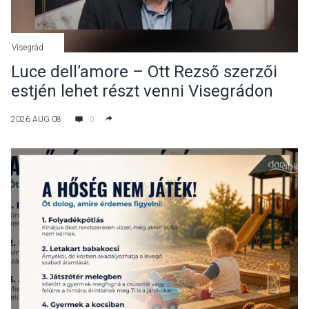
Visegrád
Luce dell’amore – Ott Rezső szerzői
estjén lehet részt venni Visegrádon
2026 AUG 08
0