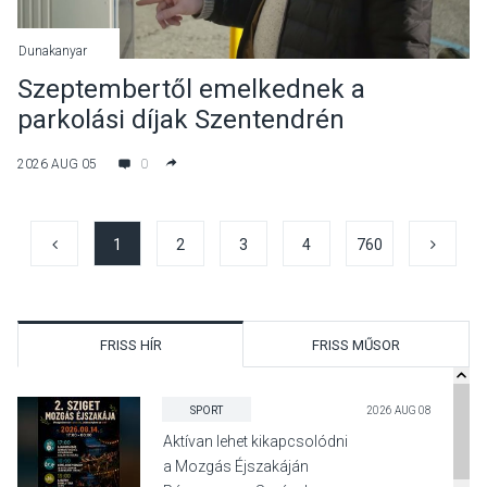
Dunakanyar
Szeptembertől emelkednek a
parkolási díjak Szentendrén
2026 AUG 05
0
1
2
3
4
760
FRISS HÍR
FRISS MŰSOR
SPORT
2026 AUG 08
Aktívan lehet kikapcsolódni
a Mozgás Éjszakáján