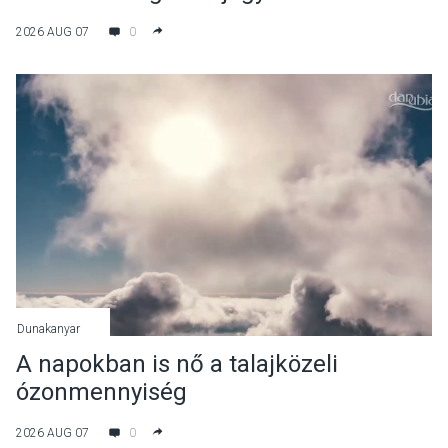
2026 AUG 07
0
Dunakanyar
A napokban is nő a talajközeli
ózonmennyiség
2026 AUG 07
0