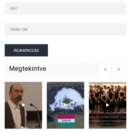
nyitotta meg az idei Irány
Surány Fesztivált
KULTÚRA
2026 AUG 05
Mordái folk-rock koncert
lesz a pilismaróti Duna-
parton
FELIRATKOZÁS
Megtekintve
KULTÚRA
2026 AUG 05
Különleges nyári élményt
kínálnak a szabadtéri
előadások a Skanzenben
KÖZÉLET
2026 AUG 05