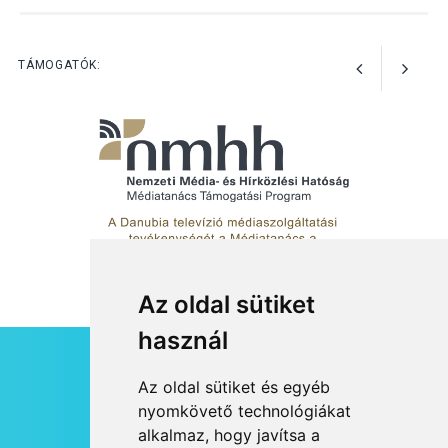
Szeptembertől emelkednek
a parkolási díjak
Szentendrén
TÁMOGATÓK:
Az oldal sütiket
használ
HÍRLEVÉL
Az oldal sütiket és egyéb
RSS
nyomkövető technológiákat
alkalmaz, hogy javítsa a
JOGI NYILATKOZAT