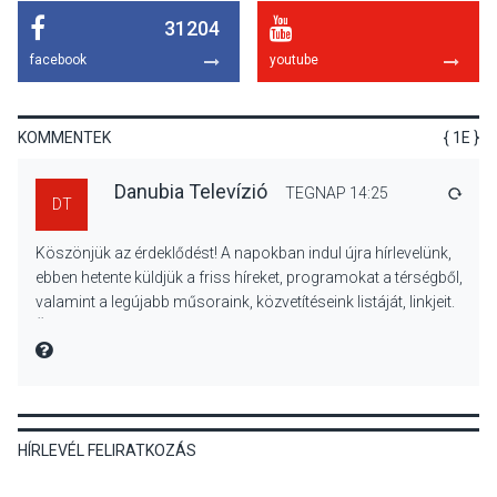
31204
KULTÚRA
2026 AUG 06
facebook
youtube
Mi a pszichológia, és miért
van rá szükségünk? –
Beszélgetés a Kacsakő
KOMMENTEK
{ 1E }
Irodalmi Színpadon
Danubia Televízió
TEGNAP 14:25
VÁLA
DT
KULTÚRA
2026 AUG 06
Köszönjük az érdeklődést! A napokban indul újra hírlevelünk,
Különleges csillagles lesz
ebben hetente küldjük a friss híreket, programokat a térségből,
Tahitótfaluban a Bodor
valamint a legújabb műsoraink, közvetítéseink listáját, linkjeit.
Majorban
Üdvözlettel: a Danubia Televízió csapata
MIRE MONDTA
KULTÚRA
2026 AUG 06
HÍRLEVÉL FELIRATKOZÁS
Színek, közösség és
hagyomány – kiállítás