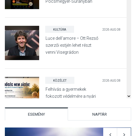
Pócsmegyer-Surányban
KULTÚRA
2026 AUG 08
Luce dell’amore – Ott Rezső
szerzői estjén lehet részt
venni Visegrádon
KÖZÉLET
2026 AUG 08
Felhívás a gyermekek
fokozott védelmére a nyári
hőségben
ESEMÉNY
NAPTÁR
KULTÚRA
2026 AUG 07