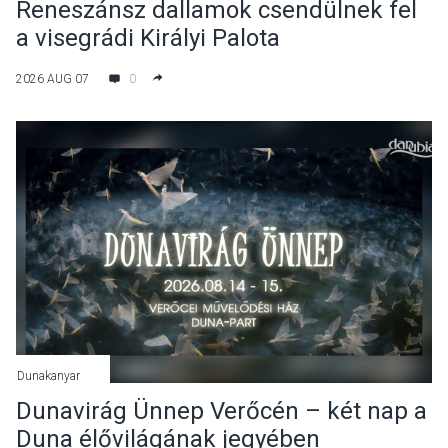
Reneszánsz dallamok csendülnek fel
a visegrádi Királyi Palota
díszudvarában
2026 AUG 07
0
Dunakanyar
Dunavirág Ünnep Verőcén – két nap a
Duna élővilágának jegyében