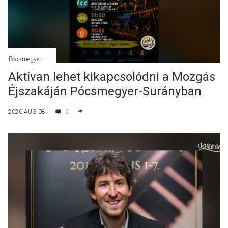
Pócsmegyer
Aktívan lehet kikapcsolódni a Mozgás
Éjszakáján Pócsmegyer-Surányban
2026 AUG 08
0