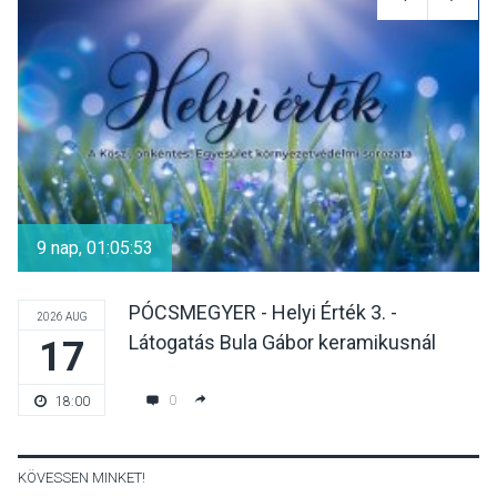
Reneszánsz dallamok
csendülnek fel a visegrádi
Királyi Palota
díszudvarában
KULTÚRA
2026 AUG 07
Dunavirág Ünnep Verőcén –
két nap a Duna élővilágának
9 nap, 01:05:52
jegyében
PÓCSMEGYER - Helyi Érték 3. -
2026 AUG
Látogatás Bula Gábor keramikusnál
17
TERMÉSZETI KÖRNYEZET
2026 AUG 07
A napokban is nő a
0
18:00
talajközeli ózonmennyiség
KÖVESSEN MINKET!