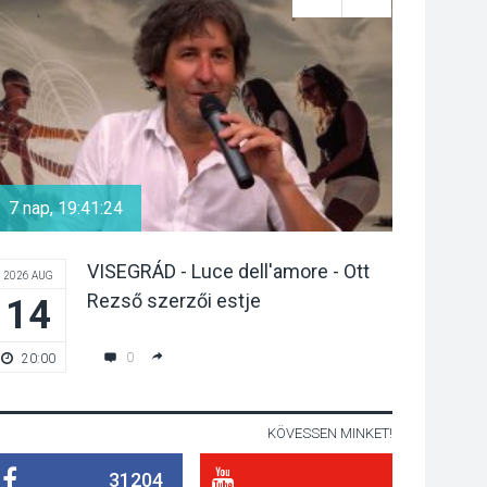
pilismaróti Duna-
parton
KULTÚRA
2026 AUG 05
Különleges nyári
élményt kínálnak a
szabadtéri előadások
7 nap, 19:41:24
7 nap, 17:
a Skanzenben
VISEGRÁD - Luce dell'amore - Ott
2026 AUG
2026 AUG
KÖZÉLET
2026 AUG 05
Rezső szerzői estje
14
14
Szeptembertől
emelkednek a
0
20:00
18:00
parkolási díjak
Szentendrén
KÖVESSEN MINKET!
KÖZÉLET
2026 AUG 05
31204
Nőtt a fontosabb nyári