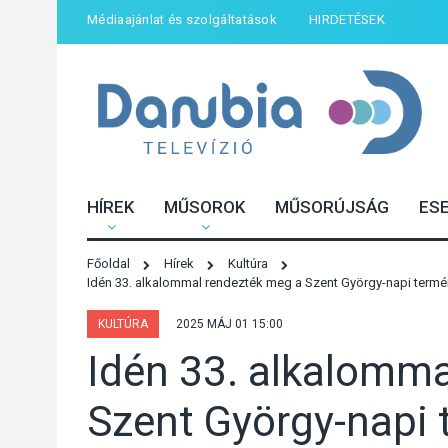
Médiaajánlat és szolgáltatások
HIRDETÉSEK
HÍREK
MŰSOROK
MŰSORÚJSÁG
ES
Főoldal
Hírek
Kultúra
Idén 33. alkalommal rendezték meg a Szent György-napi termé
KULTÚRA
2025 MÁJ 01 15:00
Idén 33. alkalomma
Szent György-napi 