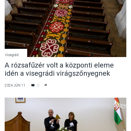
Visegrád
A rózsafűzér volt a központi eleme
idén a visegrádi virágszőnyegnek
2024 JÚN 11
0