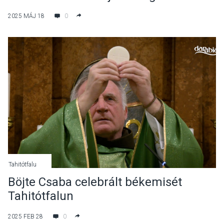
Visegrádon
2025 MÁJ 18
0
Tahitótfalu
Böjte Csaba celebrált békemisét
Tahitótfalun
2025 FEB 28
0