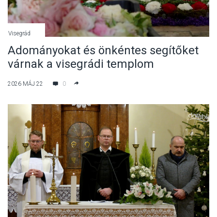
Visegrád
Adományokat és önkéntes segítőket
várnak a visegrádi templom
virágszőnyegének elkészítéséhez
2026 MÁJ 22
0