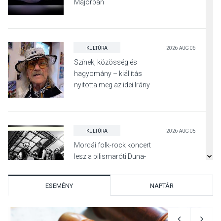
Majorban
KULTÚRA
2026 AUG 06
Színek, közösség és
hagyomány – kiállítás
nyitotta meg az idei Irány
Surány Fesztivált
KULTÚRA
2026 AUG 05
Mordái folk-rock koncert
lesz a pilismaróti Duna-
parton
ESEMÉNY
NAPTÁR
KULTÚRA
2026 AUG 05