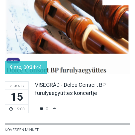
Különleges nyári élményt
kínálnak a szabadtéri
előadások a Skanzenben
KÖZÉLET
2026 AUG 05
Szeptembertől emelkednek
a parkolási díjak
9 nap, 00:34:43
Szentendrén
VISEGRÁD - Dolce Consort BP
2026 AUG
furulyaegyüttes koncertje
15
KÖZÉLET
2026 AUG 05
Nőtt a fontosabb nyári
0
19:00
gyümölcsök
termésmennyisége
KÖVESSEN MINKET!