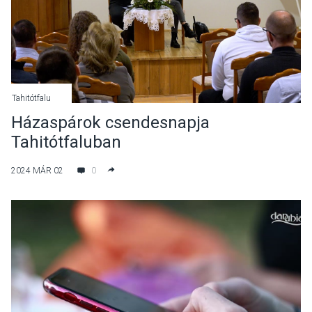
Tahitótfalu
Házaspárok csendesnapja
Tahitótfaluban
2024 MÁR 02
0