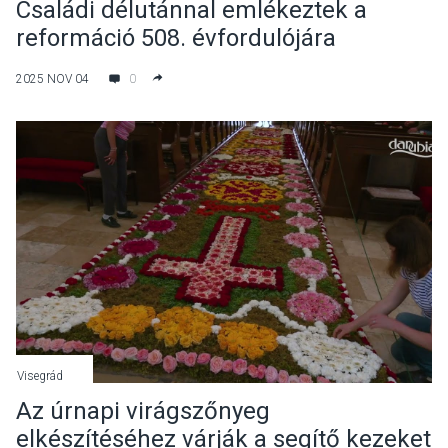
Családi délutánnal emlékeztek a
reformáció 508. évfordulójára
Tahitótfaluban
2025 NOV 04
0
Visegrád
Az úrnapi virágszőnyeg
elkészítéséhez várják a segítő kezeket