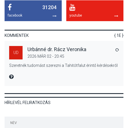
31204
KULTÚRA
2026 AUG 04
facebook
youtube
Bogdányban programokkal
teli búcsúhétvége lesz
KOMMENTEK
{ 1E }
Urbánné dr. Rácz Veronika
VÁLA
UD
2026 MÁR 02 - 20:45
KÖZÉLET
2026 AUG 04
Szeretnék tudomást szerezni a Tahitótfalut érintő kérdésekről
Jótékonysági
tanszergyűjtés lesz
MIRE MONDTA
Szigetmonostoron
HÍRLEVÉL FELIRATKOZÁS
KÖZÉLET
2026 AUG 04
Megújulnak Szentendre
játszóterei