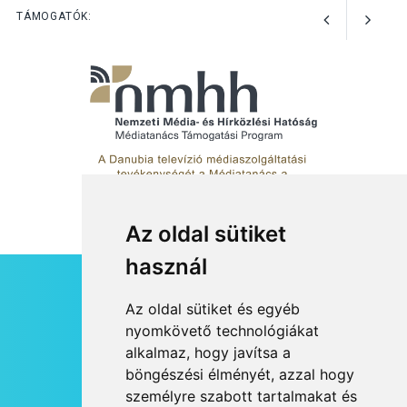
A kimondatlan üzenetek
TÁMOGATÓK:
nyomában – Ingyenes
metakommunikációs
foglalkozások Szentendrén
Az oldal sütiket
használ
HÍRLEVÉL
Az oldal sütiket és egyéb
RSS
nyomkövető technológiákat
alkalmaz, hogy javítsa a
JOGI NYILATKOZAT
böngészési élményét, azzal hogy
KAPCSOLAT
személyre szabott tartalmakat és
OLDALTÉRKÉP