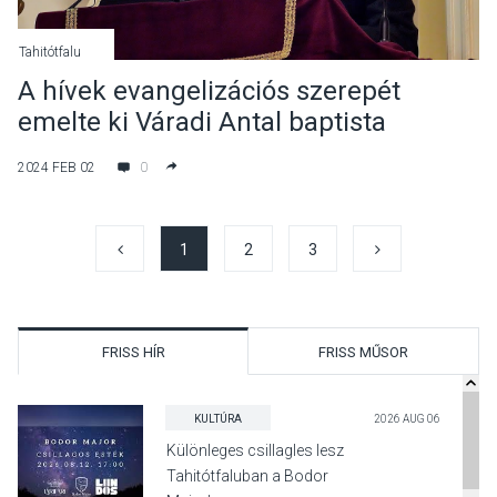
Tahitótfalu
A hívek evangelizációs szerepét
emelte ki Váradi Antal baptista
lelkipásztor az ökumenikus imahéten
2024 FEB 02
0
1
2
3
FRISS HÍR
FRISS MŰSOR
KULTÚRA
2026 AUG 06
Különleges csillagles lesz
Tahitótfaluban a Bodor