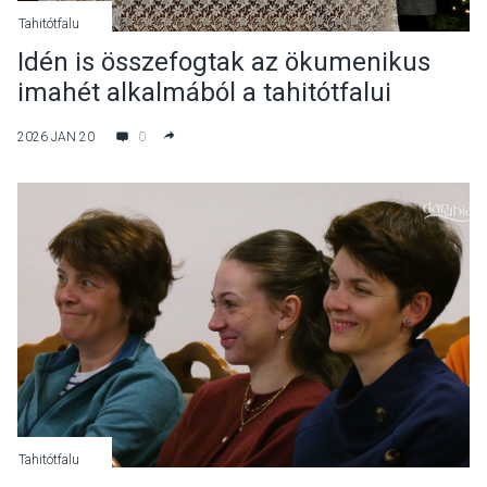
Tahitótfalu
Idén is összefogtak az ökumenikus
imahét alkalmából a tahitótfalui
egyházak
2026 JAN 20
0
Tahitótfalu