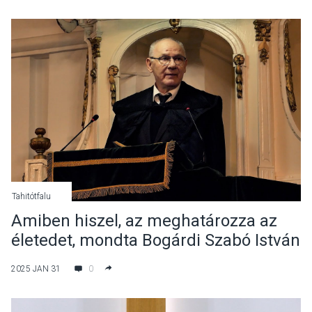
Tahitótfalu
Amiben hiszel, az meghatározza az
életedet, mondta Bogárdi Szabó István
Tahitótfaluban
2025 JAN 31
0