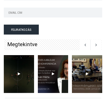
TERMÉSZETI KÖRNYEZET
2026 AUG 04
Kánikulában még
FELIRATKOZÁS
veszélyesebbek a
kullancsok
Megtekintve
KULTÚRA
2026 AUG 03
Art Week: egy hét a
művészetek jegyében
Esztergomban
KULTÚRA
2026 AUG 03