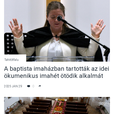
Tahitótfalu
A baptista imaházban tartották az idei
ökumenikus imahét ötödik alkalmát
Tahitótfalun
2025 JAN 29
0