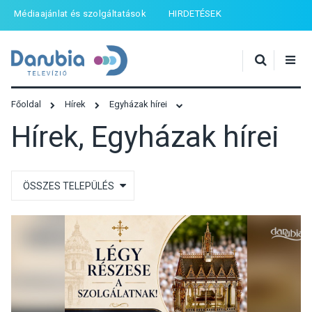
Médiaajánlat és szolgáltatások
HIRDETÉSEK
Főoldal
Hírek
Egyházak hírei
Hírek, Egyházak hírei