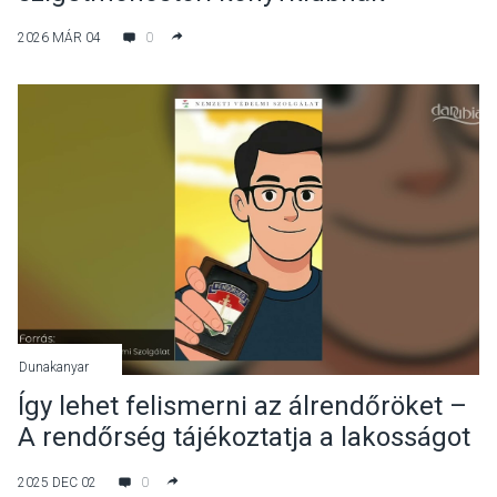
2026 MÁR 04
0
Dunakanyar
Így lehet felismerni az álrendőröket –
A rendőrség tájékoztatja a lakosságot
2025 DEC 02
0