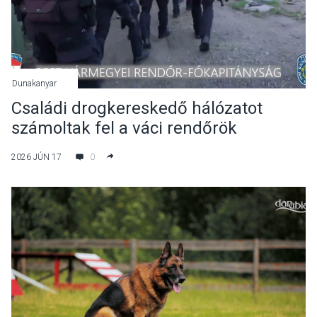
Dunakanyar
Családi drogkereskedő hálózatot
számoltak fel a váci rendőrök
2026 JÚN 17
0