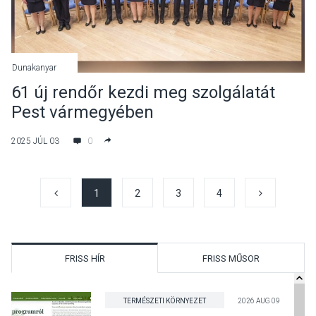
Dunakanyar
61 új rendőr kezdi meg szolgálatát
Pest vármegyében
2025 JÚL 03
0
1
2
3
4
FRISS HÍR
FRISS MŰSOR
TERMÉSZETI KÖRNYEZET
2026 AUG 09