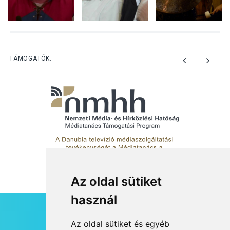
KULTÚRA
2026 AUG 05
Különleges nyári élményt
kínálnak a szabadtéri
előadások a Skanzenben
TÁMOGATÓK:
Az oldal sütiket
használ
HÍRLEVÉL
Az oldal sütiket és egyéb