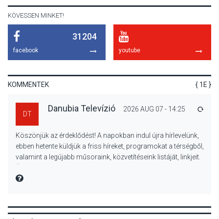
KÖVESSEN MINKET!
31204
TERMÉSZETI KÖRNYEZET
2026 AUG 07
facebook
youtube
A napokban is nő a
talajközeli ózonmennyiség
KOMMENTEK
{ 1E }
Danubia Televízió
2026 AUG 07 - 14:25
VÁLA
DT
KULTÚRA
2026 AUG 06
Köszönjük az érdeklődést! A napokban indul újra hírlevelünk,
Mi a pszichológia, és miért
ebben hetente küldjük a friss híreket, programokat a térségből,
van rá szükségünk? –
valamint a legújabb műsoraink, közvetítéseink listáját, linkjeit.
Beszélgetés a Kacsakő
Üdvözlettel: a Danubia Televízió csapata
Irodalmi Színpadon
MIRE MONDTA
KULTÚRA
2026 AUG 06