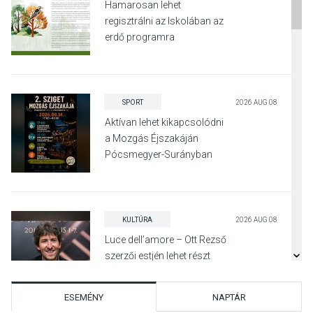
Hamarosan lehet
regisztrálni az Iskolában az
erdő programra
SPORT
2026 AUG 08
Aktívan lehet kikapcsolódni
a Mozgás Éjszakáján
Pócsmegyer-Surányban
KULTÚRA
2026 AUG 08
Luce dell’amore – Ott Rezső
szerzői estjén lehet részt
venni Visegrádon
ESEMÉNY
NAPTÁR