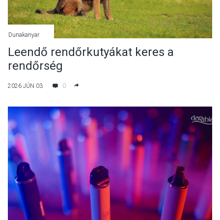
Dunakanyar
Leendő rendőrkutyákat keres a
rendőrség
2026 JÚN 03
0