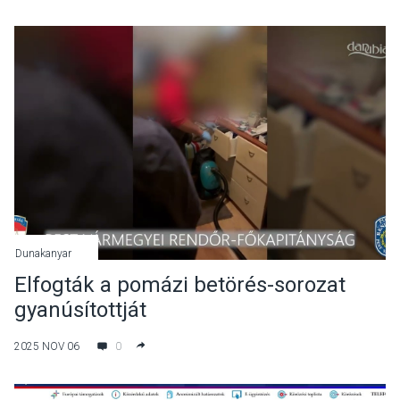
Dunakanyar
Elfogták a pomázi betörés-sorozat
gyanúsítottját
2025 NOV 06
0