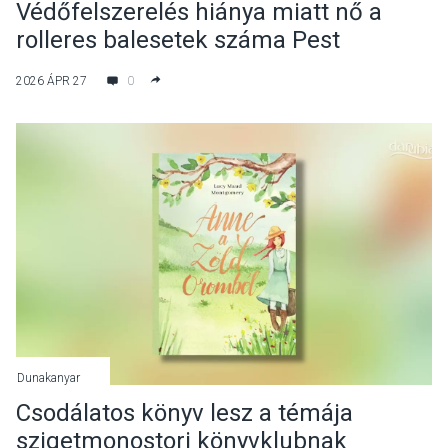
Védőfelszerelés hiánya miatt nő a
rolleres balesetek száma Pest
vármegyében
2026 ÁPR 27
0
Dunakanyar
Csodálatos könyv lesz a témája
szigetmonostori könyvklubnak