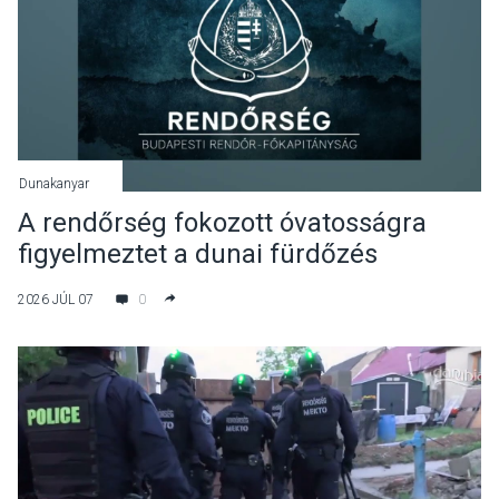
Dunakanyar
A rendőrség fokozott óvatosságra
figyelmeztet a dunai fürdőzés
veszélyei miatt
2026 JÚL 07
0