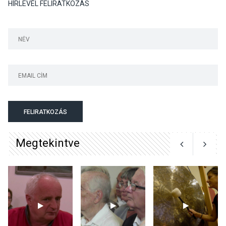
HÍRLEVÉL FELIRATKOZÁS
Különleges csillagles lesz
Tahitótfaluban a Bodor
Majorban
KULTÚRA
2026 AUG 06
Színek, közösség és
hagyomány – kiállítás
nyitotta meg az idei Irány
FELIRATKOZÁS
Surány Fesztivált
Megtekintve
KULTÚRA
2026 AUG 05
Mordái folk-rock koncert
lesz a pilismaróti Duna-
parton