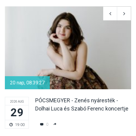
KÖZÉLET
2026 AUG 08
Felhívás a gyermekek
fokozott védelmére a nyári
hőségben
KULTÚRA
2026 AUG 07
Reneszánsz dallamok
csendülnek fel a visegrádi
20 nap, 08:39:25
Királyi Palota
díszudvarában
PÓCSMEGYER - Zenés nyáresték -
2026 AUG
Dolhai Luca és Szabó Ferenc koncertje
29
KULTÚRA
2026 AUG 07
Dunavirág Ünnep Verőcén –
0
19:00
két nap a Duna élővilágának
jegyében