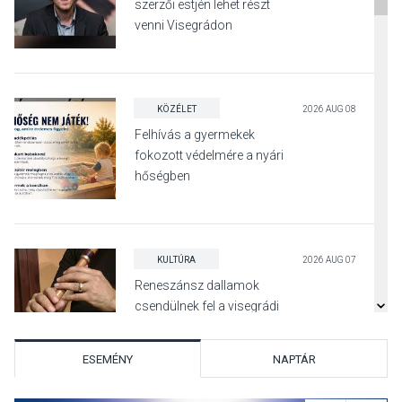
szerzői estjén lehet részt
venni Visegrádon
KÖZÉLET
2026 AUG 08
Felhívás a gyermekek
fokozott védelmére a nyári
hőségben
KULTÚRA
2026 AUG 07
Reneszánsz dallamok
csendülnek fel a visegrádi
Királyi Palota
díszudvarában
ESEMÉNY
NAPTÁR