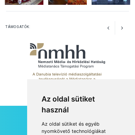
KÖZÉLET
2026 AUG 05
Nőtt a fontosabb nyári
gyümölcsök
termésmennyisége
TÁMOGATÓK:
Az oldal sütiket
használ
HÍRLEVÉL
Az oldal sütiket és egyéb
RSS
nyomkövető technológiákat