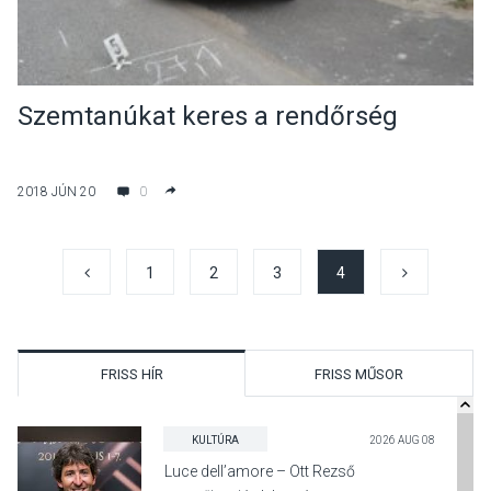
Szemtanúkat keres a rendőrség
2018 JÚN 20
0
1
2
3
4
FRISS HÍR
FRISS MŰSOR
KULTÚRA
2026 AUG 08
Luce dell’amore – Ott Rezső