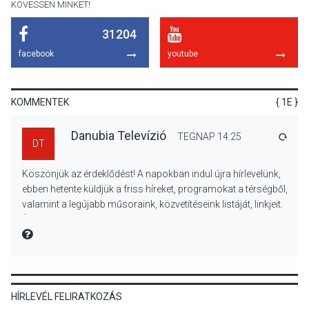
KÖVESSEN MINKET!
31204
KULTÚRA
2026 AUG 06
facebook
youtube
Különleges csillagles lesz
Tahitótfaluban a Bodor
Majorban
KOMMENTEK
{ 1E }
Danubia Televízió
TEGNAP 14:25
VÁLA
DT
KULTÚRA
2026 AUG 06
Köszönjük az érdeklődést! A napokban indul újra hírlevelünk,
Színek, közösség és
ebben hetente küldjük a friss híreket, programokat a térségből,
hagyomány – kiállítás
valamint a legújabb műsoraink, közvetítéseink listáját, linkjeit.
nyitotta meg az idei Irány
Üdvözlettel: a Danubia Televízió csapata
Surány Fesztivált
MIRE MONDTA
KULTÚRA
2026 AUG 05
HÍRLEVÉL FELIRATKOZÁS
Mordái folk-rock koncert