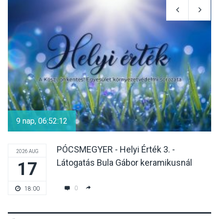
KULTÚRA
2026 AUG 07
Dunavirág Ünnep Verőcén –
két nap a Duna élővilágának
jegyében
TERMÉSZETI KÖRNYEZET
2026 AUG 07
A napokban is nő a
talajközeli ózonmennyiség
9 nap, 06:52:12
PÓCSMEGYER - Helyi Érték 3. -
2026 AUG
Látogatás Bula Gábor keramikusnál
17
KULTÚRA
2026 AUG 06
Mi a pszichológia, és miért
0
18:00
van rá szükségünk? –
Beszélgetés a Kacsakő
Irodalmi Színpadon