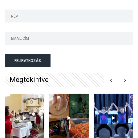
lesz a pilismaróti Duna-
parton
KULTÚRA
2026 AUG 05
Különleges nyári élményt
kínálnak a szabadtéri
előadások a Skanzenben
FELIRATKOZÁS
Megtekintve
KÖZÉLET
2026 AUG 05
Szeptembertől emelkednek
a parkolási díjak
Szentendrén