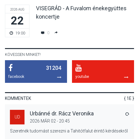
VISEGRÁD - A Fuvalom énekegyüttes
2026 AUG
koncertje
22
KULTÚRA
2026 AUG 05
Különleges nyári élményt
0
19:00
kínálnak a szabadtéri
előadások a Skanzenben
KÖVESSEN MINKET!
31204
KÖZÉLET
2026 AUG 05
facebook
youtube
Szeptembertől emelkednek
a parkolási díjak
Szentendrén
KOMMENTEK
{ 1E }
Urbánné dr. Rácz Veronika
VÁLA
UD
2026 MÁR 02 - 20:45
KÖZÉLET
2026 AUG 05
Szeretnék tudomást szerezni a Tahitótfalut érintő kérdésekről
Nőtt a fontosabb nyári