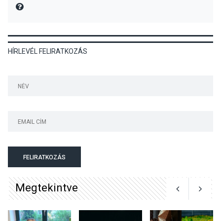
gyümölcsök
MIRE MONDTA
termésmennyisége
HÍRLEVÉL FELIRATKOZÁS
KULTÚRA
2026 AUG 04
Bogdányban programokkal
teli búcsúhétvége lesz
KÖZÉLET
2026 AUG 04
Jótékonysági
FELIRATKOZÁS
tanszergyűjtés lesz
Szigetmonostoron
Megtekintve