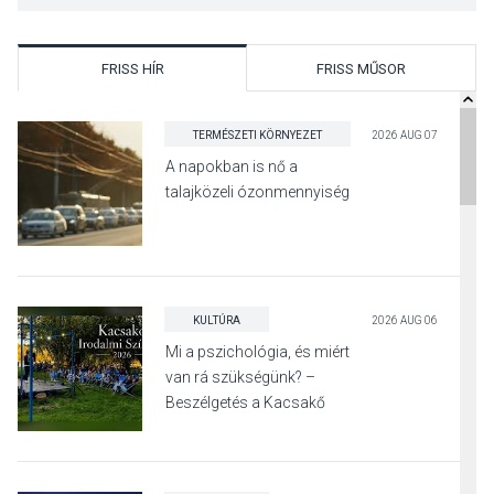
FRISS HÍR
FRISS MŰSOR
TERMÉSZETI KÖRNYEZET
2026 AUG 07
A napokban is nő a
talajközeli ózonmennyiség
KULTÚRA
2026 AUG 06
Mi a pszichológia, és miért
van rá szükségünk? –
Beszélgetés a Kacsakő
Irodalmi Színpadon