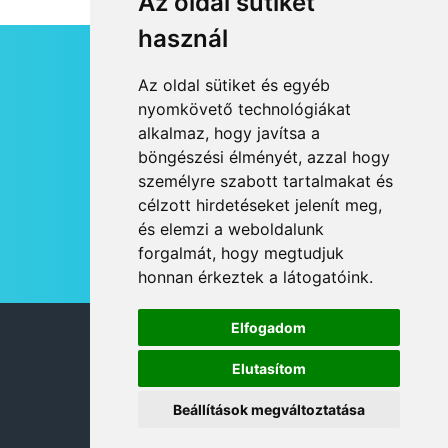
Az oldal sütiket
használ
HÍRLEVÉL
Az oldal sütiket és egyéb
RSS
nyomkövető technológiákat
alkalmaz, hogy javítsa a
JOGI NYILATKOZAT
böngészési élményét, azzal hogy
KAPCSOLAT
személyre szabott tartalmakat és
OLDALTÉRKÉP
célzott hirdetéseket jelenít meg,
IMPRESSZUM
és elemzi a weboldalunk
HÍR BEKÜLDÉSE
forgalmát, hogy megtudjuk
honnan érkeztek a látogatóink.
Elfogadom
© 2026 DANUBIA TV
Elutasítom
Beállítások megváltoztatása
DESIGN: NEOPLANE, WEB:
MOVAT