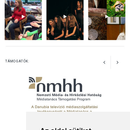
KÖZÉLET
2026 AUG 04
Megújulnak Szentendre
játszóterei
TERMÉSZETI KÖRNYEZET
2026 AUG 04
Kánikulában még
TÁMOGATÓK:
veszélyesebbek a
kullancsok