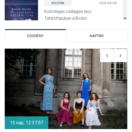
KULTÚRA
2026 AUG 06
Különleges csillagles lesz
Tahitótfaluban a Bodor
Majorban
ESEMÉNY
NAPTÁR
KULTÚRA
2026 AUG 06
Színek, közösség és
hagyomány – kiállítás
nyitotta meg az idei Irány
Surány Fesztivált
KULTÚRA
2026 AUG 05
Mordái folk-rock koncert
lesz a pilismaróti Duna-
15 nap, 12:37:07
parton