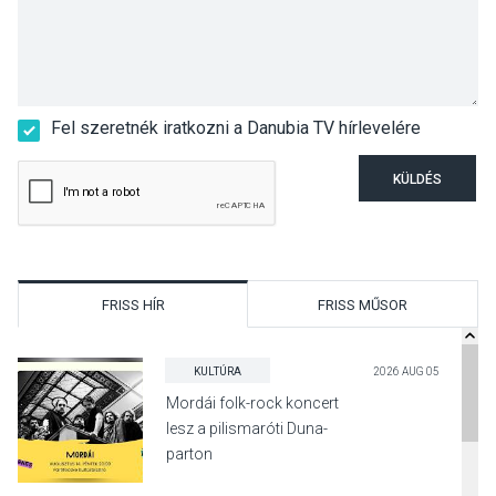
Fel szeretnék iratkozni a Danubia TV hírlevelére
KÜLDÉS
FRISS HÍR
FRISS MŰSOR
KULTÚRA
2026 AUG 05
Mordái folk-rock koncert
lesz a pilismaróti Duna-
parton