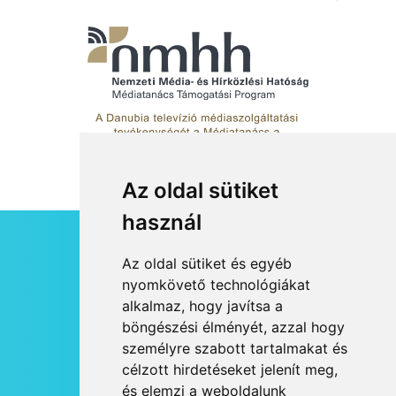
hullócsillagokkal ajándékoz
meg
Az oldal sütiket
használ
HÍRLEVÉL
Az oldal sütiket és egyéb
RSS
nyomkövető technológiákat
alkalmaz, hogy javítsa a
JOGI NYILATKOZAT
böngészési élményét, azzal hogy
KAPCSOLAT
személyre szabott tartalmakat és
OLDALTÉRKÉP
célzott hirdetéseket jelenít meg,
IMPRESSZUM
és elemzi a weboldalunk