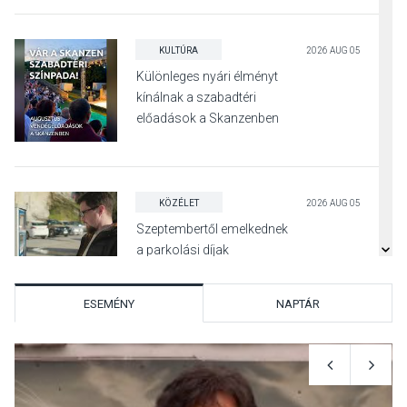
KULTÚRA
2026 AUG 05
Különleges nyári élményt
kínálnak a szabadtéri
előadások a Skanzenben
KÖZÉLET
2026 AUG 05
Szeptembertől emelkednek
a parkolási díjak
Szentendrén
ESEMÉNY
NAPTÁR
KÖZÉLET
2026 AUG 05
Nőtt a fontosabb nyári
gyümölcsök