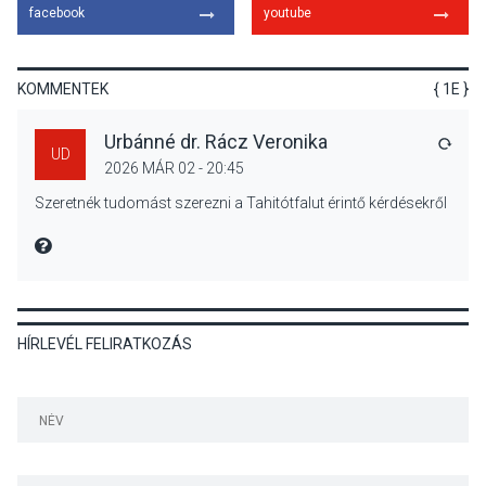
facebook
youtube
Megújulnak Szentendre
játszóterei
KOMMENTEK
{ 1E }
Urbánné dr. Rácz Veronika
VÁLA
UD
2026 MÁR 02 - 20:45
TERMÉSZETI KÖRNYEZET
2026 AUG 04
Szeretnék tudomást szerezni a Tahitótfalut érintő kérdésekről
Kánikulában még
veszélyesebbek a
MIRE MONDTA
kullancsok
HÍRLEVÉL FELIRATKOZÁS
KULTÚRA
2026 AUG 03
Art Week: egy hét a
művészetek jegyében
Esztergomban