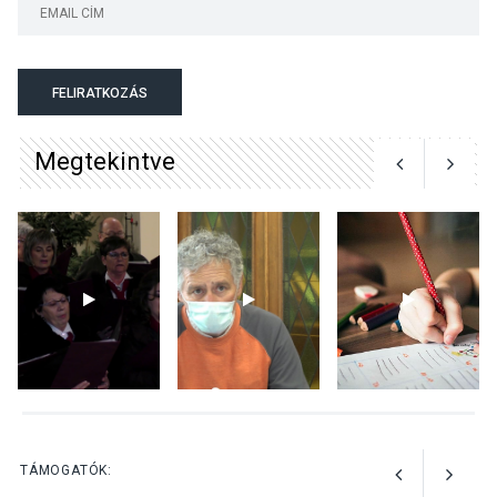
KULTÚRA
2026 AUG 03
A kimondatlan üzenetek
FELIRATKOZÁS
nyomában – Ingyenes
metakommunikációs
Megtekintve
foglalkozások Szentendrén
KULTÚRA
2026 AUG 03
Az Ön fotója is bekerülhet a
WMO 2027-es naptárába
TERMÉSZETI KÖRNYEZET
2026 AUG 03
Perseidák – amikor az
TÁMOGATÓK:
augusztusi égbolt