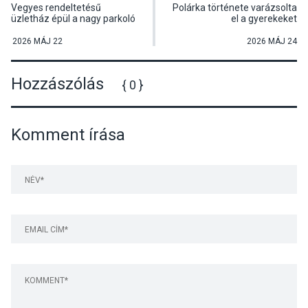
Vegyes rendeltetésű
Polárka története varázsolta
üzletház épül a nagy parkoló
el a gyerekeket
mellett Tahitótfaluban
Dunabogdányban
2026 MÁJ 22
2026 MÁJ 24
Hozzászólás
{ 0 }
Komment írása