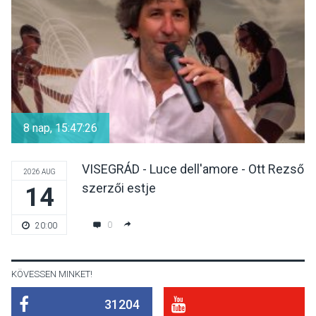
termésmennyisége
KULTÚRA
2026 AUG 04
Bogdányban programokkal
teli búcsúhétvége lesz
8 nap, 15:47:26
VISEGRÁD - Luce dell'amore - Ott Rezső
2026 AUG
szerzői estje
14
KÖZÉLET
2026 AUG 04
Jótékonysági
0
20:00
tanszergyűjtés lesz
Szigetmonostoron
KÖVESSEN MINKET!
31204
KÖZÉLET
2026 AUG 04