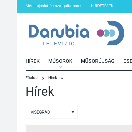
Médiaajánlat és szolgáltatások
HIRDETÉSEK
HÍREK
MŰSOROK
MŰSORÚJSÁG
ES
Főoldal
Hírek
Hírek