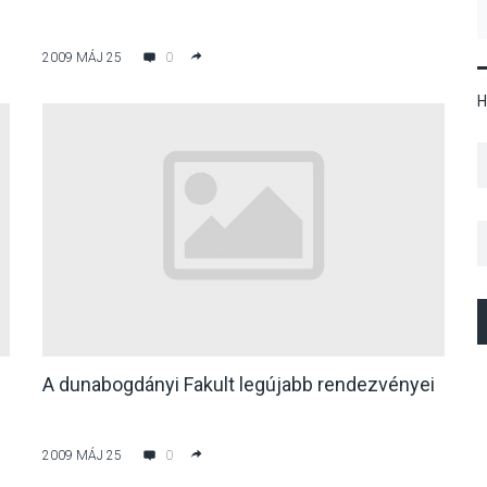
2009 MÁJ 25
0
H
A dunabogdányi Fakult legújabb rendezvényei
2009 MÁJ 25
0