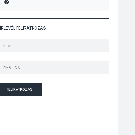
MIRE MONDTA
Art Week: egy hét a
művészetek jegyében
Esztergomban
ÍRLEVÉL FELIRATKOZÁS
KULTÚRA
2026 AUG 03
A kimondatlan
üzenetek nyomában –
Ingyenes
metakommunikációs
foglalkozások
Szentendrén
FELIRATKOZÁS
KULTÚRA
2026 AUG 03
Az Ön fotója is
bekerülhet a WMO
2027-es naptárába