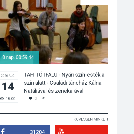
parkolási díjak
Szentendrén
KÖZÉLET
2026 AUG 05
Nőtt a fontosabb nyári
gyümölcsök
termésmennyisége
8 nap, 08:59:43
16 nap, 0
TAHITÓTFALU - Nyári szín-esték a
2026 AUG
2026 AUG
KULTÚRA
2026 AUG 04
szín alatt - Családi táncház Kálna
14
22
Bogdányban
Natáliával és zenekarával
programokkal teli
0
18:00
19:00
búcsúhétvége lesz
KÖVESSEN MINKET!
KÖZÉLET
2026 AUG 04
31204
Jótékonysági