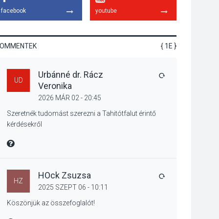
tanszergyűjtés lesz
facebook
youtube
Szigetmonostoron
KOMMENTEK
{ 1E }
KÖZÉLET
2026 AUG 04
Urbánné dr. Rácz
Megújulnak Szentendre
VÁLASZ
UD
Veronika
játszóterei
2026 MÁR 02 - 20:45
Szeretnék tudomást szerezni a Tahitótfalut érintő
kérdésekről
TERMÉSZETI KÖRNYEZET
MIRE MONDTA
2026 AUG 04
Kánikulában még
veszélyesebbek a
kullancsok
HOck Zsuzsa
VÁLASZ
HZ
2025 SZEPT 06 - 10:11
Köszönjük az összefoglalót!
KULTÚRA
2026 AUG 03