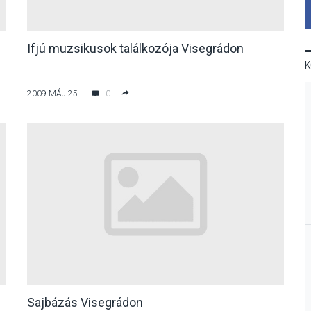
Ifjú muzsikusok találkozója Visegrádon
2009 MÁJ 25
0
Sajbázás Visegrádon