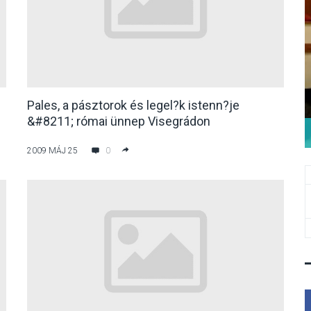
Pales, a pásztorok és legel?k istenn?je
&#8211; római ünnep Visegrádon
2009 MÁJ 25
0