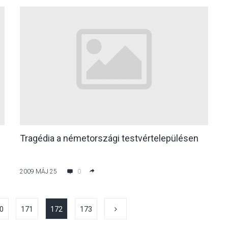
Tragédia a németországi testvértelepülésen
2009 MÁJ 25
0
0
171
172
173