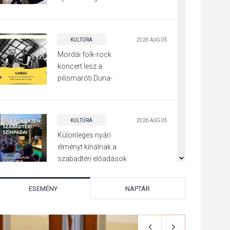
Irány Surány Fesztivált
KULTÚRA
2026 AUG 05
Mordái folk-rock
koncert lesz a
pilismaróti Duna-
parton
KULTÚRA
2026 AUG 05
Különleges nyári
élményt kínálnak a
szabadtéri előadások
a Skanzenben
ESEMÉNY
NAPTÁR
KÖZÉLET
2026 AUG 05
Szeptembertől
emelkednek a