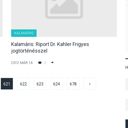
KALAMÁRIS
Kalamáris: Riport Dr. Kahler Frigyes
jogtörténésszel
2012 MÁR 16
0
H
621
622
623
624
678