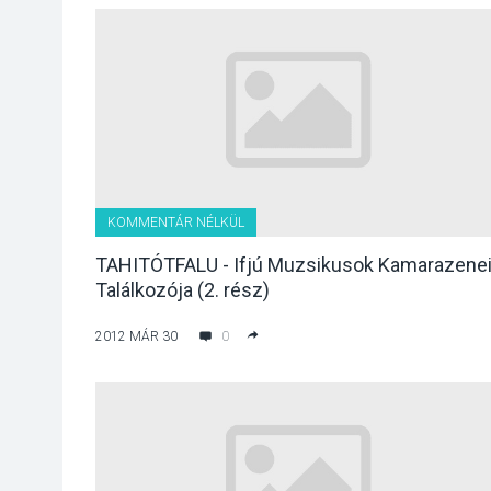
KOMMENTÁR NÉLKÜL
TAHITÓTFALU - Ifjú Muzsikusok Kamarazene
Találkozója (2. rész)
2012 MÁR 30
0