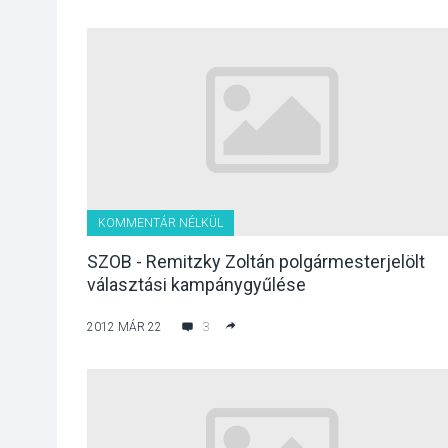
KOMMENTÁR NÉLKÜL
SZOB - Remitzky Zoltán polgármesterjelölt
választási kampánygyűlése
2012 MÁR 22
3