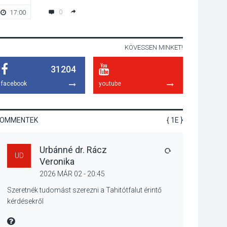
emelkednek a
0
17:00
18:00
parkolási díjak
Szentendrén
KÖVESSEN MINKET!
KÖZÉLET
2026 AUG 05
31204
Nőtt a fontosabb nyári
gyümölcsök
facebook
youtube
termésmennyisége
KOMMENTEK
{ 1E }
KULTÚRA
2026 AUG 04
Urbánné dr. Rácz
Bogdányban
VÁLASZ
UD
Veronika
programokkal teli
búcsúhétvége lesz
2026 MÁR 02 - 20:45
Szeretnék tudomást szerezni a Tahitótfalut érintő
kérdésekről
KÖZÉLET
2026 AUG 04
MIRE MONDTA