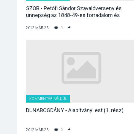
SZOB - Petőfi Sándor Szavalóverseny és
ünnepség az 1848-49-es forradalom és
szabadságharc évfordulója alkalmából
2012 MÁR 23
0
KOMMENTÁR NÉLKÜL
DUNABOGDÁNY - Alapítványi est (1. rész)
2012 MÁR 23
0