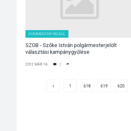
KOMMENTÁR NÉLKÜL
SZOB - Szőke István polgármesterjelölt
választási kampánygyűlése
2012 MÁR 16
2
1
618
619
620