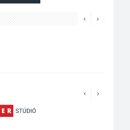
Art Week: egy hét a
művészetek jegyében
Esztergomban