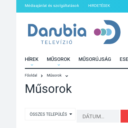
Médiaajánlat és szolgáltatások
HIRDETÉSEK
HÍREK
MŰSOROK
MŰSORÚJSÁG
ES
Főoldal
Műsorok
Műsorok