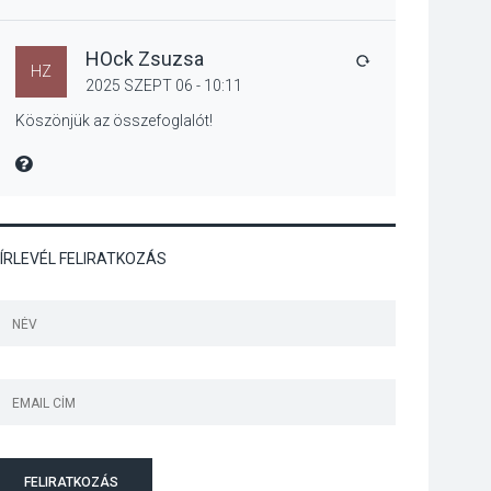
Jótékonysági
tanszergyűjtés lesz
Szigetmonostoron
HOck Zsuzsa
VÁLASZ
HZ
2025 SZEPT 06 - 10:11
Köszönjük az összefoglalót!
KÖZÉLET
2026 AUG 04
MIRE MONDTA
Megújulnak Szentendre
játszóterei
ÍRLEVÉL FELIRATKOZÁS
TERMÉSZETI KÖRNYEZET
2026 AUG 04
Kánikulában még
veszélyesebbek a
kullancsok
FELIRATKOZÁS
KULTÚRA
2026 AUG 03