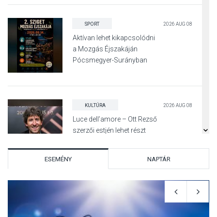
SPORT
2026 AUG 08
Aktívan lehet kikapcsolódni
a Mozgás Éjszakáján
Pócsmegyer-Surányban
KULTÚRA
2026 AUG 08
Luce dell’amore – Ott Rezső
szerzői estjén lehet részt
venni Visegrádon
ESEMÉNY
NAPTÁR
KÖZÉLET
2026 AUG 08
Felhívás a gyermekek
fokozott védelmére a nyári