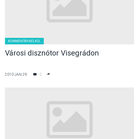
KOMMENTÁR NÉLKÜL
Városi disznótor Visegrádon
2010 JAN 29
0