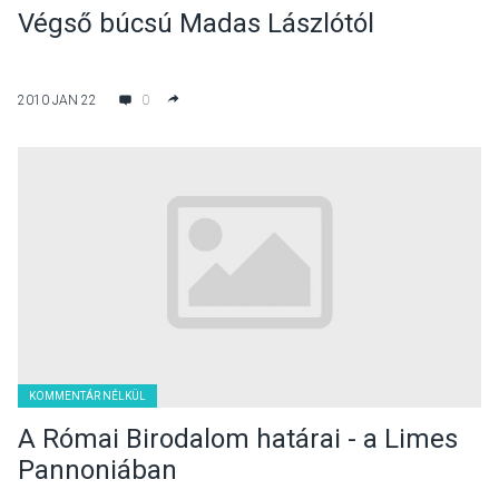
Végső búcsú Madas Lászlótól
2010 JAN 22
0
KOMMENTÁR NÉLKÜL
A Római Birodalom határai - a Limes
Pannoniában