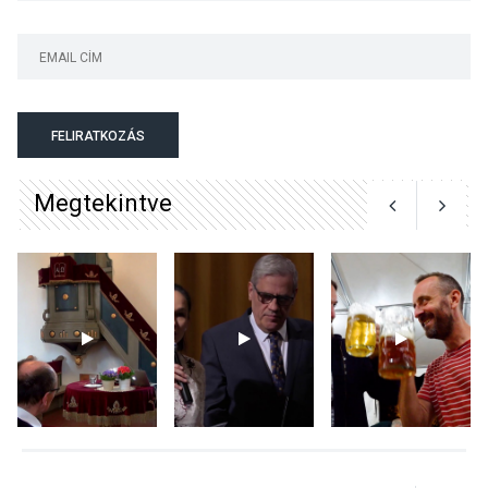
KULTÚRA
2026 AUG 06
Színek, közösség és
hagyomány – kiállítás
nyitotta meg az idei Irány
FELIRATKOZÁS
Surány Fesztivált
Megtekintve
KULTÚRA
2026 AUG 05
Mordái folk-rock koncert
lesz a pilismaróti Duna-
parton
KULTÚRA
2026 AUG 05
Különleges nyári élményt
kínálnak a szabadtéri