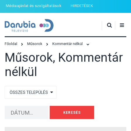
Médiaajánlat és szolgáltatások
HIRDETÉSEK
Főoldal
Műsorok
Kommentár nélkül
Műsorok, Kommentár
nélkül
KERESÉS