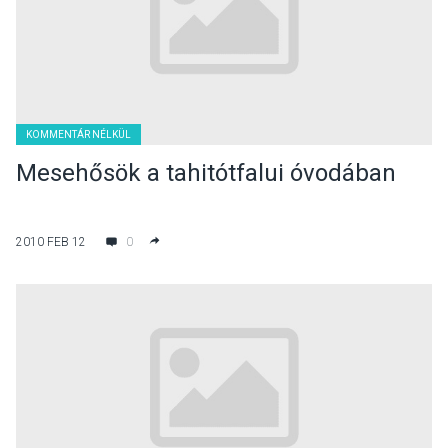
KOMMENTÁR NÉLKÜL
Mesehősök a tahitótfalui óvodában
2010 FEB 12
0