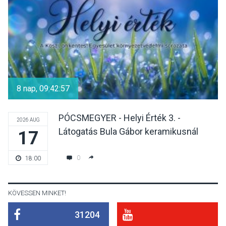
hőségben
KULTÚRA
2026 AUG 07
Reneszánsz dallamok
csendülnek fel a visegrádi
8 nap, 09:42:56
Királyi Palota
díszudvarában
PÓCSMEGYER - Helyi Érték 3. -
2026 AUG
Látogatás Bula Gábor keramikusnál
17
KULTÚRA
2026 AUG 07
Dunavirág Ünnep Verőcén –
0
18:00
két nap a Duna élővilágának
jegyében
KÖVESSEN MINKET!
31204
TERMÉSZETI KÖRNYEZET
2026 AUG 07