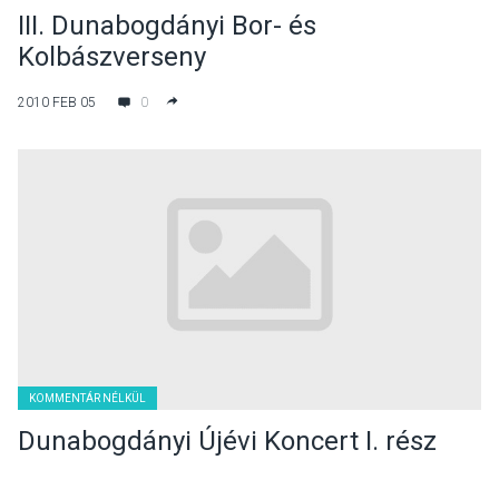
III. Dunabogdányi Bor- és
Kolbászverseny
2010 FEB 05
0
KOMMENTÁR NÉLKÜL
Dunabogdányi Újévi Koncert I. rész