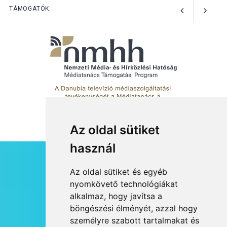
előadások a Skanzenben
TÁMOGATÓK:
Az oldal sütiket
használ
HÍRLEVÉL
Az oldal sütiket és egyéb
RSS
nyomkövető technológiákat
alkalmaz, hogy javítsa a
JOGI NYILATKOZAT
böngészési élményét, azzal hogy
KAPCSOLAT
személyre szabott tartalmakat és
OLDALTÉRKÉP