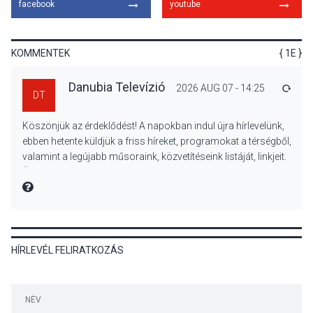
facebook
youtube
A napokban is nő a
talajközeli ózonmennyiség
KOMMENTEK
{ 1E }
Danubia Televízió
2026 AUG 07 - 14:25
VÁLA
DT
KULTÚRA
2026 AUG 06
Köszönjük az érdeklődést! A napokban indul újra hírlevelünk,
Mi a pszichológia, és miért
ebben hetente küldjük a friss híreket, programokat a térségből,
van rá szükségünk? –
valamint a legújabb műsoraink, közvetítéseink listáját, linkjeit.
Beszélgetés a Kacsakő
Üdvözlettel: a Danubia Televízió csapata
Irodalmi Színpadon
MIRE MONDTA
KULTÚRA
2026 AUG 06
HÍRLEVÉL FELIRATKOZÁS
Különleges csillagles lesz
Tahitótfaluban a Bodor
Majorban