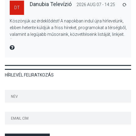
Danubia Televízió
2026 AUG 07 - 14:25
VÁLA
DT
KULTÚRA
2026 AUG 07
Köszönjük az érdeklődést! A napokban indul újra hírlevelünk,
Reneszánsz dallamok
ebben hetente küldjük a friss híreket, programokat a térségből,
csendülnek fel a visegrádi
valamint a legújabb műsoraink, közvetítéseink listáját, linkjeit.
Királyi Palota
Üdvözlettel: a Danubia Televízió csapata
díszudvarában
MIRE MONDTA
KULTÚRA
2026 AUG 07
HÍRLEVÉL FELIRATKOZÁS
Dunavirág Ünnep Verőcén –
két nap a Duna élővilágának
jegyében
TERMÉSZETI KÖRNYEZET
2026 AUG 07
A napokban is nő a
talajközeli ózonmennyiség