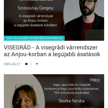
NAGY LAJOS KIRÁLY ÉS VISEGRÁD KONFERENCIA
VISEGRÁD - A visegrådi várrendszer
az Anjou-korban a legújabb ásatások
tükrében - Szoboszlay Gergely
2026 JÚL 27
0
előadása