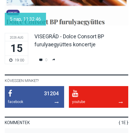
Aktívan lehet kikapcsolódni
a Mozgás Éjszakáján
5 nap, 11:32:45
Pócsmegyer-Surányban
VISEGRÁD - Dolce Consort BP
2026 AUG
furulyaegyüttes koncertje
15
KULTÚRA
2026 AUG 08
Luce dell’amore – Ott Rezső
0
19:00
szerzői estjén lehet részt
venni Visegrádon
KÖVESSEN MINKET!
31204
KÖZÉLET
2026 AUG 08
facebook
youtube
Felhívás a gyermekek
fokozott védelmére a nyári
hőségben
KOMMENTEK
{ 1E }