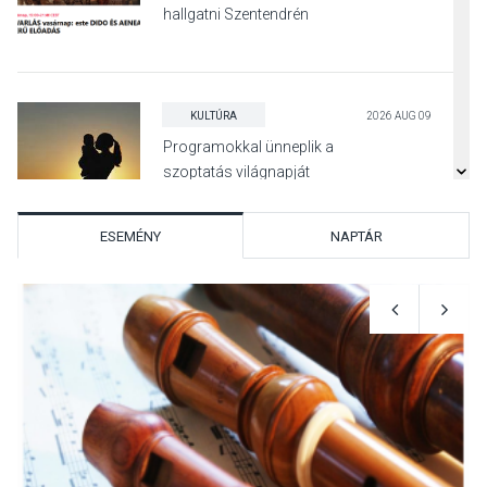
hallgatni Szentendrén
KULTÚRA
2026 AUG 09
Programokkal ünneplik a
szoptatás világnapját
Pomázon
ESEMÉNY
NAPTÁR
TERMÉSZETI KÖRNYEZET
2026 AUG 09
Hamarosan lehet
regisztrálni az Iskolában az
erdő programra
SPORT
2026 AUG 08