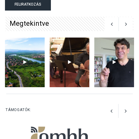
FELIRATKOZÁS
Megtekintve
KULTÚRA
2026 AUG 06
Mi a pszichológia, és miért
van rá szükségünk? –
Beszélgetés a Kacsakő
Irodalmi Színpadon
KULTÚRA
2026 AUG 06
Különleges csillagles lesz
Tahitótfaluban a Bodor
Majorban
TÁMOGATÓK: