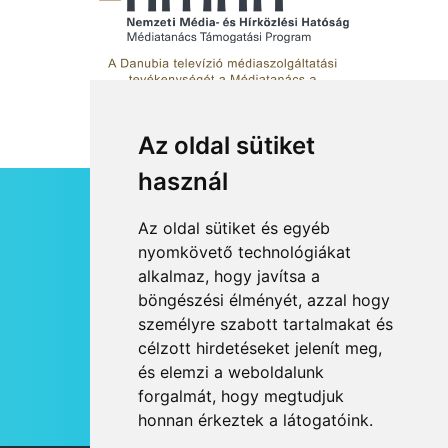
Az oldal sütiket
használ
HÍRLEVÉL
Az oldal sütiket és egyéb
RSS
nyomkövető technológiákat
alkalmaz, hogy javítsa a
JOGI NYILATKOZAT
böngészési élményét, azzal hogy
KAPCSOLAT
személyre szabott tartalmakat és
OLDALTÉRKÉP
célzott hirdetéseket jelenít meg,
IMPRESSZUM
és elemzi a weboldalunk
HÍR BEKÜLDÉSE
forgalmát, hogy megtudjuk
honnan érkeztek a látogatóink.