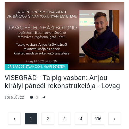
DR. BÁRDOS ISTVÁN XXXII. NYÁRI EGYETEM
VISEGRÁD - Talpig vasban: Anjou
királyi páncél rekonstrukciója - Lovag
Félegyházi Botond előadása
2026 JÚL 22
0
1
2
3
4
336