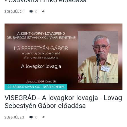
- Csukovits Enikő előadása
2026 JÚL 24
0
DR. BÁRDOS ISTVÁN XXXII. NYÁRI EGYETEM
VISEGRÁD - A lovagkor lovagja - Lovag
Sebestyén Gábor előadása
2026 JÚL 23
0