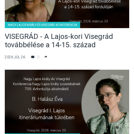
NAGY LAJOS KIRÁLY ÉS VISEGRÁD KONFERENCIA
VISEGRÁD - A Lajos-kori Visegrád
továbbélése a 14-15. század
fordulóján - Skorka Renáta előadása
2026 JÚL 26
0