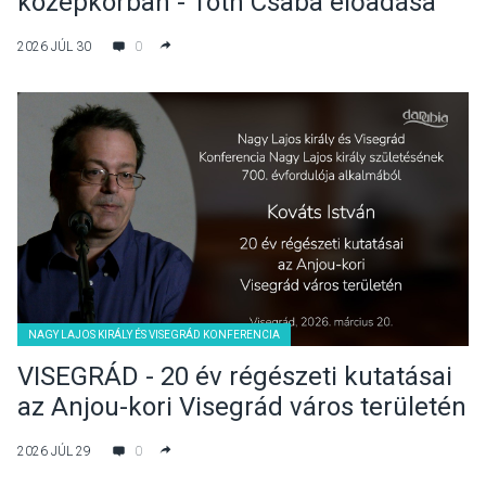
középkorban - Tóth Csaba előadása
2026 JÚL 30
0
NAGY LAJOS KIRÁLY ÉS VISEGRÁD KONFERENCIA
VISEGRÁD - 20 év régészeti kutatásai
az Anjou-kori Visegrád város területén
- Kováts István előadása
2026 JÚL 29
0