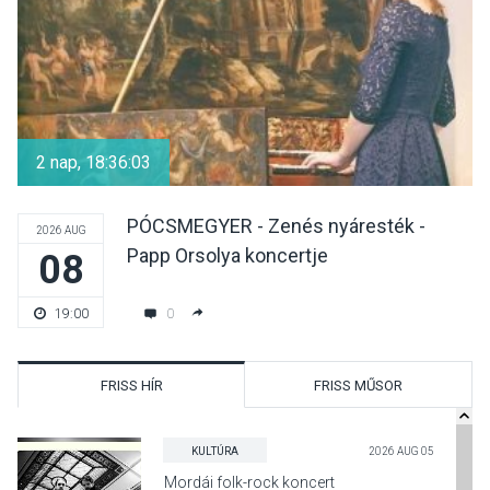
2 nap, 18:36:02
PÓCSMEGYER - Zenés nyáresték -
2026 AUG
Papp Orsolya koncertje
08
0
19:00
FRISS HÍR
FRISS MŰSOR
KULTÚRA
2026 AUG 05
Mordái folk-rock koncert