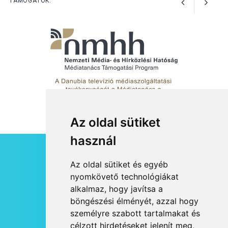
TÁMOGATÓK:
művészetek jegyében
Esztergomban
KULTÚRA
2026 AUG 03
A kimondatlan üzenetek
nyomában – Ingyenes
metakommunikációs
foglalkozások Szentendrén
Az oldal sütiket
használ
KULTÚRA
2026 AUG 03
HÍRLEVÉL
Az oldal sütiket és egyéb
Az Ön fotója is bekerülhet a
RSS
nyomkövető technológiákat
WMO 2027-es naptárába
alkalmaz, hogy javítsa a
JOGI NYILATKOZAT
böngészési élményét, azzal hogy
KAPCSOLAT
személyre szabott tartalmakat és
OLDALTÉRKÉP
célzott hirdetéseket jelenít meg,