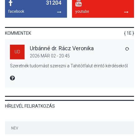
31204
KÖZÉLET
2026 AUG 05
facebook
youtube
Nőtt a fontosabb nyári
gyümölcsök
termésmennyisége
KOMMENTEK
{ 1E }
Urbánné dr. Rácz Veronika
VÁLA
UD
2026 MÁR 02 - 20:45
KULTÚRA
2026 AUG 04
Szeretnék tudomást szerezni a Tahitótfalut érintő kérdésekről
Bogdányban programokkal
teli búcsúhétvége lesz
MIRE MONDTA
HÍRLEVÉL FELIRATKOZÁS
KÖZÉLET
2026 AUG 04
Jótékonysági
tanszergyűjtés lesz
Szigetmonostoron