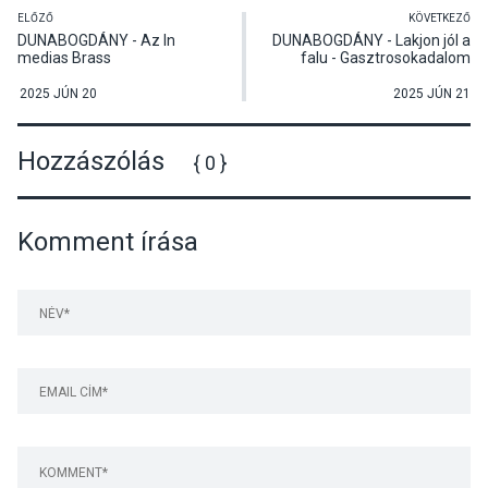
ELŐZŐ
KÖVETKEZŐ
DUNABOGDÁNY - Az In
DUNABOGDÁNY - Lakjon jól a
medias Brass
falu - Gasztrosokadalom
Rézfúvóskvintett
kortárszenei koncertje
2025 JÚN 20
2025 JÚN 21
Hozzászólás
{ 0 }
Komment írása