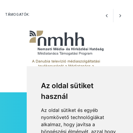
a parkolási díjak
Szentendrén
TÁMOGATÓK:
KÖZÉLET
2026 AUG 05
Nőtt a fontosabb nyári
gyümölcsök
termésmennyisége
Az oldal sütiket
KULTÚRA
2026 AUG 04
használ
Bogdányban programokkal
teli búcsúhétvége lesz
HÍRLEVÉL
Az oldal sütiket és egyéb
RSS
nyomkövető technológiákat
alkalmaz, hogy javítsa a
JOGI NYILATKOZAT
böngészési élményét, azzal hogy