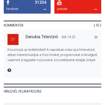
31204
KULTÚRA
2026 AUG 06
facebook
youtube
Mi a pszichológia, és miért
van rá szükségünk? –
Beszélgetés a Kacsakő
KOMMENTEK
{ 1E }
Irodalmi Színpadon
Danubia Televízió
MA 14:25
VÁLA
DT
KULTÚRA
2026 AUG 06
Köszönjük az érdeklődést! A napokban indul újra hírlevelünk,
Különleges csillagles lesz
ebben hetente küldjük a friss híreket, programokat a térségből,
Tahitótfaluban a Bodor
valamint a legújabb műsoraink, közvetítéseink listáját, linkjeit.
Majorban
Üdvözlettel: a Danubia Televízió csapata
MIRE MONDTA
KULTÚRA
2026 AUG 06
Színek, közösség és
HÍRLEVÉL FELIRATKOZÁS
hagyomány – kiállítás
nyitotta meg az idei Irány