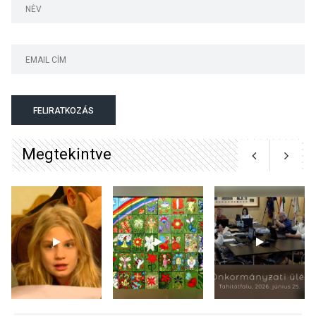
Surány Fesztivált
KULTÚRA
2026 AUG 05
Mordái folk-rock koncert
lesz a pilismaróti Duna-
parton
FELIRATKOZÁS
Megtekintve
KULTÚRA
2026 AUG 05
Különleges nyári élményt
kínálnak a szabadtéri
előadások a Skanzenben
KÖZÉLET
2026 AUG 05
Szeptembertől emelkednek