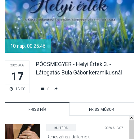
10 nap, 00:25:44
PÓCSMEGYER - Helyi Érték 3. -
2026 AUG
Látogatás Bula Gábor keramikusnál
17
0
18:00
FRISS HÍR
FRISS MŰSOR
KULTÚRA
2026 AUG 07
Reneszánsz dallamok