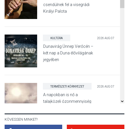
csendülnek fel a visegrádi
Királyi Palota
díszudvarában
KULTÚRA
2026 AUG 07
Dunavirág Ünnep Verőcén –
két nap a Duna élővilágának
jegyében
TERMÉSZETI KÖRNYEZET
2026 AUG 07
A napokban is nő a
talajközeli ózonmennyiség
KÖVESSEN MINKET!