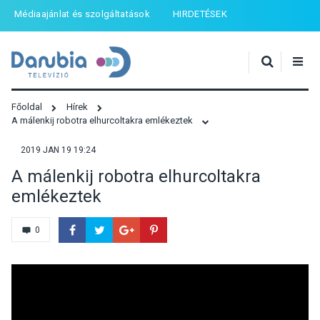
Médiaajánlat és szolgáltatások
HIRDETÉSEK
Főoldal
Hírek
A málenkij robotra elhurcoltakra emlékeztek
2019 JAN 19 19:24
A málenkij robotra elhurcoltakra
emlékeztek
0