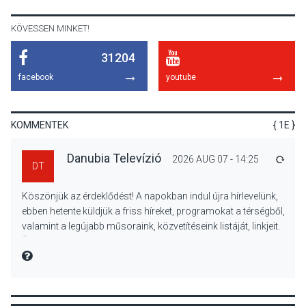
KÖVESSEN MINKET!
31204
KULTÚRA
2026 AUG 06
facebook
youtube
Mi a pszichológia, és miért
van rá szükségünk? –
Beszélgetés a Kacsakő
KOMMENTEK
{ 1E }
Irodalmi Színpadon
Danubia Televízió
2026 AUG 07 - 14:25
VÁLA
DT
KULTÚRA
2026 AUG 06
Köszönjük az érdeklődést! A napokban indul újra hírlevelünk,
Különleges csillagles lesz
ebben hetente küldjük a friss híreket, programokat a térségből,
Tahitótfaluban a Bodor
valamint a legújabb műsoraink, közvetítéseink listáját, linkjeit.
Majorban
Üdvözlettel: a Danubia Televízió csapata
MIRE MONDTA
KULTÚRA
2026 AUG 06