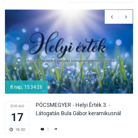
KULTÚRA
2026 AUG 07
Reneszánsz dallamok
csendülnek fel a visegrádi
Királyi Palota
díszudvarában
KULTÚRA
2026 AUG 07
Dunavirág Ünnep Verőcén –
két nap a Duna élővilágának
8 nap, 15:34:25
jegyében
PÓCSMEGYER - Helyi Érték 3. -
2026 AUG
Látogatás Bula Gábor keramikusnál
17
TERMÉSZETI KÖRNYEZET
2026 AUG 07
A napokban is nő a
0
18:00
talajközeli ózonmennyiség