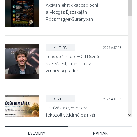
Aktívan lehet kikapcsolódni
a Mozgás Éjszakáján
Pócsmegyer-Surányban
KULTÚRA
2026 AUG 08
Luce dell’amore – Ott Rezső
szerzői estjén lehet részt
venni Visegrádon
KÖZÉLET
2026 AUG 08
Felhívás a gyermekek
fokozott védelmére a nyári
hőségben
ESEMÉNY
NAPTÁR