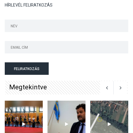
HÍRLEVÉL FELIRATKOZÁS
Színek, közösség és
hagyomány – kiállítás
nyitotta meg az idei Irány
Surány Fesztivált
KULTÚRA
2026 AUG 05
Mordái folk-rock koncert
lesz a pilismaróti Duna-
parton
FELIRATKOZÁS
Megtekintve
KULTÚRA
2026 AUG 05
Különleges nyári élményt
kínálnak a szabadtéri
előadások a Skanzenben