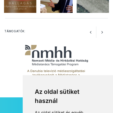
KÖZÉLET
2026 AUG 05
Szeptembertől emelkednek
a parkolási díjak
Szentendrén
TÁMOGATÓK:
Az oldal sütiket
használ
HÍRLEVÉL
Az oldal sütiket és egyéb