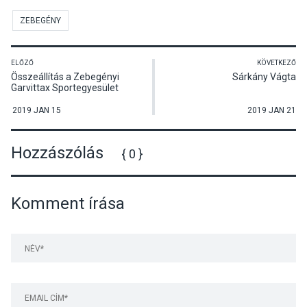
ZEBEGÉNY
ELŐZŐ
KÖVETKEZŐ
Összeállítás a Zebegényi
Sárkány Vágta
Garvittax Sportegyesület
évzáró rendezvényéről
2019 JAN 15
2019 JAN 21
Hozzászólás
{ 0 }
Komment írása