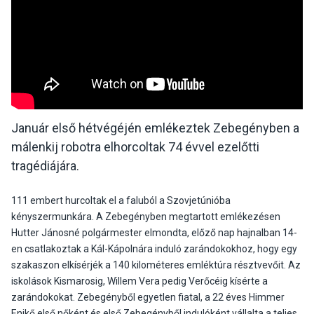
Január első hétvégéjén emlékeztek Zebegényben a
málenkij robotra elhorcoltak 74 évvel ezelőtti
tragédiájára.
111 embert hurcoltak el a faluból a Szovjetúnióba
kényszermunkára. A Zebegényben megtartott emlékezésen
Hutter Jánosné polgármester elmondta, előző nap hajnalban 14-
en csatlakoztak a Kál-Kápolnára induló zarándokokhoz, hogy egy
szakaszon elkísérjék a 140 kilométeres emléktúra résztvevőit. Az
iskolások Kismarosig, Willem Vera pedig Verőcéig kísérte a
zarándokokat. Zebegényből egyetlen fiatal, a 22 éves Himmer
Enikő első nőként és első Zebegényből indulóként vállalta a teljes