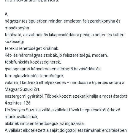
A
négyszintes épületben minden emeleten felszerelt konyha és
mosókonyha
található, a szabadidős kikapcsolódásra pedig a beltéri és kültéri
közösségi
terek is lehetőséget kínálnak.
Két- és háromágyas szobák, jó felszereltségű, modern,
többfunkciós közösségi terek,
gyalogosan is kényelmesen elérhető bevásárlási és
tömegközlekedési lehetőségek,
valamint kedvező elhelyezkedés – mindössze 6 perces sétára a
Magyar Suzuki Zrt.
esztergomi gyárától. Többek között ezeket kínálja a most átadott
4 szintes, 126
férőhelyes Suzuki szálló a vállalat távoli településekről érkező
munkavállalóinak,
akiknek nincsen lehetőségük az ingázásra.
A vállalat elkötelezett a saját dolgozói létszámának erősítésében,