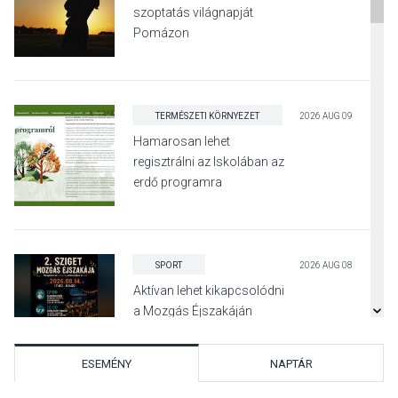
szoptatás világnapját
Pomázon
TERMÉSZETI KÖRNYEZET
2026 AUG 09
Hamarosan lehet
regisztrálni az Iskolában az
erdő programra
SPORT
2026 AUG 08
Aktívan lehet kikapcsolódni
a Mozgás Éjszakáján
Pócsmegyer-Surányban
ESEMÉNY
NAPTÁR