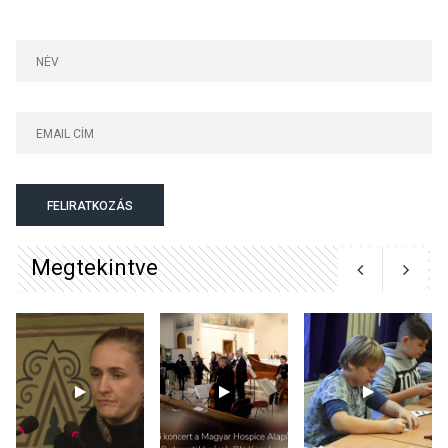
van rá szükségünk? –
Beszélgetés a Kacsakő
Irodalmi Színpadon
KULTÚRA
2026 AUG 06
Különleges csillagles lesz
Tahitótfaluban a Bodor
Majorban
FELIRATKOZÁS
Megtekintve
KULTÚRA
2026 AUG 06
Színek, közösség és
hagyomány – kiállítás
nyitotta meg az idei Irány
Surány Fesztivált