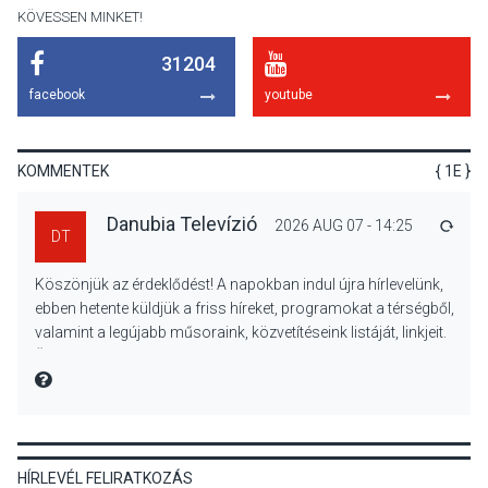
díszudvarában
KÖVESSEN MINKET!
31204
KULTÚRA
2026 AUG 07
facebook
youtube
Dunavirág Ünnep Verőcén –
két nap a Duna élővilágának
jegyében
KOMMENTEK
{ 1E }
Danubia Televízió
2026 AUG 07 - 14:25
VÁLA
DT
TERMÉSZETI KÖRNYEZET
2026 AUG 07
Köszönjük az érdeklődést! A napokban indul újra hírlevelünk,
A napokban is nő a
ebben hetente küldjük a friss híreket, programokat a térségből,
talajközeli ózonmennyiség
valamint a legújabb műsoraink, közvetítéseink listáját, linkjeit.
Üdvözlettel: a Danubia Televízió csapata
MIRE MONDTA
KULTÚRA
2026 AUG 06
HÍRLEVÉL FELIRATKOZÁS
Mi a pszichológia, és miért