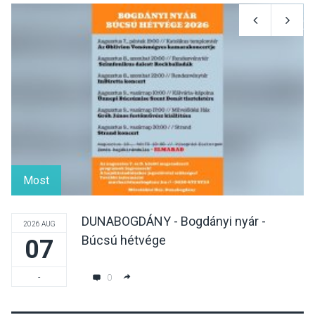
KULTÚRA
2026 AUG 08
Luce dell’amore – Ott Rezső
szerzői estjén lehet részt
venni Visegrádon
KÖZÉLET
2026 AUG 08
Felhívás a gyermekek
fokozott védelmére a nyári
Most
hőségben
DUNABOGDÁNY - Bogdányi nyár -
2026 AUG
Búcsú hétvége
07
KULTÚRA
2026 AUG 07
Reneszánsz dallamok
0
-
csendülnek fel a visegrádi
Királyi Palota