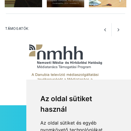
KULTÚRA
2026 AUG 05
Mordái folk-rock koncert
lesz a pilismaróti Duna-
parton
TÁMOGATÓK:
Az oldal sütiket
használ
HÍRLEVÉL
Az oldal sütiket és egyéb
RSS
nyomkövető technológiákat