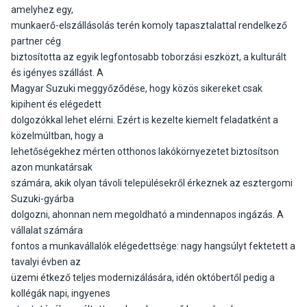
amelyhez egy,
munkaerő-elszállásolás terén komoly tapasztalattal rendelkező
partner cég
biztosította az egyik legfontosabb toborzási eszközt, a kulturált
és igényes szállást. A
Magyar Suzuki meggyőződése, hogy közös sikereket csak
kipihent és elégedett
dolgozókkal lehet elérni. Ezért is kezelte kiemelt feladatként a
közelmúltban, hogy a
lehetőségekhez mérten otthonos lakókörnyezetet biztosítson
azon munkatársak
számára, akik olyan távoli településekről érkeznek az esztergomi
Suzuki-gyárba
dolgozni, ahonnan nem megoldható a mindennapos ingázás. A
vállalat számára
fontos a munkavállalók elégedettsége: nagy hangsúlyt fektetett a
tavalyi évben az
üzemi étkező teljes modernizálására, idén októbertől pedig a
kollégák napi, ingyenes