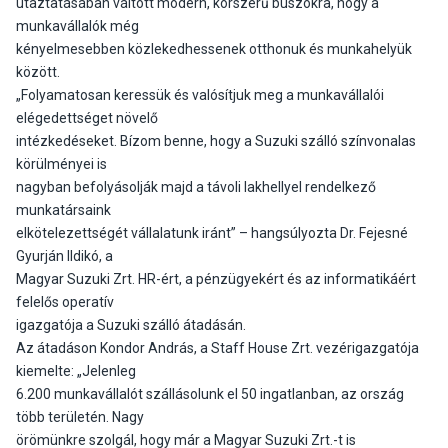
utaztatásában váltott modern, korszerű buszokra, hogy a
munkavállalók még
kényelmesebben közlekedhessenek otthonuk és munkahelyük
között.
„Folyamatosan keressük és valósítjuk meg a munkavállalói
elégedettséget növelő
intézkedéseket. Bízom benne, hogy a Suzuki szálló színvonalas
körülményei is
nagyban befolyásolják majd a távoli lakhellyel rendelkező
munkatársaink
elkötelezettségét vállalatunk iránt” – hangsúlyozta Dr. Fejesné
Gyurján Ildikó, a
Magyar Suzuki Zrt. HR-ért, a pénzügyekért és az informatikáért
felelős operatív
igazgatója a Suzuki szálló átadásán.
Az átadáson Kondor András, a Staff House Zrt. vezérigazgatója
kiemelte: „Jelenleg
6.200 munkavállalót szállásolunk el 50 ingatlanban, az ország
több területén. Nagy
örömünkre szolgál, hogy már a Magyar Suzuki Zrt.-t is