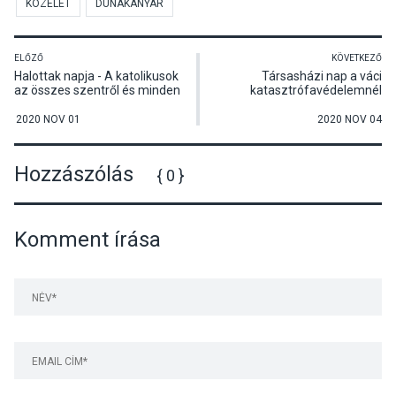
KÖZÉLET
DUNAKANYAR
ELŐZŐ
KÖVETKEZŐ
Halottak napja - A katolikusok
Társasházi nap a váci
az összes szentről és minden
katasztrófavédelemnél
elhunytról megemlékeznek
2020 NOV 01
2020 NOV 04
Hozzászólás
{ 0 }
Komment írása