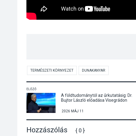
TERMÉSZETI KÖRNYEZET
DUNAKANYAR
ELŐZŐ
A földtudománytól az űrkutatásig: Dr.
Bujtor László előadása Visegrádon
2026 MÁJ 11
Hozzászólás
{ 0 }