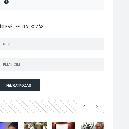
MIRE MONDTA
Megújulnak Szentendre
játszóterei
ÍRLEVÉL FELIRATKOZÁS
TERMÉSZETI KÖRNYEZET
2026 AUG 04
Kánikulában még
veszélyesebbek a
kullancsok
FELIRATKOZÁS
KULTÚRA
2026 AUG 03
Art Week: egy hét a
művészetek jegyében
Esztergomban