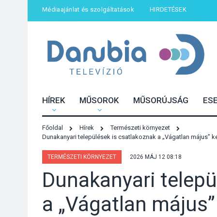
Médiaajánlat és szolgáltatások
HIRDETÉSEK
HÍREK
MŰSOROK
MŰSORÚJSÁG
ES
Főoldal
Hírek
Természeti környezet
Dunakanyari települések is csatlakoznak a „Vágatlan május”
TERMÉSZETI KÖRNYEZET
2026 MÁJ 12 08:18
Dunakanyari telepü
a „Vágatlan május