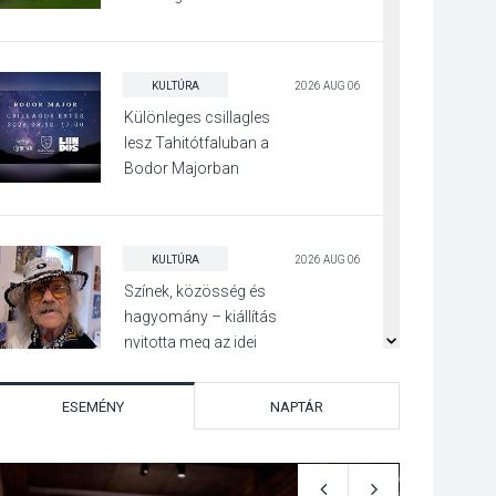
Beszélgetés a Kacsakő
Irodalmi Színpadon
KULTÚRA
2026 AUG 06
Különleges csillagles
lesz Tahitótfaluban a
Bodor Majorban
KULTÚRA
2026 AUG 06
Színek, közösség és
hagyomány – kiállítás
nyitotta meg az idei
Irány Surány Fesztivált
ESEMÉNY
NAPTÁR
KULTÚRA
2026 AUG 05
Mordái folk-rock
koncert lesz a