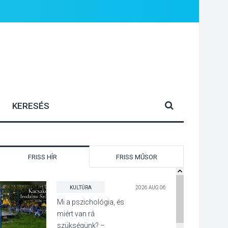
FRISS HÍR
FRISS MŰSOR
KULTÚRA
2026 AUG 06
Mi a pszichológia, és
miért van rá
szükségünk? –