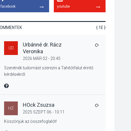
gyümölcsök
facebook
youtube
termésmennyisége
KOMMENTEK
{ 1E }
KULTÚRA
2026 AUG 04
Urbánné dr. Rácz
Bogdányban
VÁLASZ
UD
Veronika
programokkal teli
búcsúhétvége lesz
2026 MÁR 02 - 20:45
Szeretnék tudomást szerezni a Tahitótfalut érintő
kérdésekről
KÖZÉLET
2026 AUG 04
MIRE MONDTA
Jótékonysági
tanszergyűjtés lesz
Szigetmonostoron
HOck Zsuzsa
VÁLASZ
HZ
2025 SZEPT 06 - 10:11
Köszönjük az összefoglalót!
KÖZÉLET
2026 AUG 04