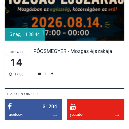
KULTÚRA
2026 AUG 07
Dunavirág Ünnep Verőcén –
két nap a Duna élővilágának
5 nap, 11:38:44
jegyében
PÓCSMEGYER - Mozgás éjszakája
2026 AUG
14
TERMÉSZETI KÖRNYEZET
2026 AUG 07
A napokban is nő a
0
17:00
talajközeli ózonmennyiség
KÖVESSEN MINKET!
31204
KULTÚRA
2026 AUG 06
facebook
youtube
Mi a pszichológia, és miért
van rá szükségünk? –