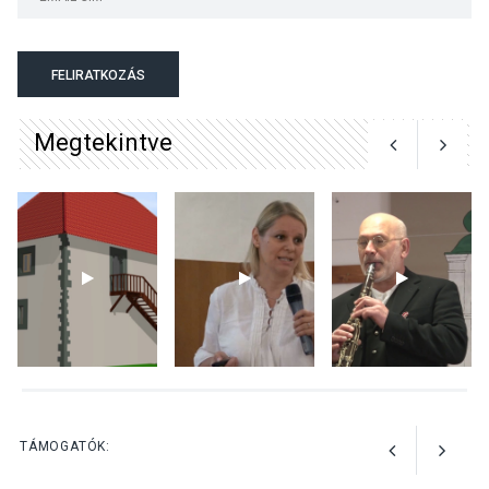
Mordái folk-rock koncert
lesz a pilismaróti Duna-
parton
FELIRATKOZÁS
Megtekintve
KULTÚRA
2026 AUG 05
Különleges nyári élményt
kínálnak a szabadtéri
előadások a Skanzenben
KÖZÉLET
2026 AUG 05
Szeptembertől emelkednek
a parkolási díjak
Szentendrén
TÁMOGATÓK: