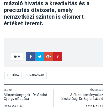
mázoló hivatás a kreativitás és a
precizitás ötvözete, amely
nemzetközi szinten is elismert
értéket teremt.
0
KULTÚRA
DUNAKANYAR
ELŐZŐ
KÖVETKEZŐ
Mikroműanyagok - Dr. Szabó
A földtudománytól az
György előadása
űrkutatásig: Dr. Bujtor László
Pócsmegyeren
előadása Visegrádon
2026 MÁJ 10
2026 MÁJ 11