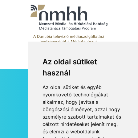
Az oldal sütiket
használ
HÍRLEVÉL
Az oldal sütiket és egyéb
RSS
nyomkövető technológiákat
alkalmaz, hogy javítsa a
JOGI NYILATKOZAT
böngészési élményét, azzal hogy
KAPCSOLAT
személyre szabott tartalmakat és
OLDALTÉRKÉP
célzott hirdetéseket jelenít meg,
IMPRESSZUM
és elemzi a weboldalunk
HÍR BEKÜLDÉSE