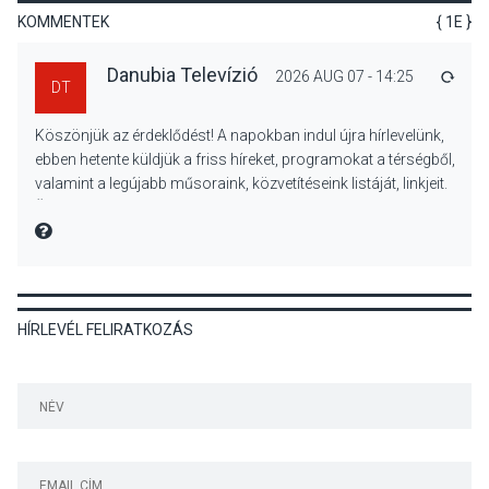
Beszélgetés a Kacsakő
KOMMENTEK
{ 1E }
Irodalmi Színpadon
Danubia Televízió
2026 AUG 07 - 14:25
VÁLA
DT
KULTÚRA
2026 AUG 06
Köszönjük az érdeklődést! A napokban indul újra hírlevelünk,
Különleges csillagles lesz
ebben hetente küldjük a friss híreket, programokat a térségből,
Tahitótfaluban a Bodor
valamint a legújabb műsoraink, közvetítéseink listáját, linkjeit.
Majorban
Üdvözlettel: a Danubia Televízió csapata
MIRE MONDTA
KULTÚRA
2026 AUG 06
HÍRLEVÉL FELIRATKOZÁS
Színek, közösség és
hagyomány – kiállítás
nyitotta meg az idei Irány
Surány Fesztivált
KULTÚRA
2026 AUG 05