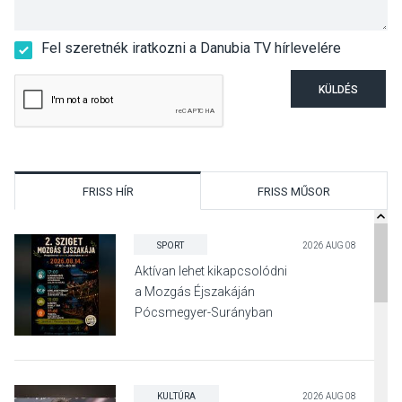
Fel szeretnék iratkozni a Danubia TV hírlevelére
KÜLDÉS
FRISS HÍR
FRISS MŰSOR
SPORT
2026 AUG 08
Aktívan lehet kikapcsolódni
a Mozgás Éjszakáján
Pócsmegyer-Surányban
KULTÚRA
2026 AUG 08