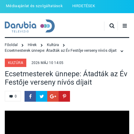
Médiaajánlat és szolgáltatások
HIRDETÉSEK
Főoldal
Hírek
Kultúra
Ecsetmesterek ünnepe: Átadták az Év Festője verseny nívós díjait
KULTÚRA
2026 MÁJ 10 14:05
Ecsetmesterek ünnepe: Átadták az Év
Festője verseny nívós díjait
0