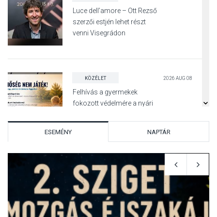
Luce dell’amore – Ott Rezső
szerzői estjén lehet részt
venni Visegrádon
KÖZÉLET
2026 AUG 08
Felhívás a gyermekek
fokozott védelmére a nyári
hőségben
ESEMÉNY
NAPTÁR
KULTÚRA
2026 AUG 07
Reneszánsz dallamok
csendülnek fel a visegrádi
Királyi Palota
díszudvarában