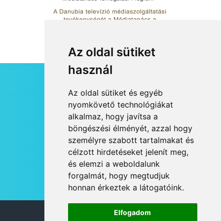
Az oldal sütiket
használ
HÍRLEVÉL
Az oldal sütiket és egyéb
RSS
nyomkövető technológiákat
alkalmaz, hogy javítsa a
JOGI NYILATKOZAT
böngészési élményét, azzal hogy
KAPCSOLAT
személyre szabott tartalmakat és
OLDALTÉRKÉP
célzott hirdetéseket jelenít meg,
IMPRESSZUM
és elemzi a weboldalunk
HÍR BEKÜLDÉSE
forgalmát, hogy megtudjuk
honnan érkeztek a látogatóink.
Elfogadom