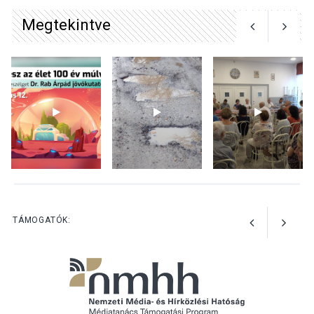
Megtekintve
KULTÚRA
2026 AUG 04
Bogdányban programokkal
teli búcsúhétvége lesz
KÖZÉLET
2026 AUG 04
Jótékonysági
tanszergyűjtés lesz
Szigetmonostoron
TÁMOGATÓK: