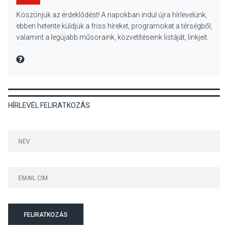
KULTÚRA
2026 AUG 05
Köszönjük az érdeklődést! A napokban indul újra hírlevelünk,
Különleges nyári élményt
ebben hetente küldjük a friss híreket, programokat a térségből,
kínálnak a szabadtéri
valamint a legújabb műsoraink, közvetítéseink listáját, linkjeit.
előadások a Skanzenben
Üdvözlettel: a Danubia Televízió csapata
MIRE MONDTA
KÖZÉLET
2026 AUG 05
HÍRLEVÉL FELIRATKOZÁS
Szeptembertől emelkednek
a parkolási díjak
Szentendrén
KÖZÉLET
2026 AUG 05
Nőtt a fontosabb nyári
gyümölcsök
termésmennyisége
FELIRATKOZÁS