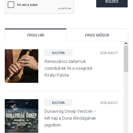
KÜLDÉS
FRISS HÍR
FRISS MŰSOR
KULTÚRA
2026 AUG 07
Reneszánsz dallamok
csendülnek fel a visegrádi
Királyi Palota
díszudvarában
KULTÚRA
2026 AUG 07
Dunavirág Ünnep Verőcén –
két nap a Duna élővilágának
jegyében