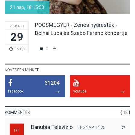
Tahitótfaluban a Bodor
21 nap, 18:15:53
Majorban
PÓCSMEGYER - Zenés nyáresték -
2026 AUG
Dolhai Luca és Szabó Ferenc koncertje
29
KULTÚRA
2026 AUG 06
Színek, közösség és
0
19:00
hagyomány – kiállítás
nyitotta meg az idei Irány
Surány Fesztivált
KÖVESSEN MINKET!
31204
KULTÚRA
2026 AUG 05
facebook
youtube
Mordái folk-rock koncert
lesz a pilismaróti Duna-
parton
KOMMENTEK
{ 1E }
Danubia Televízió
TEGNAP 14:25
VÁLA
DT