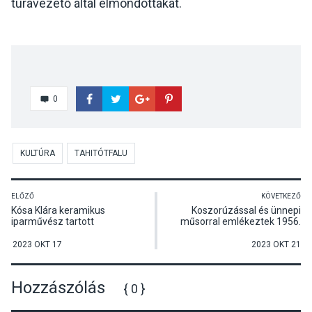
túravezető által elmondottakat.
0
KULTÚRA
TAHITÓTFALU
ELŐZŐ
KÖVETKEZŐ
Kósa Klára keramikus
Koszorúzással és ünnepi
iparművész tartott
műsorral emlékeztek 1956.
rendhagyó tárlatvezetést a
október 23-ra Tahitótfaluban
Hagyományok Házában
2023 OKT 17
2023 OKT 21
Hozzászólás
{ 0 }