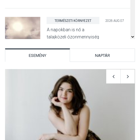
TERMÉSZETI KÖRNYEZET
2026 AUG 07
A napokban is nő a
talajközeli ózonmennyiség
ESEMÉNY
NAPTÁR
KULTÚRA
2026 AUG 06
Mi a pszichológia, és miért
van rá szükségünk? –
Beszélgetés a Kacsakő
Irodalmi Színpadon
KULTÚRA
2026 AUG 06
Különleges csillagles lesz