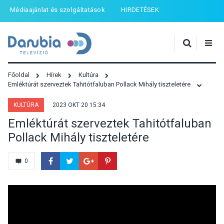
Médiaajánlat és szolgáltatások
HIRDETÉSEK
Főoldal
Hírek
Kultúra
Emléktúrát szerveztek Tahitótfaluban Pollack Mihály tiszteletére
KULTÚRA
2023 OKT 20 15:34
Emléktúrát szerveztek Tahitótfaluban
Pollack Mihály tiszteletére
0