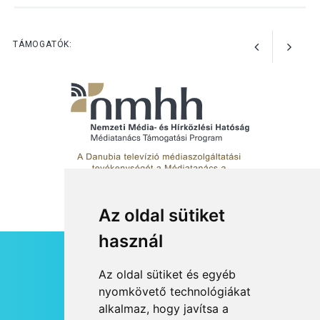
Szeptembertől emelkednek
a parkolási díjak
Szentendrén
TÁMOGATÓK:
Az oldal sütiket
használ
HÍRLEVÉL
Az oldal sütiket és egyéb
RSS
nyomkövető technológiákat
alkalmaz, hogy javítsa a
JOGI NYILATKOZAT