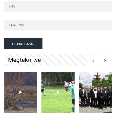
nyitotta meg az idei Irány
Surány Fesztivált
KULTÚRA
2026 AUG 05
Mordái folk-rock koncert
lesz a pilismaróti Duna-
parton
FELIRATKOZÁS
Megtekintve
KULTÚRA
2026 AUG 05
Különleges nyári élményt
kínálnak a szabadtéri
előadások a Skanzenben
KÖZÉLET
2026 AUG 05