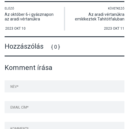
ELŐZŐ
KÖVETKEZŐ
Az október 6-i gyásznapon
Az aradi vértanúkra
az aradi vértanúkra
emlékeztek Tahitótfaluban
emlékeztek Visegrádon
2023 OKT 10
2023 OKT 11
Hozzászólás
{ 0 }
Komment írása