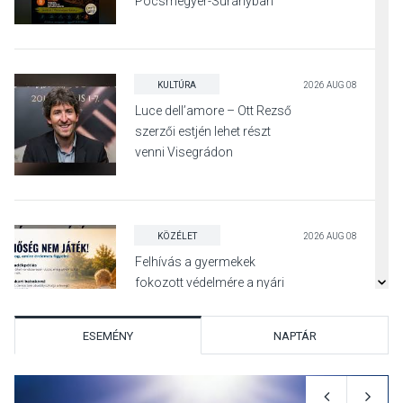
Pócsmegyer-Surányban
KULTÚRA
2026 AUG 08
Luce dell’amore – Ott Rezső
szerzői estjén lehet részt
venni Visegrádon
KÖZÉLET
2026 AUG 08
Felhívás a gyermekek
fokozott védelmére a nyári
hőségben
ESEMÉNY
NAPTÁR
KULTÚRA
2026 AUG 07