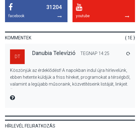
31204
KULTÚRA
2026 AUG 06
facebook
youtube
Mi a pszichológia, és miért
van rá szükségünk? –
Beszélgetés a Kacsakő
KOMMENTEK
{ 1E }
Irodalmi Színpadon
Danubia Televízió
TEGNAP 14:25
VÁLA
DT
KULTÚRA
2026 AUG 06
Köszönjük az érdeklődést! A napokban indul újra hírlevelünk,
Különleges csillagles lesz
ebben hetente küldjük a friss híreket, programokat a térségből,
Tahitótfaluban a Bodor
valamint a legújabb műsoraink, közvetítéseink listáját, linkjeit.
Majorban
Üdvözlettel: a Danubia Televízió csapata
MIRE MONDTA
KULTÚRA
2026 AUG 06
HÍRLEVÉL FELIRATKOZÁS
Színek, közösség és
hagyomány – kiállítás