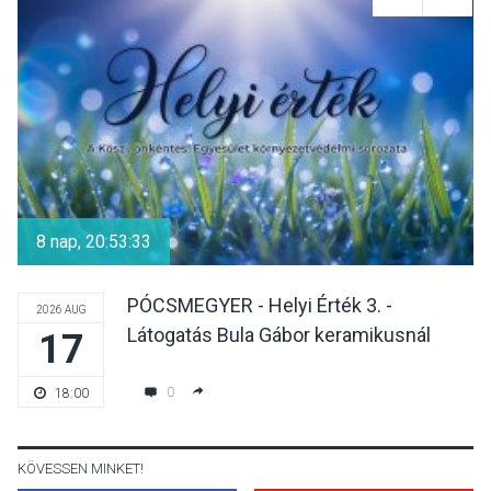
Reneszánsz dallamok
csendülnek fel a visegrádi
Királyi Palota
díszudvarában
KULTÚRA
2026 AUG 07
Dunavirág Ünnep Verőcén –
két nap a Duna élővilágának
8 nap, 20:53:33
jegyében
PÓCSMEGYER - Helyi Érték 3. -
2026 AUG
Látogatás Bula Gábor keramikusnál
17
TERMÉSZETI KÖRNYEZET
2026 AUG 07
A napokban is nő a
0
18:00
talajközeli ózonmennyiség
KÖVESSEN MINKET!