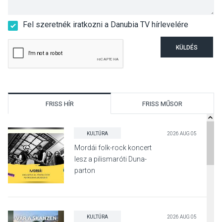
Fel szeretnék iratkozni a Danubia TV hírlevelére
KÜLDÉS
FRISS HÍR
FRISS MŰSOR
KULTÚRA
2026 AUG 05
Mordái folk-rock koncert
lesz a pilismaróti Duna-
parton
KULTÚRA
2026 AUG 05