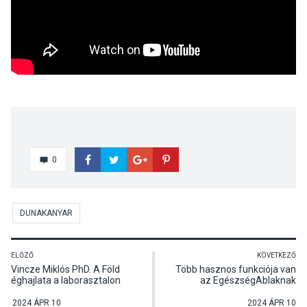
0
DUNAKANYAR
ELŐZŐ
KÖVETKEZŐ
Vincze Miklós PhD. A Föld
Több hasznos funkciója van
éghajlata a laborasztalon
az EgészségAblaknak
című előadása
2024 ÁPR 10
2024 ÁPR 10