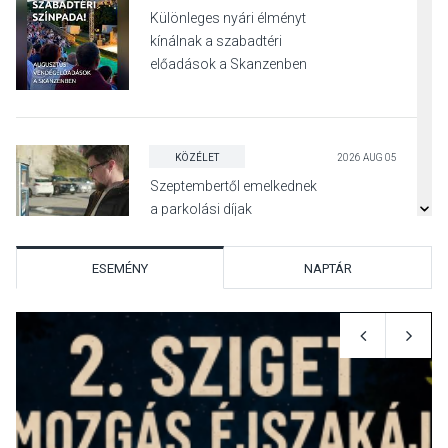
Különleges nyári élményt
kínálnak a szabadtéri
előadások a Skanzenben
KÖZÉLET
2026 AUG 05
Szeptembertől emelkednek
a parkolási díjak
Szentendrén
ESEMÉNY
NAPTÁR
KÖZÉLET
2026 AUG 05
Nőtt a fontosabb nyári
gyümölcsök
termésmennyisége