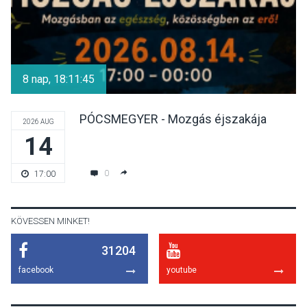
KULTÚRA
2026 AUG 04
Bogdányban programokkal
teli búcsúhétvége lesz
8 nap, 18:11:45
PÓCSMEGYER - Mozgás éjszakája
2026 AUG
14
KÖZÉLET
2026 AUG 04
Jótékonysági
0
17:00
tanszergyűjtés lesz
Szigetmonostoron
KÖVESSEN MINKET!
31204
KÖZÉLET
2026 AUG 04
facebook
youtube
Megújulnak Szentendre
játszóterei