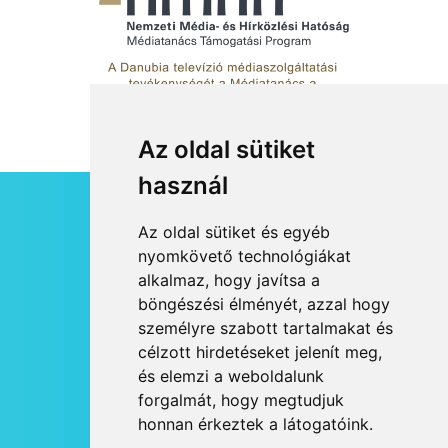
Az oldal sütiket
használ
HÍRLEVÉL
Az oldal sütiket és egyéb
RSS
nyomkövető technológiákat
alkalmaz, hogy javítsa a
JOGI NYILATKOZAT
böngészési élményét, azzal hogy
KAPCSOLAT
személyre szabott tartalmakat és
OLDALTÉRKÉP
célzott hirdetéseket jelenít meg,
IMPRESSZUM
és elemzi a weboldalunk
HÍR BEKÜLDÉSE
forgalmát, hogy megtudjuk
honnan érkeztek a látogatóink.