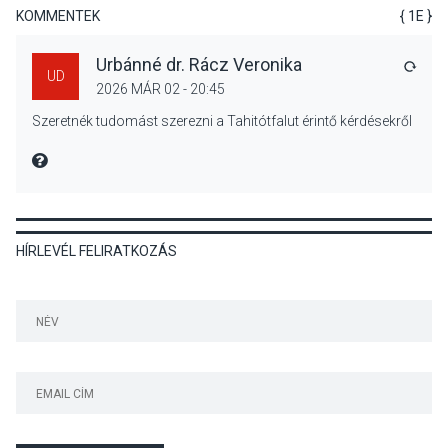
KOMMENTEK
{ 1E }
Urbánné dr. Rácz Veronika
VÁLA
UD
2026 MÁR 02 - 20:45
TERMÉSZETI KÖRNYEZET
2026 AUG 04
Szeretnék tudomást szerezni a Tahitótfalut érintő kérdésekről
Kánikulában még
veszélyesebbek a
MIRE MONDTA
kullancsok
HÍRLEVÉL FELIRATKOZÁS
KULTÚRA
2026 AUG 03
Art Week: egy hét a
művészetek jegyében
Esztergomban
KULTÚRA
2026 AUG 03