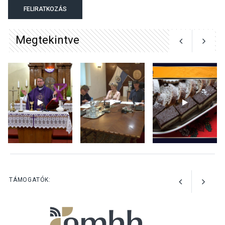
A kimondatlan üzenetek
FELIRATKOZÁS
nyomában – Ingyenes
metakommunikációs
Megtekintve
foglalkozások Szentendrén
KULTÚRA
2026 AUG 03
Az Ön fotója is bekerülhet a
WMO 2027-es naptárába
TERMÉSZETI KÖRNYEZET
2026 AUG 03
Perseidák – amikor az
TÁMOGATÓK:
augusztusi égbolt
hullócsillagokkal ajándékoz
meg