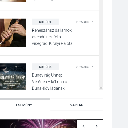
KULTÚRA
2026 AUG 07
Reneszánsz dallamok
csendülnek fel a
visegrádi Királyi Palota
díszudvarában
KULTÚRA
2026 AUG 07
Dunavirág Ünnep
Verőcén – két nap a
Duna élővilágának
jegyében
ESEMÉNY
NAPTÁR
TERMÉSZETI KÖRNYEZET
2026 AUG 07
A napokban is nő a
talajközeli