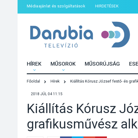
Médiaajánlat és szolgáltatások
HIRDETÉSEK
HÍREK
MŰSOROK
MŰSORÚJSÁG
ES
Főoldal
Hírek
Kiállítás Kórusz József festő- és gra
2018 JÚL 04 11:15
Kiállítás Kórusz Jó
grafikusművész alk