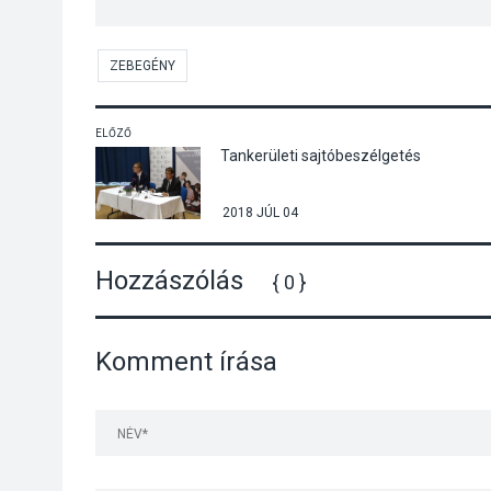
ZEBEGÉNY
ELŐZŐ
Tankerületi sajtóbeszélgetés
2018 JÚL 04
Hozzászólás
{ 0 }
Komment írása