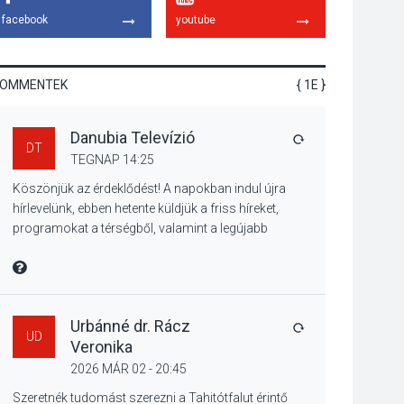
hagyomány – kiállítás
facebook
youtube
nyitotta meg az idei
Irány Surány Fesztivált
KOMMENTEK
{ 1E }
KULTÚRA
2026 AUG 05
Danubia Televízió
Mordái folk-rock
VÁLASZ
DT
koncert lesz a
TEGNAP 14:25
pilismaróti Duna-
Köszönjük az érdeklődést! A napokban indul újra
parton
hírlevelünk, ebben hetente küldjük a friss híreket,
programokat a térségből, valamint a legújabb
műsoraink, közvetítéseink listáját, linkjeit.
KULTÚRA
2026 AUG 05
Üdvözlettel: a Danubia Televízió csapata
MIRE MONDTA
Különleges nyári
élményt kínálnak a
szabadtéri előadások
Urbánné dr. Rácz
VÁLASZ
UD
a Skanzenben
Veronika
2026 MÁR 02 - 20:45
KÖZÉLET
2026 AUG 05
Szeretnék tudomást szerezni a Tahitótfalut érintő