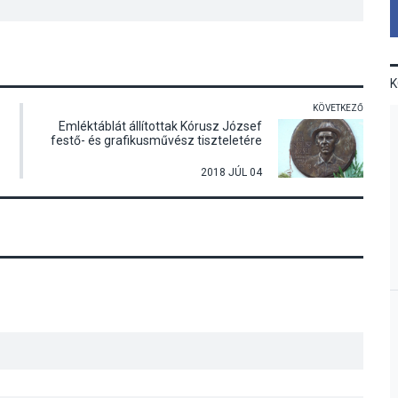
KÖVETKEZŐ
Emléktáblát állítottak Kórusz József
festő- és grafikusművész tiszteletére
2018 JÚL 04