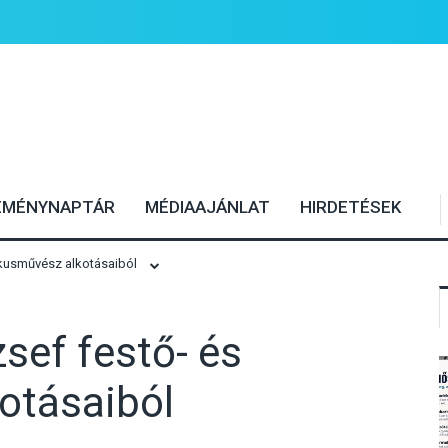
EMÉNYNAPTÁR
MÉDIAAJÁNLAT
HIRDETÉSEK
fikusművész alkotásaiból
zsef festő- és
otásaiból