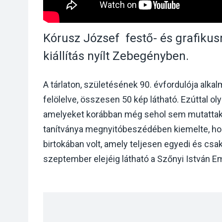
Kórusz József festő- és grafik
kiállítás nyílt Zebegényben.
A tárlaton, születésének 90. évfordulója alka
felölelve, összesen 50 kép látható. Ezúttal ol
amelyeket korábban még sehol sem mutattak
tanítványa megnyitóbeszédében kiemelte, ho
birtokában volt, amely teljesen egyedi és csak 
szeptember elejéig látható a Szőnyi István