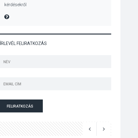
kérdésekről
Szeptembertől
emelkednek a
MIRE MONDTA
parkolási díjak
Szentendrén
ÍRLEVÉL FELIRATKOZÁS
KÖZÉLET
2026 AUG 05
Nőtt a fontosabb nyári
gyümölcsök
termésmennyisége
KULTÚRA
2026 AUG 04
Bogdányban
FELIRATKOZÁS
programokkal teli
búcsúhétvége lesz