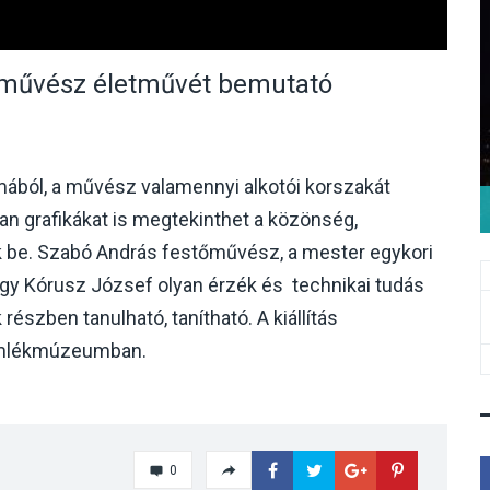
usművész életművét bemutató
lmából, a művész valamennyi alkotói korszakát
yan grafikákat is megtekinthet a közönség,
 be. Szabó András festőművész, a mester egykori
gy Kórusz József olyan érzék és technikai tudás
részben tanulható, tanítható. A kiállítás
 Emlékmúzeumban.
0