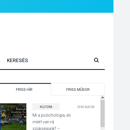
FRISS HÍR
FRISS MŰSOR
KULTÚRA
2026 AUG 06
Mi a pszichológia, és
miért van rá
szükségünk? –