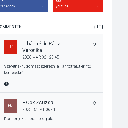
gyümölcsök
facebook
youtube
termésmennyisége
KOMMENTEK
{ 1E }
KULTÚRA
2026 AUG 04
Urbánné dr. Rácz
Bogdányban
VÁLASZ
UD
Veronika
programokkal teli
búcsúhétvége lesz
2026 MÁR 02 - 20:45
Szeretnék tudomást szerezni a Tahitótfalut érintő
kérdésekről
KÖZÉLET
2026 AUG 04
MIRE MONDTA
Jótékonysági
tanszergyűjtés lesz
Szigetmonostoron
HOck Zsuzsa
VÁLASZ
HZ
2025 SZEPT 06 - 10:11
Köszönjük az összefoglalót!
KÖZÉLET
2026 AUG 04