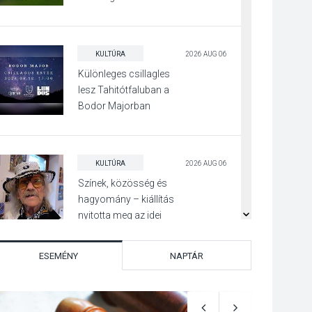
Beszélgetés a Kacsakő
Irodalmi Színpadon
KULTÚRA
2026 AUG 06
Különleges csillagles
lesz Tahitótfaluban a
Bodor Majorban
KULTÚRA
2026 AUG 06
Színek, közösség és
hagyomány – kiállítás
nyitotta meg az idei
Irány Surány Fesztivált
ESEMÉNY
NAPTÁR
KULTÚRA
2026 AUG 05
Mordái folk-rock
koncert lesz a