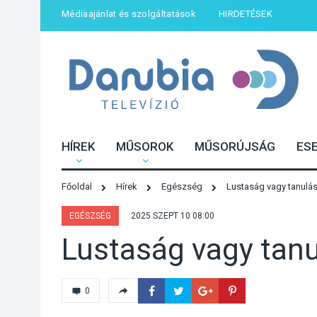
Médiaajánlat és szolgáltatások
HIRDETÉSEK
HÍREK
MŰSOROK
MŰSORÚJSÁG
ES
Főoldal
Hírek
Egészség
Lustaság vagy tanulá
EGÉSZSÉG
2025 SZEPT 10 08:00
Lustaság vagy tan
0