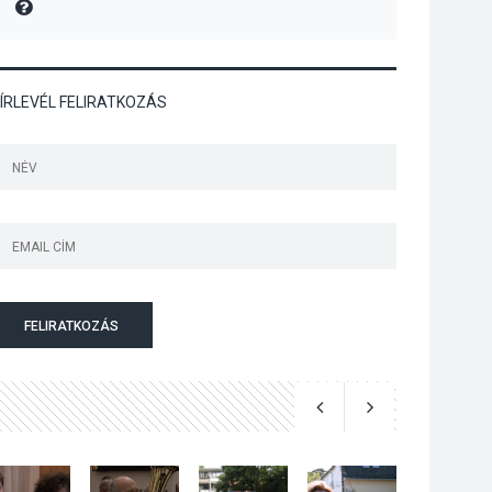
MIRE MONDTA
Megújulnak Szentendre
játszóterei
ÍRLEVÉL FELIRATKOZÁS
TERMÉSZETI KÖRNYEZET
2026 AUG 04
Kánikulában még
veszélyesebbek a
kullancsok
FELIRATKOZÁS
KULTÚRA
2026 AUG 03
Art Week: egy hét a
művészetek jegyében
Esztergomban