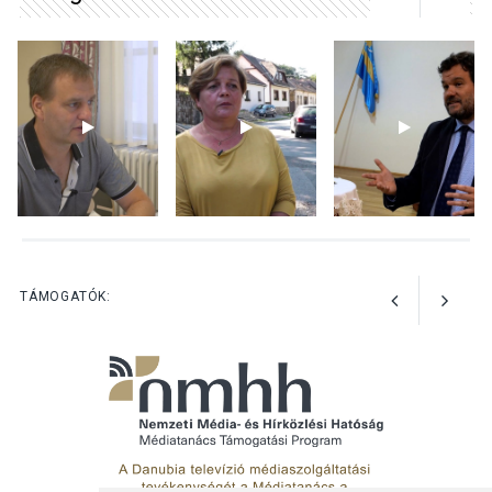
KULTÚRA
2026 AUG 05
Különleges nyári élményt
kínálnak a szabadtéri
előadások a Skanzenben
KÖZÉLET
2026 AUG 05
Szeptembertől emelkednek
a parkolási díjak
Szentendrén
TÁMOGATÓK: