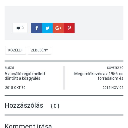
0
KÖZÉLET
ZEBEGÉNY
ELŐZŐ
KÖVETKEZŐ
Az önálló régió mellett
Megemlékezés az 1956-os
döntött a közgyűlés
forradalom és
szabadságharc évfordulóján
Kisorosziban
2015 OKT 30
2015 NOV 02
Hozzászólás
{ 0 }
Komment írása