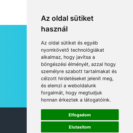
Az oldal sütiket
használ
HÍRLEVÉL
Az oldal sütiket és egyéb
RSS
nyomkövető technológiákat
alkalmaz, hogy javítsa a
JOGI NYILATKOZAT
böngészési élményét, azzal hogy
KAPCSOLAT
személyre szabott tartalmakat és
OLDALTÉRKÉP
célzott hirdetéseket jelenít meg,
IMPRESSZUM
és elemzi a weboldalunk
HÍR BEKÜLDÉSE
forgalmát, hogy megtudjuk
honnan érkeztek a látogatóink.
Elfogadom
© 2026 DANUBIA TV
Elutasítom