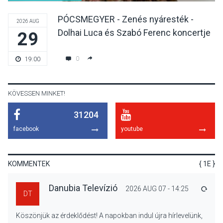
PÓCSMEGYER - Zenés nyáresték -
2026 AUG
Dolhai Luca és Szabó Ferenc koncertje
29
TERMÉSZETI KÖRNYEZET
2026 AUG 07
A napokban is nő a
0
19:00
talajközeli ózonmennyiség
KÖVESSEN MINKET!
31204
KULTÚRA
2026 AUG 06
facebook
youtube
Mi a pszichológia, és miért
van rá szükségünk? –
Beszélgetés a Kacsakő
KOMMENTEK
{ 1E }
Irodalmi Színpadon
Danubia Televízió
2026 AUG 07 - 14:25
VÁLA
DT
KULTÚRA
2026 AUG 06
Köszönjük az érdeklődést! A napokban indul újra hírlevelünk,
Különleges csillagles lesz