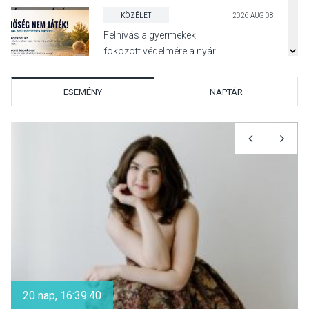
KÖZÉLET
2026 AUG 08
Felhívás a gyermekek
fokozott védelmére a nyári
hőségben
ESEMÉNY
NAPTÁR
KULTÚRA
2026 AUG 07
Reneszánsz dallamok
csendülnek fel a visegrádi
Királyi Palota
díszudvarában
KULTÚRA
2026 AUG 07
Dunavirág Ünnep Verőcén –
két nap a Duna élővilágának
20 nap, 16:39:40
jegyében