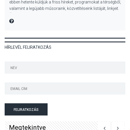
ebben hetente küldjük a friss híreket, programokat a térségből,
Tahitótfaluban a Bodor
valamint a legújabb műsoraink, közvetítéseink listáját, linkjeit.
Majorban
Üdvözlettel: a Danubia Televízió csapata
MIRE MONDTA
KULTÚRA
2026 AUG 06
HÍRLEVÉL FELIRATKOZÁS
Színek, közösség és
hagyomány – kiállítás
nyitotta meg az idei Irány
Surány Fesztivált
KULTÚRA
2026 AUG 05
Mordái folk-rock koncert
lesz a pilismaróti Duna-
parton
FELIRATKOZÁS
Megtekintve