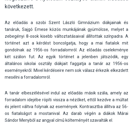
következett.
Az előadás a szobi Szent László Gimnázium diákjainak és
tanáruk, Sajgó Emese közös munkájának gyümölcse, melyet a
zebegényi 8-osok kisebb változtatásaival állítottak színpadra. A
történet azt a kérdést boncolgatja, hogy a mai fiatalok mit
gondolnak az 1956-os forradalomról. Az előadás cselekménye
két szálon fut. Az egyik történet a jelenben játszódik, egy
általános iskolai osztály diákjait faggatja a tanár az 1956-os
eseményekről. Mivel kérdéseire nem sok válasz érkezik elkezdett
mesélni a forradalomról.
A tanár elbeszélésével indul az előadás másik szála, amely az
forradalom idejébe röpíti vissza a nézőket, ettől kezdve a múltat
és jelent váltva folynak az események. Kontrasztba állítva az 56-
os fiatalságot a mostanival. Az darab végén a diákok Márai
Sándor Menyből az angyal című költeményét szavalták el.