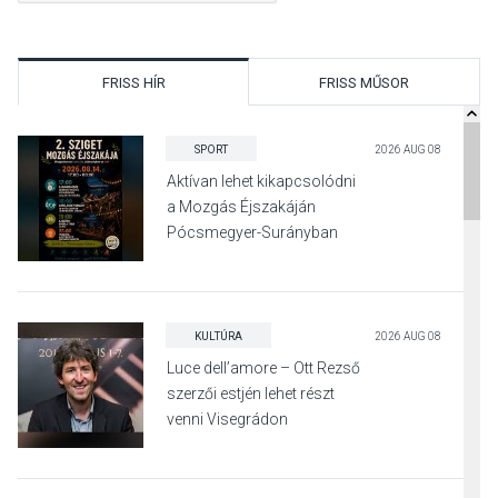
FRISS HÍR
FRISS MŰSOR
SPORT
2026 AUG 08
Aktívan lehet kikapcsolódni
a Mozgás Éjszakáján
Pócsmegyer-Surányban
KULTÚRA
2026 AUG 08
Luce dell’amore – Ott Rezső
szerzői estjén lehet részt
venni Visegrádon