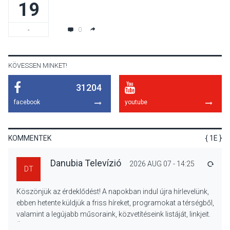
19
TERMÉSZETI KÖRNYEZET
2026 AUG 07
A napokban is nő a
0
-
talajközeli ózonmennyiség
KÖVESSEN MINKET!
31204
KULTÚRA
2026 AUG 06
facebook
youtube
Mi a pszichológia, és miért
van rá szükségünk? –
Beszélgetés a Kacsakő
KOMMENTEK
{ 1E }
Irodalmi Színpadon
Danubia Televízió
2026 AUG 07 - 14:25
VÁLA
DT
KULTÚRA
2026 AUG 06
Köszönjük az érdeklődést! A napokban indul újra hírlevelünk,
Különleges csillagles lesz
ebben hetente küldjük a friss híreket, programokat a térségből,
Tahitótfaluban a Bodor
valamint a legújabb műsoraink, közvetítéseink listáját, linkjeit.
Majorban
Üdvözlettel: a Danubia Televízió csapata