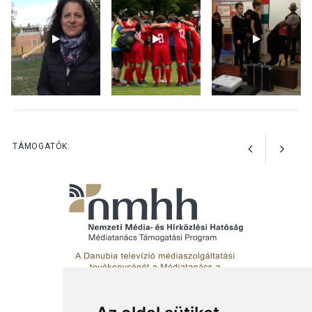
kínálnak a szabadtéri
előadások a Skanzenben
KÖZÉLET
2026 AUG 05
Szeptembertől emelkednek
a parkolási díjak
Szentendrén
TÁMOGATÓK: