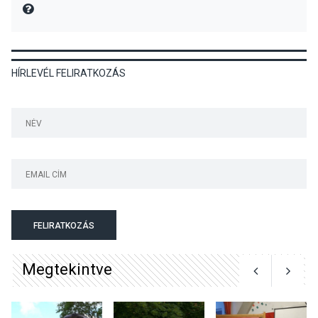
MIRE MONDTA
KULTÚRA
2026 AUG 06
HÍRLEVÉL FELIRATKOZÁS
Színek, közösség és
hagyomány – kiállítás
nyitotta meg az idei Irány
Surány Fesztivált
KULTÚRA
2026 AUG 05
Mordái folk-rock koncert
lesz a pilismaróti Duna-
parton
FELIRATKOZÁS
Megtekintve
KULTÚRA
2026 AUG 05
Különleges nyári élményt