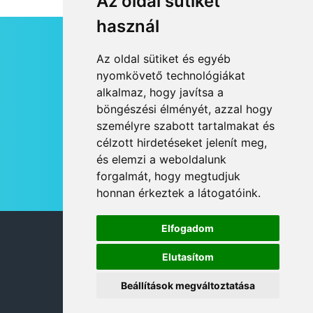
Az oldal sütiket
használ
HÍRLEVÉL
Az oldal sütiket és egyéb
RSS
nyomkövető technológiákat
alkalmaz, hogy javítsa a
JOGI NYILATKOZAT
böngészési élményét, azzal hogy
KAPCSOLAT
személyre szabott tartalmakat és
OLDALTÉRKÉP
célzott hirdetéseket jelenít meg,
IMPRESSZUM
és elemzi a weboldalunk
HÍR BEKÜLDÉSE
forgalmát, hogy megtudjuk
honnan érkeztek a látogatóink.
Elfogadom
© 2026 DANUBIA TV
Elutasítom
Beállítások megváltoztatása
DESIGN: NEOPLANE, WEB:
MOVAT