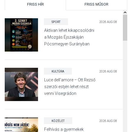
FRISS HÍR
FRISS MŰSOR
SPORT
2026 AUG 08
Aktívan lehet kikapcsolódni
a Mozgás Éjszakáján
Pócsmegyer-Surányban
KULTÚRA
2026 AUG 08
Luce dell’amore – Ott Rezső
szerzői estjén lehet részt
venni Visegrádon
KÖZÉLET
2026 AUG 08
Felhívás a gyermekek