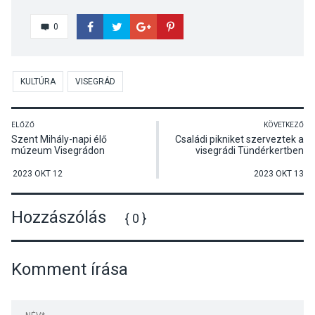
0
KULTÚRA
VISEGRÁD
ELŐZŐ
KÖVETKEZŐ
Szent Mihály-napi élő
Családi pikniket szerveztek a
múzeum Visegrádon
visegrádi Tündérkertben
2023 OKT 12
2023 OKT 13
Hozzászólás
{ 0 }
Komment írása