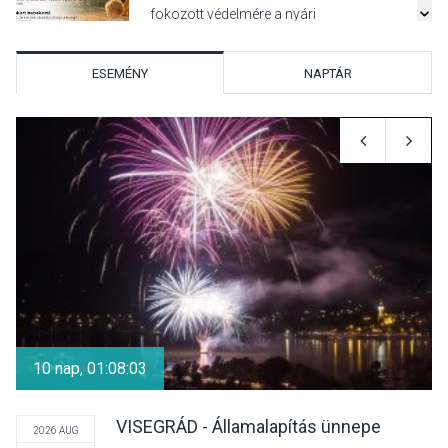
fokozott védelmére a nyári
hőségben
ESEMÉNY
NAPTÁR
KULTÚRA
2026 AUG 07
Reneszánsz dallamok
csendülnek fel a visegrádi
Királyi Palota
díszudvarában
KULTÚRA
2026 AUG 07
Dunavirág Ünnep Verőcén –
két nap a Duna élővilágának
10 nap, 01:08:03
jegyében
VISEGRÁD - Államalapítás ünnepe
2026 AUG