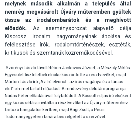
melynek második alkalmán a település által
nemrég megvásárolt Újváry műteremben gyűltek
össze az irodalombarátok és a meghívott
előadók.
Az eseménysorozat alapvető célja
Kisoroszi irodalmi hagyományainak ápolása és
felélesztése írók, irodalomtörténészek, esztéták,
kritikusok és szemtanúk közreműködésével.
Szörényi László távollétében Jankovics József, a Mészöly Miklós
Egyesület tiszteletbeli elnöke köszöntötte a résztvevőket, majd
Márton László író „Az író elvonul - az írás magánya és a társas
élet” címmel tartott előadást. A rendezvény délutáni programja
Nádas Péter előadásával folytatódott. A Kossuth-díjas író elsőként
egy közös sétára invitálta a résztvevőket az Újváry műteremhez
tartozó hangulatos kertben, majd Bagi Zsolt, a Pécsi
Tudományegyetem tanára beszélgetett a szerzővel.