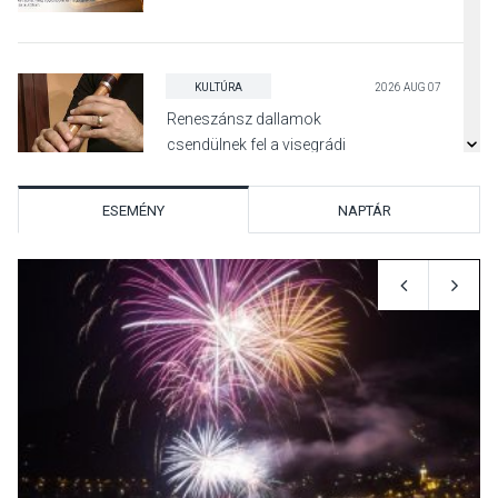
KULTÚRA
2026 AUG 07
Reneszánsz dallamok
csendülnek fel a visegrádi
Királyi Palota
díszudvarában
ESEMÉNY
NAPTÁR
KULTÚRA
2026 AUG 07
Dunavirág Ünnep Verőcén –
két nap a Duna élővilágának
jegyében
TERMÉSZETI KÖRNYEZET
2026 AUG 07
A napokban is nő a