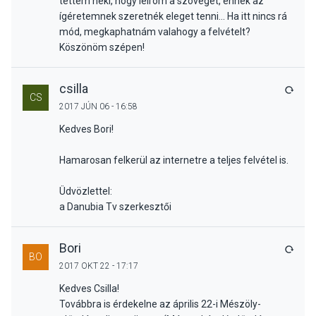
tettem neki, hogy leírom a szövegét, ennek az
ígéretemnek szeretnék eleget tenni... Ha itt nincs rá
mód, megkaphatnám valahogy a felvételt?
Köszönöm szépen!
csilla
VÁLA
CS
2017 JÚN 06 - 16:58
Kedves Bori!
Hamarosan felkerül az internetre a teljes felvétel is.
Üdvözlettel:
a Danubia Tv szerkesztői
Bori
VÁLA
BO
2017 OKT 22 - 17:17
Kedves Csilla!
Továbbra is érdekelne az április 22-i Mészöly-