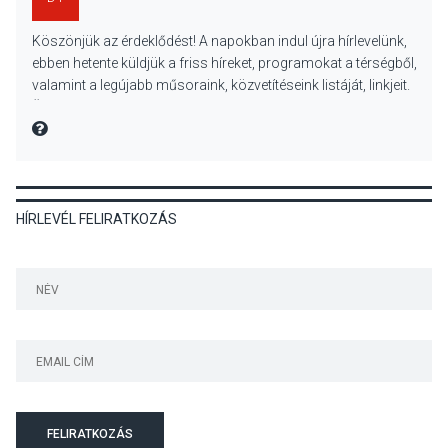
KULTÚRA
2026 AUG 06
Köszönjük az érdeklődést! A napokban indul újra hírlevelünk,
Színek, közösség és
ebben hetente küldjük a friss híreket, programokat a térségből,
hagyomány – kiállítás
valamint a legújabb műsoraink, közvetítéseink listáját, linkjeit.
nyitotta meg az idei Irány
Üdvözlettel: a Danubia Televízió csapata
Surány Fesztivált
MIRE MONDTA
KULTÚRA
2026 AUG 05
HÍRLEVÉL FELIRATKOZÁS
Mordái folk-rock koncert
lesz a pilismaróti Duna-
parton
KULTÚRA
2026 AUG 05
Különleges nyári élményt
kínálnak a szabadtéri
előadások a Skanzenben
FELIRATKOZÁS