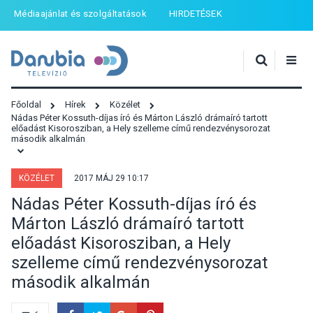
Médiaajánlat és szolgáltatások
HIRDETÉSEK
Főoldal
Hírek
Közélet
Nádas Péter Kossuth-díjas író és Márton László drámaíró tartott
előadást Kisorosziban, a Hely szelleme című rendezvénysorozat
második alkalmán
KÖZÉLET
2017 MÁJ 29 10:17
Nádas Péter Kossuth-díjas író és
Márton László drámaíró tartott
előadást Kisorosziban, a Hely
szelleme című rendezvénysorozat
második alkalmán