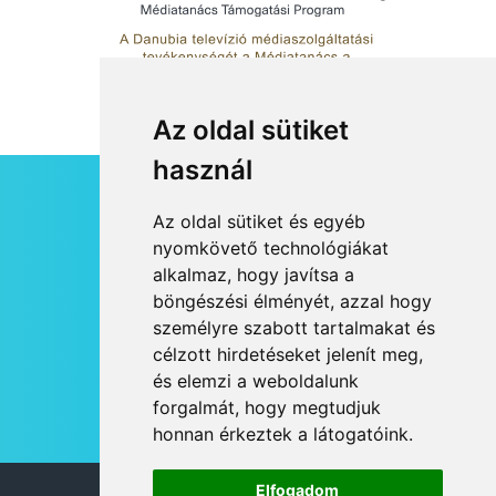
Az oldal sütiket
használ
HÍRLEVÉL
Az oldal sütiket és egyéb
RSS
nyomkövető technológiákat
alkalmaz, hogy javítsa a
JOGI NYILATKOZAT
böngészési élményét, azzal hogy
KAPCSOLAT
személyre szabott tartalmakat és
OLDALTÉRKÉP
célzott hirdetéseket jelenít meg,
IMPRESSZUM
és elemzi a weboldalunk
HÍR BEKÜLDÉSE
forgalmát, hogy megtudjuk
honnan érkeztek a látogatóink.
Elfogadom