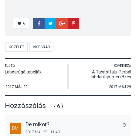
6
KÖZÉLET
VISEGRÁD
ELŐZŐ
KÖVETKEZŐ
Labdarúgó tabellák
A Tahitótfalu-Perbál
labdarúgó-mérkőzés
összefoglalója
2017 MÁJ 29
2017 MÁJ 29
Hozzászólás
{ 6 }
De mikor?
VÁLA
DM
2017 MÁJ 29 - 11:43