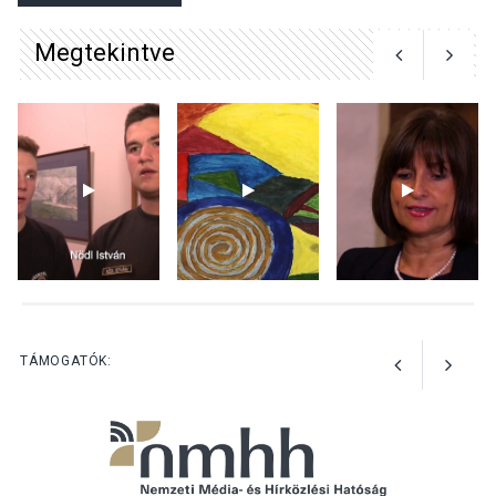
Megtekintve
KÖZÉLET
2026 AUG 05
Szeptembertől emelkednek
a parkolási díjak
Szentendrén
KÖZÉLET
2026 AUG 05
Nőtt a fontosabb nyári
gyümölcsök
termésmennyisége
TÁMOGATÓK: