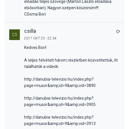
előadás teljes szövege (Márton László előadása
elsősorban). Nagyon szépen köszönöm!!!
CSoma Bori
csilla
VÁLA
CS
2017 OKT 25 - 22:34
Kedves Bori!
A teljes felvételt három részletben közvetítettük, itt
találhatók a videók:
http://danubia-televizio.hu/index.php?
page=musor&amp;id=9&amp;vid=3890
http://danubia-televizio.hu/index.php?
page=musor&amp;id=9&amp;vid=3905
http://danubia-televizio.hu/index.php?
page=musor&amp;id=9&amp;vid=3913