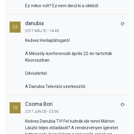
Ez mikor volt? Ez nem derül ki a cikkből.
danubia
VÁLA
DA
2017 MÁJ 31 - 14:40
Kedves Honlaplátogató!
A Mészöly-konferenciát április 22-én tartották
Kisorosziban.
Üdvözlettel:
A Danubia Televízió szerkesztői
Csoma Bori
VÁLA
CB
2017 JÚN 03 - 23:56
Kedves Danubia TV! Fel tudnák ide tenni Márton
László teljes előadását? A rendezvényen ígéretet