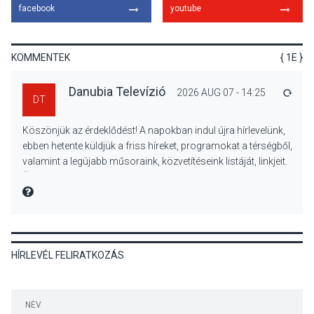
facebook
youtube
A napokban is nő a
talajközeli ózonmennyiség
KOMMENTEK
{ 1E }
Danubia Televízió
2026 AUG 07 - 14:25
VÁLA
DT
KULTÚRA
2026 AUG 06
Köszönjük az érdeklődést! A napokban indul újra hírlevelünk,
Mi a pszichológia, és miért
ebben hetente küldjük a friss híreket, programokat a térségből,
van rá szükségünk? –
valamint a legújabb műsoraink, közvetítéseink listáját, linkjeit.
Beszélgetés a Kacsakő
Üdvözlettel: a Danubia Televízió csapata
Irodalmi Színpadon
MIRE MONDTA
KULTÚRA
2026 AUG 06
HÍRLEVÉL FELIRATKOZÁS
Különleges csillagles lesz
Tahitótfaluban a Bodor
Majorban