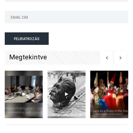
KULTÚRA
2026 AUG 06
Színek, közösség és
hagyomány – kiállítás
nyitotta meg az idei Irány
FELIRATKOZÁS
Surány Fesztivált
Megtekintve
KULTÚRA
2026 AUG 05
Mordái folk-rock koncert
lesz a pilismaróti Duna-
parton
KULTÚRA
2026 AUG 05
Különleges nyári élményt
kínálnak a szabadtéri