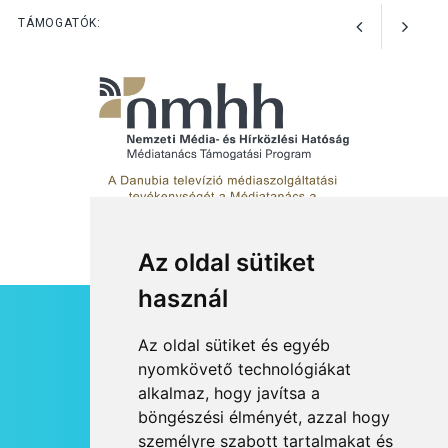
előadások a Skanzenben
TÁMOGATÓK:
Az oldal sütiket
használ
HÍRLEVÉL
Az oldal sütiket és egyéb
RSS
nyomkövető technológiákat
alkalmaz, hogy javítsa a
JOGI NYILATKOZAT
böngészési élményét, azzal hogy
KAPCSOLAT
személyre szabott tartalmakat és