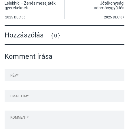
Lélekhíd – Zenés mesejáték
Jótékonysági
gyerekeknek
adománygyűjtés
Tahitótfaluban az Árvácska
állatmenhelynek
2025 DEC 06
2025 DEC 07
Hozzászólás
{ 0 }
Komment írása