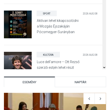
SPORT
2026 AUG 08
Aktívan lehet kikapcsolódni
a Mozgás Éjszakáján
Pócsmegyer-Surányban
KULTÚRA
2026 AUG 08
Luce dell’amore – Ott Rezső
szerzői estjén lehet részt
venni Visegrádon
ESEMÉNY
NAPTÁR
KÖZÉLET
2026 AUG 08
Felhívás a gyermekek
fokozott védelmére a nyári