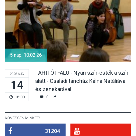
hőségben
KULTÚRA
2026 AUG 07
Reneszánsz dallamok
csendülnek fel a visegrádi
5 nap, 10:02:26
Királyi Palota
díszudvarában
TAHITÓTFALU - Nyári szín-esték a szín
2026 AUG
alatt - Családi táncház Kálna Natáliával
14
KULTÚRA
2026 AUG 07
és zenekarával
Dunavirág Ünnep Verőcén –
0
18:00
két nap a Duna élővilágának
jegyében
KÖVESSEN MINKET!
31204
TERMÉSZETI KÖRNYEZET
2026 AUG 07