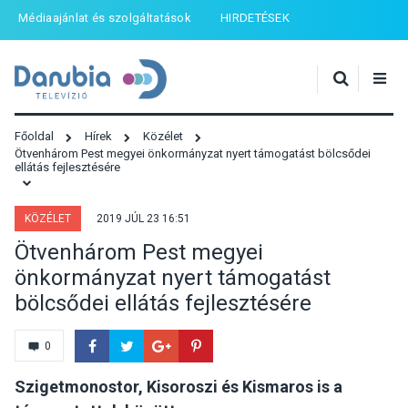
Médiaajánlat és szolgáltatások
HIRDETÉSEK
Főoldal
Hírek
Közélet
Ötvenhárom Pest megyei önkormányzat nyert támogatást bölcsődei
ellátás fejlesztésére
KÖZÉLET
2019 JÚL 23 16:51
Ötvenhárom Pest megyei
önkormányzat nyert támogatást
bölcsődei ellátás fejlesztésére
0
Szigetmonostor, Kisoroszi és Kismaros is a