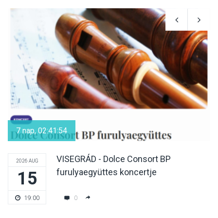
KULTÚRA
2026 AUG 07
Reneszánsz dallamok
csendülnek fel a visegrádi
Királyi Palota
díszudvarában
KULTÚRA
2026 AUG 07
Dunavirág Ünnep Verőcén –
két nap a Duna élővilágának
7 nap, 02:41:54
jegyében
VISEGRÁD - Dolce Consort BP
2026 AUG
furulyaegyüttes koncertje
15
TERMÉSZETI KÖRNYEZET
2026 AUG 07
A napokban is nő a
0
19:00
talajközeli ózonmennyiség