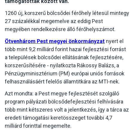
támogatottak között van.
1260 új, korszerű bölcsődei férőhely létesül mintegy
27 százalékkal megemelve az eddig Pest
megyében rendelkezésre álló férőhelyszámot.
Ötvenhárom Pest megyei önkormányzat
nyert el
több mint 9,2 milliárd forint hazai fejlesztési forrást
a települések bölcsődei ellátásának fejlesztésére,
korszerűsítésére - nyilatkozta Rákossy Balázs, a
Pénzügyminisztérium (PM) európai uniós források
felhasználásáért felelős államtitkára az MTI-nek.
Azt mondta: a Pest megye fejlesztését szolgáló
program pályázati bölcsődefejlesztési felhívására
több mint kétszeres volt a jelentkezés, így a tárca az
eredeti támogatási keretösszeget további 4,7
milliárd forinttal megemelte.