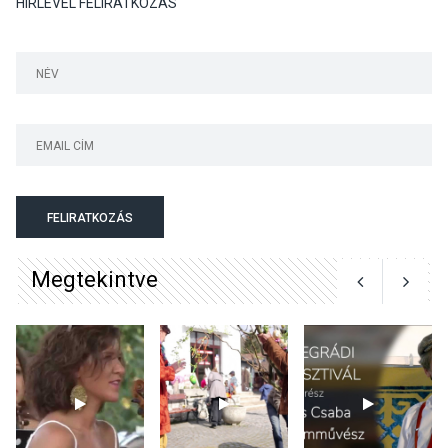
HÍRLEVÉL FELIRATKOZÁS
Színek, közösség és
hagyomány – kiállítás
nyitotta meg az idei Irány
Surány Fesztivált
KULTÚRA
2026 AUG 05
Mordái folk-rock koncert
lesz a pilismaróti Duna-
parton
FELIRATKOZÁS
Megtekintve
KULTÚRA
2026 AUG 05
Különleges nyári élményt
kínálnak a szabadtéri
előadások a Skanzenben