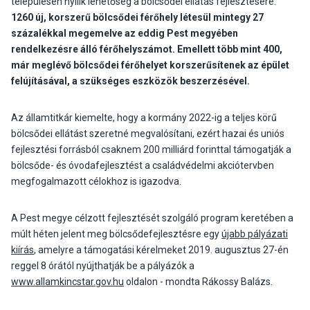
településen nyílik lehetőség a bölcsődei ellátás fejlesztésére:
1260 új, korszerű bölcsődei férőhely létesül mintegy 27
százalékkal megemelve az eddig Pest megyében
rendelkezésre álló férőhelyszámot. Emellett több mint 400,
már meglévő bölcsődei férőhelyet korszerűsítenek az épület
felújításával, a szükséges eszközök beszerzésével.
Az államtitkár kiemelte, hogy a kormány 2022-ig a teljes körű
bölcsődei ellátást szeretné megvalósítani, ezért hazai és uniós
fejlesztési forrásból csaknem 200 milliárd forinttal támogatják a
bölcsőde- és óvodafejlesztést a családvédelmi akciótervben
megfogalmazott célokhoz is igazodva.
A Pest megye célzott fejlesztését szolgáló program keretében a
múlt héten jelent meg bölcsődefejlesztésre egy
újabb pályázati
kiírás
, amelyre a támogatási kérelmeket 2019. augusztus 27-én
reggel 8 órától nyújthatják be a pályázók a
www.allamkincstar.gov.hu
oldalon - mondta Rákossy Balázs.