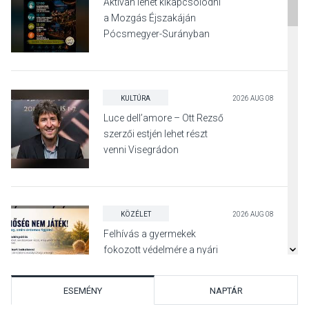
Aktívan lehet kikapcsolódni
a Mozgás Éjszakáján
Pócsmegyer-Surányban
KULTÚRA
2026 AUG 08
Luce dell’amore – Ott Rezső
szerzői estjén lehet részt
venni Visegrádon
KÖZÉLET
2026 AUG 08
Felhívás a gyermekek
fokozott védelmére a nyári
hőségben
ESEMÉNY
NAPTÁR