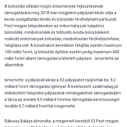
A bölcsődei ellátást nyújtó intézmények fejlesztésének
támogatására még 2018-ban megjelent pályázati kiírás célja a
kevés szolgáltatást kínáló és bölcsődei férőhelyhiánnyal küzdő
Pest megyei településeken az önkormányzati tulajdonú
bölcsődék, minibölcsődék és többcélú óvoda-bölcsődeként
működő intézmények bölcsődei, minibölcsődei férőhelybővítése,
felújítása volt. A konstrukció keretében felújítás esetén maximum
100 millió forint, új bölcsőde építése esetén pedig maximum 400
millió forint állami támogatásra lehetett pályázni - ismertette az
államtitkár.
Ismertette: a pályázati kiírásra 53 pályázatot nyújtottak be, 9,2
milliárd forint támogatási igénnyel. A beérkezett, szakmailag jól
előkészített települési pályázatok mindegyikének támogatásáért
a tárca az eredeti 4,5 milliárd forintos támogatási keretösszeget
további 4,7 milliárd forinttal megemelte.
Rákossy Balázs elmondta: a megemelt keretből 53 Pest megyei