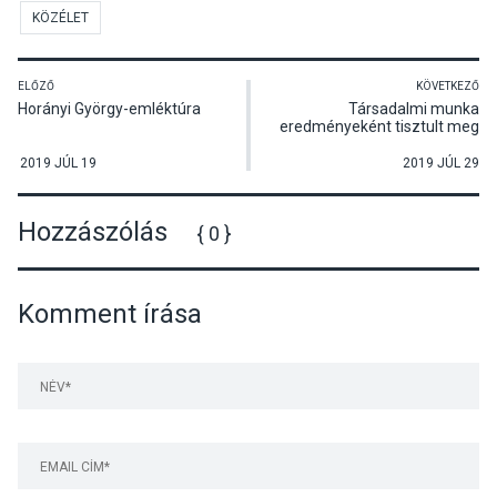
KÖZÉLET
ELŐZŐ
KÖVETKEZŐ
Horányi György-emléktúra
Társadalmi munka
eredményeként tisztult meg
a visegrádi Duna-parti sétány
egy szakasza
2019 JÚL 19
2019 JÚL 29
Hozzászólás
{ 0 }
Komment írása