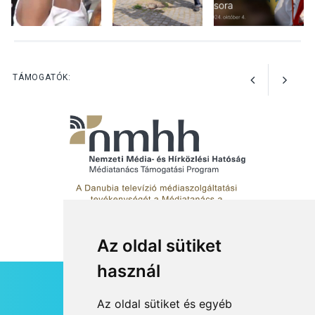
KÖZÉLET
2026 AUG 05
Szeptembertől emelkednek
a parkolási díjak
Szentendrén
TÁMOGATÓK:
Az oldal sütiket
használ
HÍRLEVÉL
Az oldal sütiket és egyéb