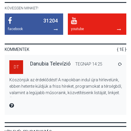
KÖVESSEN MINKET!
31204
KULTÚRA
2026 AUG 06
facebook
youtube
Mi a pszichológia, és miért
van rá szükségünk? –
Beszélgetés a Kacsakő
KOMMENTEK
{ 1E }
Irodalmi Színpadon
Danubia Televízió
TEGNAP 14:25
VÁLA
DT
KULTÚRA
2026 AUG 06
Köszönjük az érdeklődést! A napokban indul újra hírlevelünk,
Különleges csillagles lesz
ebben hetente küldjük a friss híreket, programokat a térségből,
Tahitótfaluban a Bodor
valamint a legújabb műsoraink, közvetítéseink listáját, linkjeit.
Majorban
Üdvözlettel: a Danubia Televízió csapata
MIRE MONDTA
KULTÚRA
2026 AUG 06