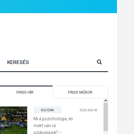
FRISS HÍR
FRISS MŰSOR
KULTÚRA
2026 AUG 06
Mi a pszichológia, és
miért van rá
szükségünk? –