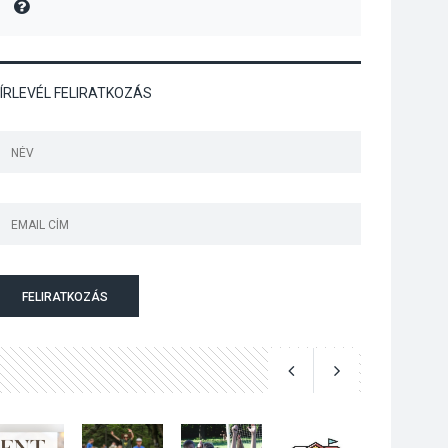
MIRE MONDTA
Megújulnak Szentendre
játszóterei
ÍRLEVÉL FELIRATKOZÁS
TERMÉSZETI KÖRNYEZET
2026 AUG 04
Kánikulában még
veszélyesebbek a
kullancsok
FELIRATKOZÁS
KULTÚRA
2026 AUG 03
Art Week: egy hét a
művészetek jegyében
Esztergomban