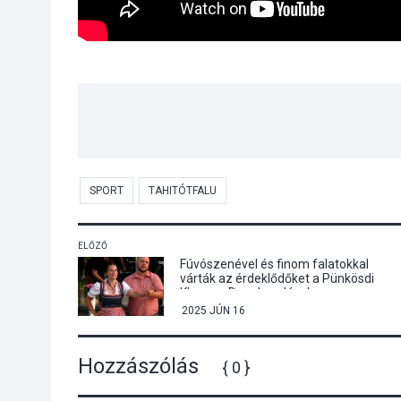
SPORT
TAHITÓTFALU
ELŐZŐ
Fúvószenével és finom falatokkal
várták az érdeklődőket a Pünkösdi
Klangon Dunabogdányban
2025 JÚN 16
Hozzászólás
{ 0 }