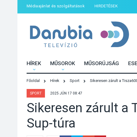
Médiaajánlat és szolgáltatások
HIRDETÉSEK
HÍREK
MŰSOROK
MŰSORÚJSÁG
ES
Főoldal
Hírek
Sport
Sikeresen zárult a Tisza60
SPORT
2025 JÚN 17 08:47
Sikeresen zárult a
Sup-túra