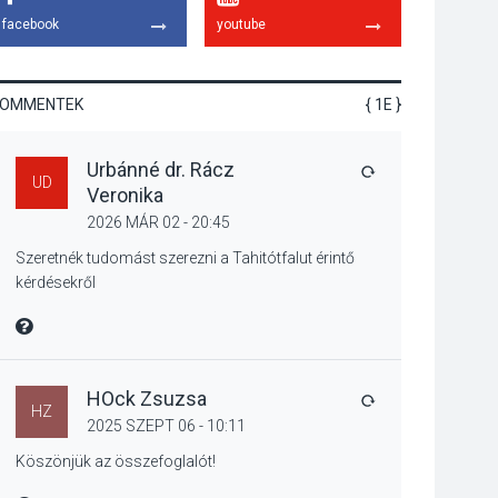
gyümölcsök
facebook
youtube
termésmennyisége
KOMMENTEK
{ 1E }
KULTÚRA
2026 AUG 04
Urbánné dr. Rácz
Bogdányban
VÁLASZ
UD
Veronika
programokkal teli
búcsúhétvége lesz
2026 MÁR 02 - 20:45
Szeretnék tudomást szerezni a Tahitótfalut érintő
kérdésekről
KÖZÉLET
2026 AUG 04
MIRE MONDTA
Jótékonysági
tanszergyűjtés lesz
Szigetmonostoron
HOck Zsuzsa
VÁLASZ
HZ
2025 SZEPT 06 - 10:11
Köszönjük az összefoglalót!
KÖZÉLET
2026 AUG 04