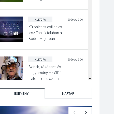
Beszélgetés a Kacsakő
Irodalmi Színpadon
KULTÚRA
2026 AUG 06
Különleges csillagles
lesz Tahitótfaluban a
Bodor Majorban
KULTÚRA
2026 AUG 06
Színek, közösség és
hagyomány – kiállítás
nyitotta meg az idei
Irány Surány Fesztivált
ESEMÉNY
NAPTÁR
KULTÚRA
2026 AUG 05
Mordái folk-rock
koncert lesz a