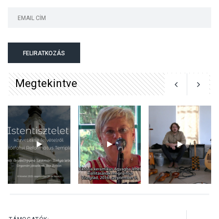
KULTÚRA
2026 AUG 05
Mordái folk-rock koncert
lesz a pilismaróti Duna-
parton
FELIRATKOZÁS
Megtekintve
KULTÚRA
2026 AUG 05
Különleges nyári élményt
kínálnak a szabadtéri
előadások a Skanzenben
KÖZÉLET
2026 AUG 05
Szeptembertől emelkednek
a parkolási díjak
Szentendrén