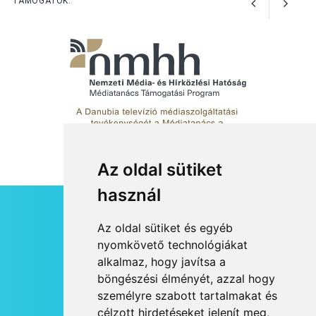
TÁMOGATÓK:
Az oldal sütiket
használ
HÍRLEVÉL
Az oldal sütiket és egyéb
RSS
nyomkövető technológiákat
alkalmaz, hogy javítsa a
JOGI NYILATKOZAT
böngészési élményét, azzal hogy
KAPCSOLAT
személyre szabott tartalmakat és
OLDALTÉRKÉP
célzott hirdetéseket jelenít meg,