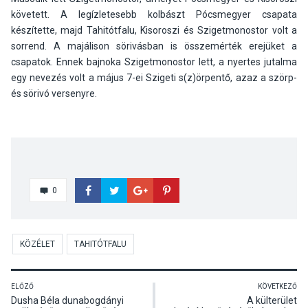
követett. A legízletesebb kolbászt Pócsmegyer csapata
készítette, majd Tahitótfalu, Kisoroszi és Szigetmonostor volt a
sorrend. A majálison sörivásban is összemérték erejüket a
csapatok. Ennek bajnoka Szigetmonostor lett, a nyertes jutalma
egy nevezés volt a május 7-ei Szigeti s(z)örpentő, azaz a szörp-
és sörivó versenyre.
0
KÖZÉLET
TAHITÓTFALU
ELŐZŐ
KÖVETKEZŐ
Dusha Béla dunabogdányi
A külterület