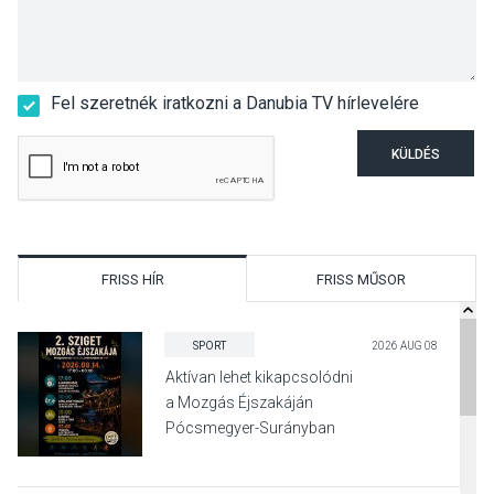
Fel szeretnék iratkozni a Danubia TV hírlevelére
KÜLDÉS
FRISS HÍR
FRISS MŰSOR
SPORT
2026 AUG 08
Aktívan lehet kikapcsolódni
a Mozgás Éjszakáján
Pócsmegyer-Surányban