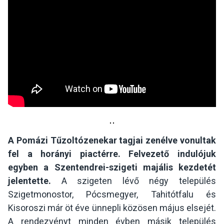
A Pomázi Tűzoltózenekar tagjai zenélve vonultak
fel a horányi piactérre. Felvezető indulójuk
egyben a Szentendrei-szigeti majális kezdetét
jelentette.
A szigeten lévő négy település
Szigetmonostor, Pócsmegyer, Tahitótfalu és
Kisoroszi már öt éve ünnepli közösen május elsejét.
A rendezvényt minden évben másik település