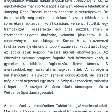
megoldaniuk. Például madárhangokat kellett beazonosítaniuk. Az
ugrókötelezés már sportosságot is igényelt, ebben a feladatban a
Jumping Rope Fitness csapata segítette a versenyzőket. De
összemérték még erejüket az önkormányzatok többek között
sörösrekesz építésben, kötélhúzásban, versenyt futottak egy
traffipaxszal, összeraktak egy óriás puzzlet, amely a
Szentendrei-szigetet ábrázolta, valamint íjászkodtak is. A
rendezvényre sokan kilátogattak. Kovács Attila, a szervező
faluház vezetője elmondta, több visszajelzést kapott arról, hogy
az eddigi egyik legjobb majálist sikerült lebonyolítaniuk. Az
érkezőket számos program fogadta. Volt kézműves vásár, a
gyerekeknek, többféle foglalkozás, illetve táncház. A
merészebbek egy mászófallal is megküzdhettek. A nap végén a
buli hangulatról a Funktion zenekar gondoskodott, de játszott
még a helyi népzenei együttes - a Szigeti veszedelem, valamint
fellépett a Zöldsziget Általános Iskola tánccsoportja és a
Welldance Sporttánc Egyesület.
A települések vetélkedésében Tahitótfalu győzedelmeskedett.
Második lett Szigetmonostor, amelyet Pócsmegyer és Kisoroszi