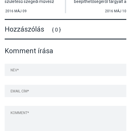
születésű szegedi művész
beépíthetőségéről tárgyalt a
fotóiból nyílt kiállítás
kisoroszi képviselő-testület
Dunabogdányban
2016 MÁJ 09
2016 MÁJ 10
Hozzászólás
{ 0 }
Komment írása