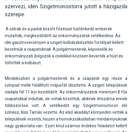
szervezi, idén Szigetmonostorra jutott a házigazda
szerepe.
A sátrak és a padok között főzéssel tüsténkedő emberek
mutatták, megkezdődött az önkormányzatok vetélkedése. Az
idei gasztroversenyen a szigeti kolbászkészítés fortélyait kellett
bevetniük a csapatoknak. A polgármesterek, képviselők és
önkormányzati dolgozók a civilekkel közösen keverték a húst és
töltötték a kolbászt.
Mindeközben a polgármesterek és a csapatok egy része a
színpad mellé felállított májusfát díszítette. A szigeti települések
viadala fél 11-kor kezdődött. Az önkormányzatok minimum 8 fős
csapatokkal indultak, de voltak közöttük, akiknek létszáma ennek
többszöröse volt. A vetélkedőt egy Szigetmonostoron élő
színész, Kiss Tamás vezette. Az első akadályt könnyedén vették a
települések vezetői, hiszen a homokzsákolásban mindannyiuknak
nagy gyakorlata van. Ezen kívül számos érdekes feladatot kellett