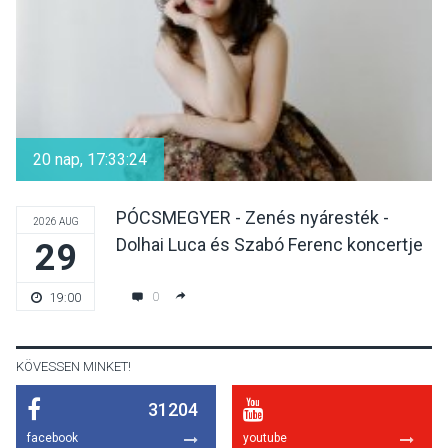
díszudvarában
KULTÚRA
2026 AUG 07
Dunavirág Ünnep Verőcén –
két nap a Duna élővilágának
20 nap, 17:33:23
jegyében
PÓCSMEGYER - Zenés nyáresték -
2026 AUG
Dolhai Luca és Szabó Ferenc koncertje
29
TERMÉSZETI KÖRNYEZET
2026 AUG 07
A napokban is nő a
0
19:00
talajközeli ózonmennyiség
KÖVESSEN MINKET!
31204
KULTÚRA
2026 AUG 06
facebook
youtube