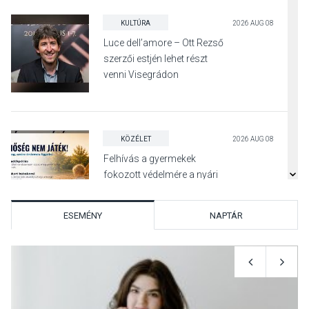
KULTÚRA
2026 AUG 08
Luce dell’amore – Ott Rezső
szerzői estjén lehet részt
venni Visegrádon
KÖZÉLET
2026 AUG 08
Felhívás a gyermekek
fokozott védelmére a nyári
hőségben
ESEMÉNY
NAPTÁR
KULTÚRA
2026 AUG 07
Reneszánsz dallamok
csendülnek fel a visegrádi
Királyi Palota