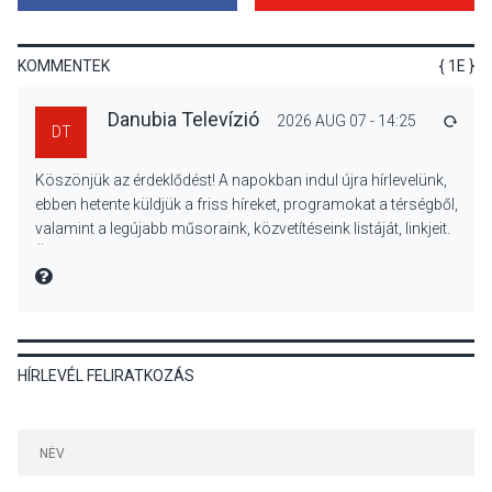
Mi a pszichológia, és miért
van rá szükségünk? –
Beszélgetés a Kacsakő
KOMMENTEK
{ 1E }
Irodalmi Színpadon
Danubia Televízió
2026 AUG 07 - 14:25
VÁLA
DT
KULTÚRA
2026 AUG 06
Köszönjük az érdeklődést! A napokban indul újra hírlevelünk,
Különleges csillagles lesz
ebben hetente küldjük a friss híreket, programokat a térségből,
Tahitótfaluban a Bodor
valamint a legújabb műsoraink, közvetítéseink listáját, linkjeit.
Majorban
Üdvözlettel: a Danubia Televízió csapata
MIRE MONDTA
KULTÚRA
2026 AUG 06
HÍRLEVÉL FELIRATKOZÁS
Színek, közösség és
hagyomány – kiállítás
nyitotta meg az idei Irány
Surány Fesztivált