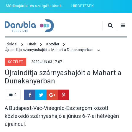
Médiaajánlat és szolgáltatások
HIRDETÉSEK
Főoldal
Hírek
Közélet
Újraindítja szárnyashajóit a Mahart a Dunakanyarban
KÖZÉLET
2020 JÚN 03 17:07
Újraindítja szárnyashajóit a Mahart a
Dunakanyarban
0
A Budapest-Vác-Visegrád-Esztergom között
közlekedő szárnyashajó a június 6-7-ei hétvégén
újraindul.