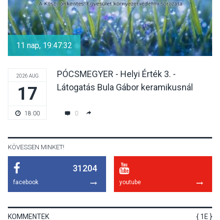
KULTÚRA
2026 AUG 04
Bogdányban programokkal
teli búcsúhétvége lesz
11 nap, 19:47:32
PÓCSMEGYER - Helyi Érték 3. -
2026 AUG
Látogatás Bula Gábor keramikusnál
17
KÖZÉLET
2026 AUG 04
Jótékonysági
0
18:00
tanszergyűjtés lesz
Szigetmonostoron
KÖVESSEN MINKET!
31204
KÖZÉLET
2026 AUG 04
facebook
youtube
Megújulnak Szentendre
játszóterei
KOMMENTEK
{ 1E }