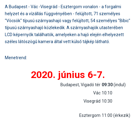
A Budapest - Vác -Visegrád - Esztergom vonalon - a forgalmi
helyzet és a vízállás függvényében - felújított, 71 személyes
"Vöcsök" típusú szárnyashajó vagy felújított, 54 személyes "Bíbic"
típusú szárnyashajó közlekedik. A szárnyashajók utasterében
LCD képernyők találhatók, amelyeken a hajó elején elhelyezett
széles látószögű kamera által vett külső tájkép látható.
Menetrend:
2020. június 6-7.
Budapest, Vigadó tér
09:30
(indul)
Vác
10:10
Visegrád
10:30
Esztergom
11:00 (érkezik)