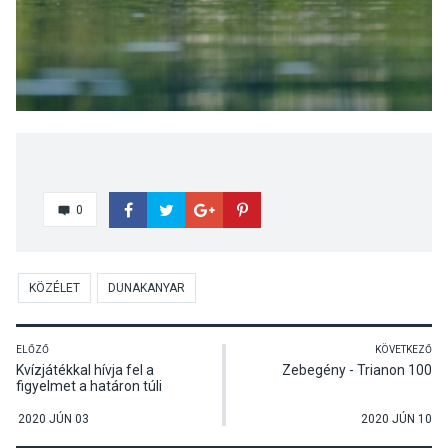
0
KÖZÉLET
DUNAKANYAR
ELŐZŐ
KÖVETKEZŐ
Kvízjátékkal hívja fel a
Zebegény - Trianon 100
figyelmet a határon túli
értékekre a visegrádi Mátyás
Király Művelődési Ház
2020 JÚN 03
2020 JÚN 10