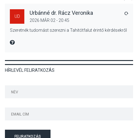
Urbánné dr. Rácz Veronika
VÁLA
UD
2026 MÁR 02 - 20:45
TERMÉSZETI KÖRNYEZET
2026 AUG 04
Szeretnék tudomást szerezni a Tahitótfalut érintő kérdésekről
Kánikulában még
veszélyesebbek a
MIRE MONDTA
kullancsok
HÍRLEVÉL FELIRATKOZÁS
KULTÚRA
2026 AUG 03
Art Week: egy hét a
művészetek jegyében
Esztergomban
KULTÚRA
2026 AUG 03
A kimondatlan üzenetek
FELIRATKOZÁS