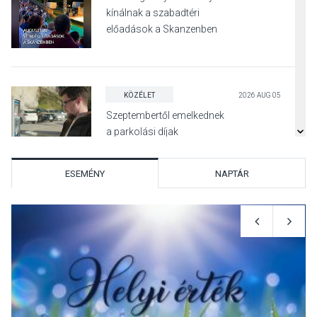
kínálnak a szabadtéri
előadások a Skanzenben
KÖZÉLET
2026 AUG 05
Szeptembertől emelkednek
a parkolási díjak
Szentendrén
ESEMÉNY
NAPTÁR
KÖZÉLET
2026 AUG 05
Nőtt a fontosabb nyári
gyümölcsök
termésmennyisége