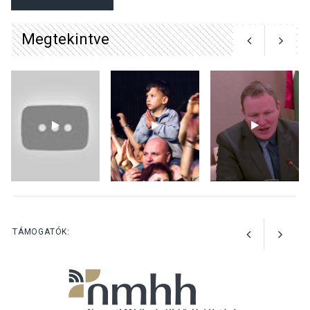
nyomában – Ingyenes
metakommunikációs
Megtekintve
foglalkozások Szentendrén
KULTÚRA
2026 AUG 03
Az Ön fotója is bekerülhet a
WMO 2027-es naptárába
TERMÉSZETI KÖRNYEZET
2026 AUG 03
Perseidák – amikor az
TÁMOGATÓK:
augusztusi égbolt
hullócsillagokkal ajándékoz
meg