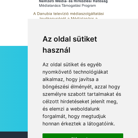
Az oldal sütiket
használ
HÍRLEVÉL
Az oldal sütiket és egyéb
RSS
nyomkövető technológiákat
alkalmaz, hogy javítsa a
JOGI NYILATKOZAT
böngészési élményét, azzal hogy
KAPCSOLAT
személyre szabott tartalmakat és
OLDALTÉRKÉP
célzott hirdetéseket jelenít meg,
IMPRESSZUM
és elemzi a weboldalunk
HÍR BEKÜLDÉSE
forgalmát, hogy megtudjuk
honnan érkeztek a látogatóink.