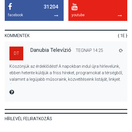
31204
KULTÚRA
2026 AUG 05
facebook
youtube
Mordái folk-rock koncert
lesz a pilismaróti Duna-
parton
KOMMENTEK
{ 1E }
Danubia Televízió
TEGNAP 14:25
VÁLA
DT
KULTÚRA
2026 AUG 05
Köszönjük az érdeklődést! A napokban indul újra hírlevelünk,
Különleges nyári élményt
ebben hetente küldjük a friss híreket, programokat a térségből,
kínálnak a szabadtéri
valamint a legújabb műsoraink, közvetítéseink listáját, linkjeit.
előadások a Skanzenben
Üdvözlettel: a Danubia Televízió csapata
MIRE MONDTA
KÖZÉLET
2026 AUG 05
HÍRLEVÉL FELIRATKOZÁS
Szeptembertől emelkednek
a parkolási díjak