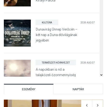
Királyi Palota
díszudvarában
KULTÚRA
2026 AUG 07
Dunavirág Ünnep Verőcén –
két nap a Duna élővilágának
jegyében
TERMÉSZETI KÖRNYEZET
2026 AUG 07
A napokban is nő a
talajközeli ózonmennyiség
ESEMÉNY
NAPTÁR
KULTÚRA
2026 AUG 06