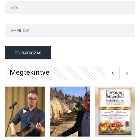
Szentendrén
KÖZÉLET
2026 AUG 05
Nőtt a fontosabb nyári
gyümölcsök
termésmennyisége
FELIRATKOZÁS
Megtekintve
KULTÚRA
2026 AUG 04
Bogdányban programokkal
teli búcsúhétvége lesz
KÖZÉLET
2026 AUG 04