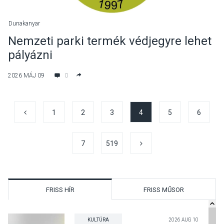
Dunakanyar
Nemzeti parki termék védjegyre lehet
pályázni
2026 MÁJ 09
0
1
2
3
4
5
6
7
519
FRISS HÍR
FRISS MŰSOR
KULTÚRA
2026 AUG 10