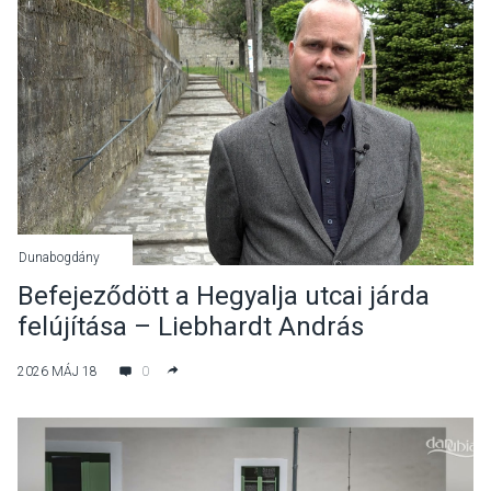
Dunabogdány
Befejeződött a Hegyalja utcai járda
felújítása – Liebhardt András
polgármester tájékoztatója
2026 MÁJ 18
0