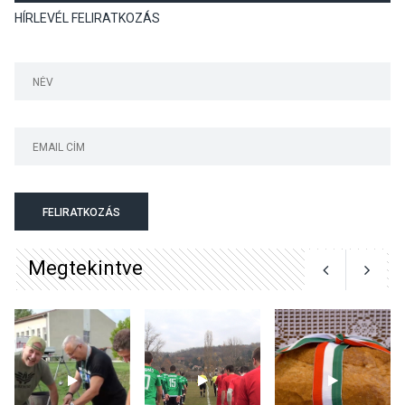
HÍRLEVÉL FELIRATKOZÁS
Luce dell’amore – Ott Rezső
szerzői estjén lehet részt
venni Visegrádon
KÖZÉLET
2026 AUG 08
Felhívás a gyermekek
fokozott védelmére a nyári
hőségben
FELIRATKOZÁS
Megtekintve
KULTÚRA
2026 AUG 07
Reneszánsz dallamok
csendülnek fel a visegrádi
Királyi Palota
díszudvarában