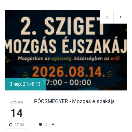
KULTÚRA
2026 AUG 10
Már várják a jelentkezőket a
szüreti főzőversenyre
Pócsmegyer-Surányban
KULTÚRA
2026 AUG 09
Barokk udvarlás – Régizenei
koncertsorozatot lehet
3 nap, 21:48:12
hallgatni Szentendrén
PÓCSMEGYER - Mozgás éjszakája
2026 AUG
14
KULTÚRA
2026 AUG 09
Programokkal ünneplik a
0
17:00
szoptatás világnapját