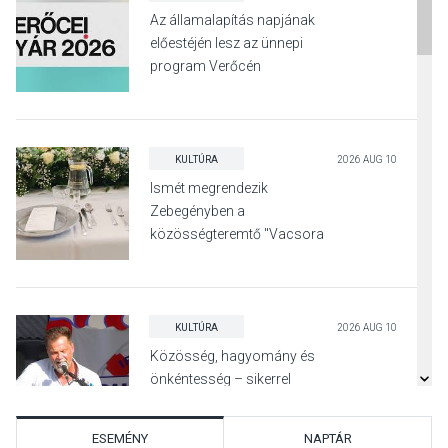
Az államalapítás napjának
előestéjén lesz az ünnepi
program Verőcén
KULTÚRA
2026 AUG 10
Ismét megrendezik
Zebegényben a
közösségteremtő "Vacsora
fehérben" programot
KULTÚRA
2026 AUG 10
Közösség, hagyomány és
önkéntesség – sikerrel
zárult az idei Irány Surány
ESEMÉNY
NAPTÁR