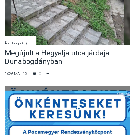
Dunabogdány
Megújult a Hegyalja utca járdája
Dunabogdányban
2026 MÁJ 13
0