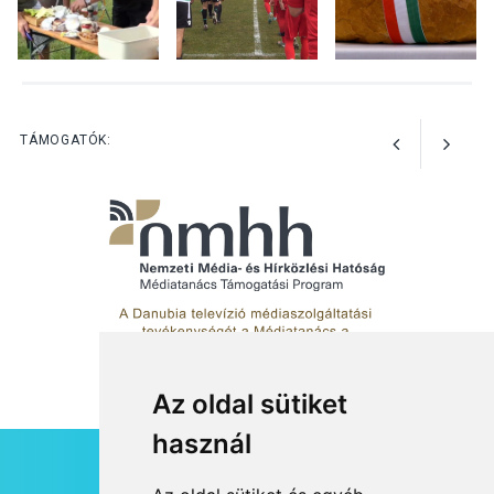
KULTÚRA
2026 AUG 07
Dunavirág Ünnep Verőcén –
két nap a Duna élővilágának
jegyében
TÁMOGATÓK:
Az oldal sütiket
használ
HÍRLEVÉL