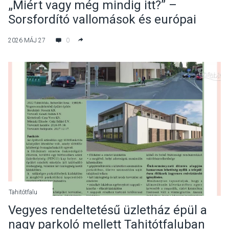
„Miért vagy még mindig itt?” –
Sorsfordító vallomások és európai
jövőkép a soproni konferencián
2026 MÁJ 27
0
Tahitótfalu
Vegyes rendeltetésű üzletház épül a
nagy parkoló mellett Tahitótfaluban