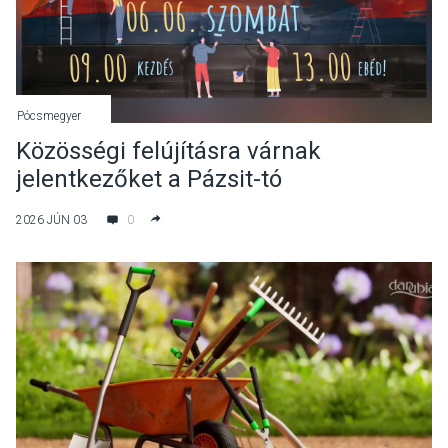
Pócsmegyer
Közösségi felújításra várnak
jelentkezőket a Pázsit-tó
szabadstradjához
2026 JÚN 03
0