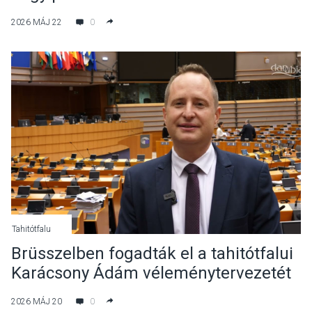
2026 MÁJ 22
0
Tahitótfalu
Brüsszelben fogadták el a tahitótfalui
Karácsony Ádám véleménytervezetét
2026 MÁJ 20
0