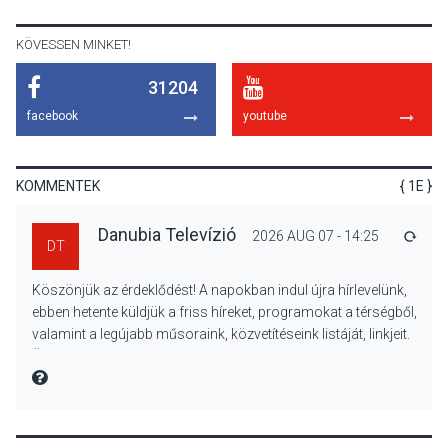
Pomázon
KÖVESSEN MINKET!
31204
TERMÉSZETI KÖRNYEZET
2026 AUG 09
facebook
youtube
Hamarosan lehet
regisztrálni az Iskolában az
erdő programra
KOMMENTEK
{ 1E }
Danubia Televízió
2026 AUG 07 - 14:25
VÁLA
DT
SPORT
2026 AUG 08
Köszönjük az érdeklődést! A napokban indul újra hírlevelünk,
Aktívan lehet kikapcsolódni
ebben hetente küldjük a friss híreket, programokat a térségből,
a Mozgás Éjszakáján
valamint a legújabb műsoraink, közvetítéseink listáját, linkjeit.
Pócsmegyer-Surányban
Üdvözlettel: a Danubia Televízió csapata
MIRE MONDTA
KULTÚRA
2026 AUG 08