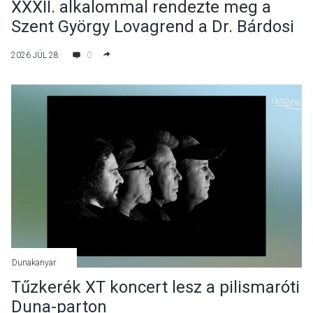
XXXII. alkalommal rendezte meg a
Szent György Lovagrend a Dr. Bárdosi
István Nyári Egyetemet
2026 JÚL 28
0
Dunakanyar
Tűzkerék XT koncert lesz a pilismaróti
Duna-parton