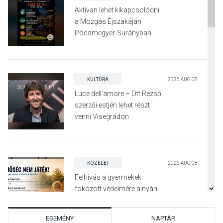
Aktívan lehet kikapcsolódni
a Mozgás Éjszakáján
Pócsmegyer-Surányban
KULTÚRA
2026 AUG 08
Luce dell’amore – Ott Rezső
szerzői estjén lehet részt
venni Visegrádon
KÖZÉLET
2026 AUG 08
Felhívás a gyermekek
fokozott védelmére a nyári
hőségben
ESEMÉNY
NAPTÁR