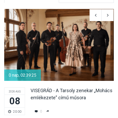
KULTÚRA
2026 AUG 07
Reneszánsz dallamok
csendülnek fel a visegrádi
Királyi Palota
díszudvarában
KULTÚRA
2026 AUG 07
Dunavirág Ünnep Verőcén –
két nap a Duna élővilágának
0 nap, 02:39:24
jegyében
VISEGRÁD - A Tarsoly zenekar „Mohács
2026 AUG
emlékezete” című műsora
08
TERMÉSZETI KÖRNYEZET
2026 AUG 07
A napokban is nő a
0
20:00
talajközeli ózonmennyiség