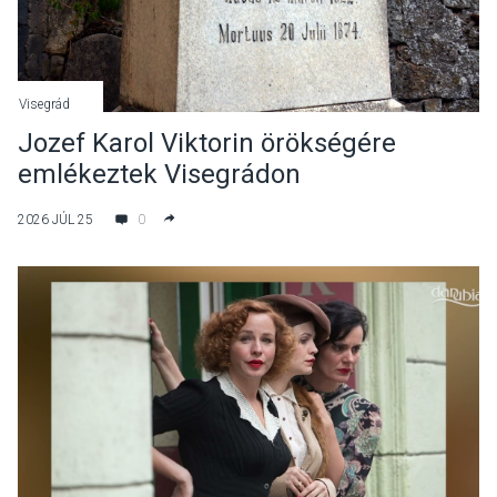
Visegrád
Jozef Karol Viktorin örökségére
emlékeztek Visegrádon
2026 JÚL 25
0