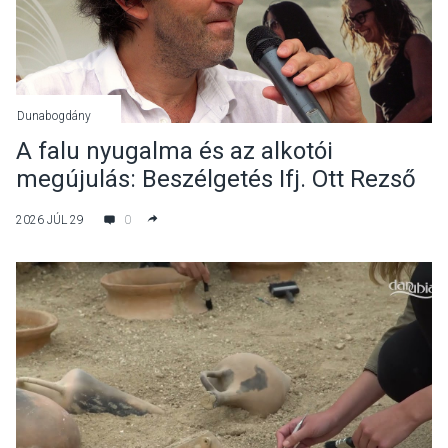
Dunabogdány
A falu nyugalma és az alkotói
megújulás: Beszélgetés Ifj. Ott Rezső
zeneszerzővel
2026 JÚL 29
0