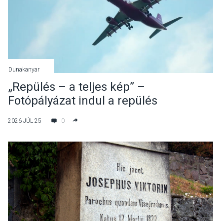
Dunakanyar
„Repülés – a teljes kép” –
Fotópályázat indul a repülés
környezeti hatásairól
2026 JÚL 25
0