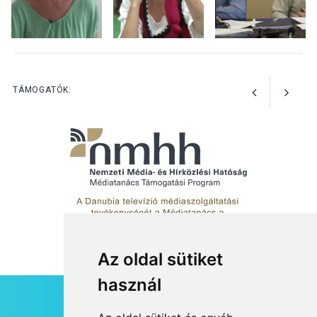
KÖZÉLET
2026 AUG 05
Szeptembertől emelkednek
a parkolási díjak
Szentendrén
TÁMOGATÓK:
Az oldal sütiket
használ
HÍRLEVÉL