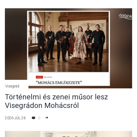
Visegrád
Történelmi és zenei műsor lesz
Visegrádon Mohácsról
2026 JÚL 26
0