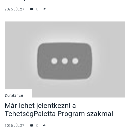
2026 JÚL 27
0
Dunakanyar
Már lehet jelentkezni a
TehetségPaletta Program szakmai
táboraira
2026 JÚL 27
0