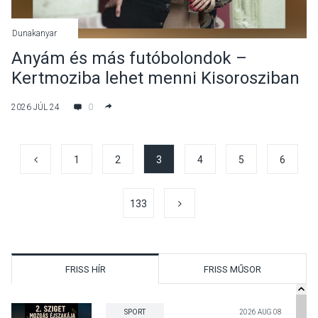
Dunakanyar
Anyám és más futóbolondok –
Kertmoziba lehet menni Kisorosziban
2026 JÚL 24
0
1
2
3
4
5
6
133
FRISS HÍR
FRISS MŰSOR
SPORT
2026 AUG 08