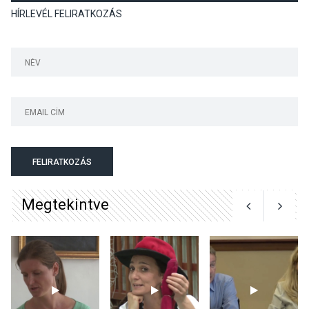
HÍRLEVÉL FELIRATKOZÁS
Színek, közösség és
hagyomány – kiállítás
nyitotta meg az idei Irány
Surány Fesztivált
KULTÚRA
2026 AUG 05
Mordái folk-rock koncert
lesz a pilismaróti Duna-
parton
FELIRATKOZÁS
Megtekintve
KULTÚRA
2026 AUG 05
Különleges nyári élményt
kínálnak a szabadtéri
előadások a Skanzenben