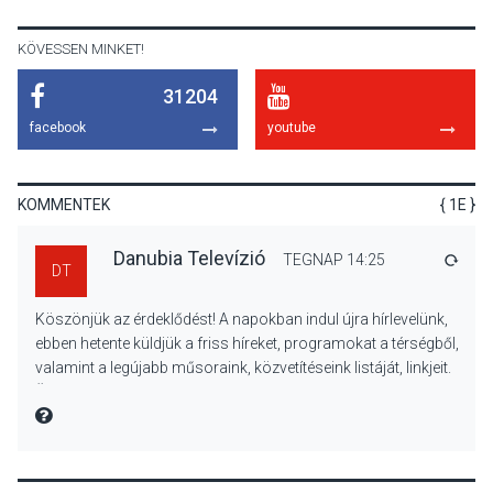
KÖVESSEN MINKET!
31204
KULTÚRA
2026 AUG 06
facebook
youtube
Mi a pszichológia, és miért
van rá szükségünk? –
Beszélgetés a Kacsakő
KOMMENTEK
{ 1E }
Irodalmi Színpadon
Danubia Televízió
TEGNAP 14:25
VÁLA
DT
KULTÚRA
2026 AUG 06
Köszönjük az érdeklődést! A napokban indul újra hírlevelünk,
Különleges csillagles lesz
ebben hetente küldjük a friss híreket, programokat a térségből,
Tahitótfaluban a Bodor
valamint a legújabb műsoraink, közvetítéseink listáját, linkjeit.
Majorban
Üdvözlettel: a Danubia Televízió csapata
MIRE MONDTA
KULTÚRA
2026 AUG 06