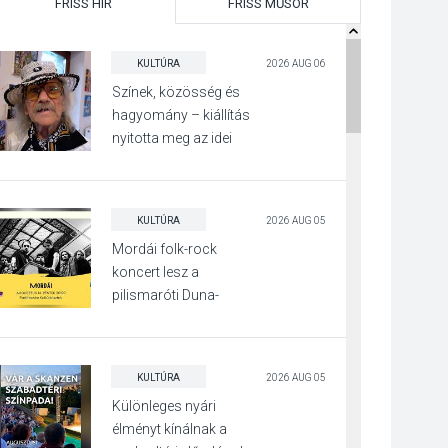
FRISS HÍR
FRISS MŰSOR
KULTÚRA
2026 AUG 06
Színek, közösség és
hagyomány – kiállítás
nyitotta meg az idei
Irány Surány Fesztivált
KULTÚRA
2026 AUG 05
Mordái folk-rock
koncert lesz a
pilismaróti Duna-
parton
KULTÚRA
2026 AUG 05
Különleges nyári
élményt kínálnak a