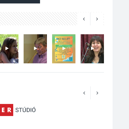
Az Ön fotója is
bekerülhet a WMO
2027-es naptárába