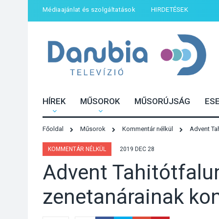
Médiaajánlat és szolgáltatások
HIRDETÉSEK
HÍREK
MŰSOROK
MŰSORÚJSÁG
ES
Főoldal
Műsorok
Kommentár nélkül
Advent Tah
KOMMENTÁR NÉLKÜL
2019 DEC 28
Advent Tahitótfalun
zenetanárainak kon