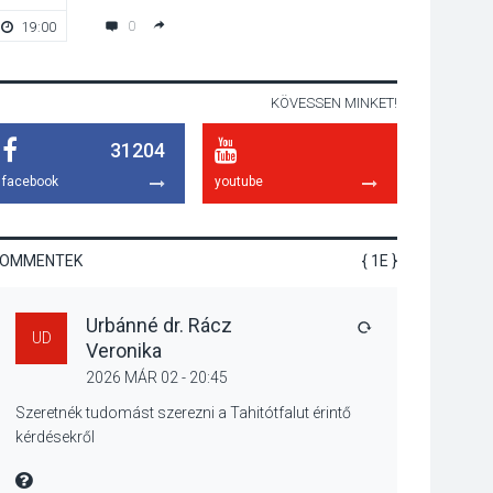
programokkal teli
0
19:00
20:00
búcsúhétvége lesz
KÖVESSEN MINKET!
KÖZÉLET
2026 AUG 04
31204
Jótékonysági
tanszergyűjtés lesz
facebook
youtube
Szigetmonostoron
KOMMENTEK
{ 1E }
KÖZÉLET
2026 AUG 04
Urbánné dr. Rácz
Megújulnak Szentendre
VÁLASZ
UD
Veronika
játszóterei
2026 MÁR 02 - 20:45
Szeretnék tudomást szerezni a Tahitótfalut érintő
kérdésekről
TERMÉSZETI KÖRNYEZET
MIRE MONDTA
2026 AUG 04