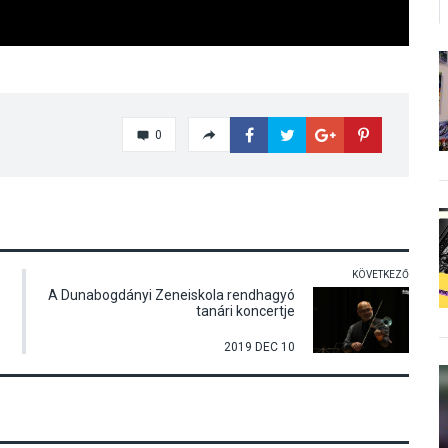
0
KÖVETKEZŐ
A Dunabogdányi Zeneiskola rendhagyó
tanári koncertje
2019 DEC 10