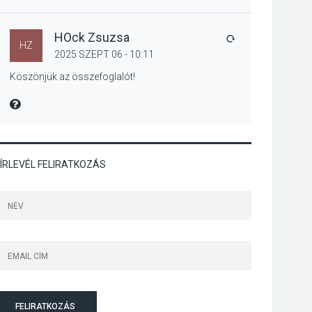
Kánikulában még
veszélyesebbek a
kullancsok
HOck Zsuzsa
VÁLASZ
HZ
2025 SZEPT 06 - 10:11
Köszönjük az összefoglalót!
KULTÚRA
2026 AUG 03
MIRE MONDTA
Art Week: egy hét a
művészetek jegyében
Esztergomban
ÍRLEVÉL FELIRATKOZÁS
KULTÚRA
2026 AUG 03
A kimondatlan
üzenetek nyomában –
Ingyenes
metakommunikációs
foglalkozások
Szentendrén
FELIRATKOZÁS
KULTÚRA
2026 AUG 03