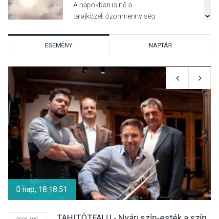
A napokban is nő a
talajközeli ózonmennyiség
ESEMÉNY
NAPTÁR
KULTÚRA
2026 AUG 06
Mi a pszichológia, és miért
van rá szükségünk? –
Beszélgetés a Kacsakő
Irodalmi Színpadon
KULTÚRA
2026 AUG 06
Különleges csillagles lesz
Tahitótfaluban a Bodor
0 nap, 18:18:50
Majorban
TAHITÓTFALU - Nyári szín-esték a szín