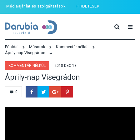
Médiaajánlat és szolgáltatások
HIRDETÉSEK
Főoldal
Műsorok
Kommentár nélkül
Áprily-nap Visegrádon
KOMMENTÁR NÉLKÜL
2018 DEC 18
Áprily-nap Visegrádon
0