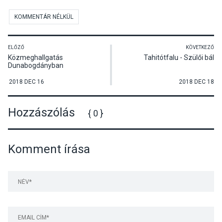
KOMMENTÁR NÉLKÜL
ELŐZŐ
KÖVETKEZŐ
Közmeghallgatás
Tahitótfalu - Szülői bál
Dunabogdányban
2018 DEC 16
2018 DEC 18
Hozzászólás
{ 0 }
Komment írása