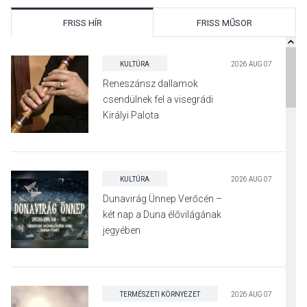
FRISS HÍR
FRISS MŰSOR
KULTÚRA
2026 AUG 07
Reneszánsz dallamok
csendülnek fel a visegrádi
Királyi Palota
díszudvarában
KULTÚRA
2026 AUG 07
Dunavirág Ünnep Verőcén –
két nap a Duna élővilágának
jegyében
TERMÉSZETI KÖRNYEZET
2026 AUG 07