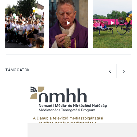
Bogdányban programokkal
teli búcsúhétvége lesz
KÖZÉLET
2026 AUG 04
Jótékonysági
tanszergyűjtés lesz
Szigetmonostoron
TÁMOGATÓK: