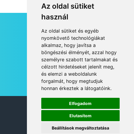
Az oldal sütiket
használ
HÍRLEVÉL
Az oldal sütiket és egyéb
RSS
nyomkövető technológiákat
alkalmaz, hogy javítsa a
JOGI NYILATKOZAT
böngészési élményét, azzal hogy
KAPCSOLAT
személyre szabott tartalmakat és
OLDALTÉRKÉP
célzott hirdetéseket jelenít meg,
IMPRESSZUM
és elemzi a weboldalunk
HÍR BEKÜLDÉSE
forgalmát, hogy megtudjuk
honnan érkeztek a látogatóink.
Elfogadom
© 2026 DANUBIA TV
Elutasítom
Beállítások megváltoztatása
DESIGN: NEOPLANE, WEB:
MOVAT