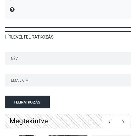
előadások a Skanzenben
Üdvözlettel: a Danubia Televízió csapata
MIRE MONDTA
KÖZÉLET
2026 AUG 05
HÍRLEVÉL FELIRATKOZÁS
Szeptembertől emelkednek
a parkolási díjak
Szentendrén
KÖZÉLET
2026 AUG 05
Nőtt a fontosabb nyári
gyümölcsök
termésmennyisége
FELIRATKOZÁS
Megtekintve
KULTÚRA
2026 AUG 04