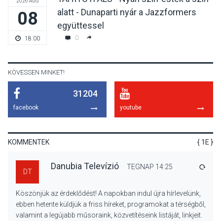
2026 AUG
alatt - Dunaparti nyár a Jazzformers
08
KULTÚRA
2026 AUG 06
együttessel
Színek, közösség és
0
18:00
hagyomány – kiállítás
nyitotta meg az idei Irány
Surány Fesztivált
KÖVESSEN MINKET!
31204
KULTÚRA
2026 AUG 05
facebook
youtube
Mordái folk-rock koncert
lesz a pilismaróti Duna-
parton
KOMMENTEK
{ 1E }
Danubia Televízió
TEGNAP 14:25
VÁLA
DT
KULTÚRA
2026 AUG 05
Köszönjük az érdeklődést! A napokban indul újra hírlevelünk,
Különleges nyári élményt
ebben hetente küldjük a friss híreket, programokat a térségből,
kínálnak a szabadtéri
valamint a legújabb műsoraink, közvetítéseink listáját, linkjeit.