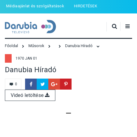
Médiaajánlat és szolgáltatások
HIRDETÉSEK
Főoldal
Műsorok
Danubia Híradó
1970 JAN 01
Danubia Híradó
0
Videó letöltése