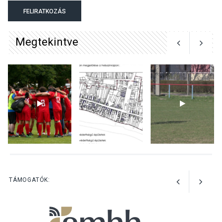
Majorban
FELIRATKOZÁS
Megtekintve
KULTÚRA
2026 AUG 06
Színek, közösség és
hagyomány – kiállítás
nyitotta meg az idei Irány
Surány Fesztivált
KULTÚRA
2026 AUG 05
Mordái folk-rock koncert
lesz a pilismaróti Duna-
parton
TÁMOGATÓK: