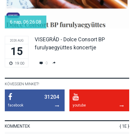
KÖZÉLET
2026 AUG 08
Felhívás a gyermekek
fokozott védelmére a nyári
6 nap, 06:26:07
hőségben
VISEGRÁD - Dolce Consort BP
2026 AUG
furulyaegyüttes koncertje
15
KULTÚRA
2026 AUG 07
Reneszánsz dallamok
0
19:00
csendülnek fel a visegrádi
Királyi Palota
díszudvarában
KÖVESSEN MINKET!
31204
KULTÚRA
2026 AUG 07
facebook
youtube
Dunavirág Ünnep Verőcén –
két nap a Duna élővilágának
jegyében
KOMMENTEK
{ 1E }