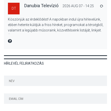
Danubia Televízió
2026 AUG 07 - 14:25
VÁLA
DT
TERMÉSZETI KÖRNYEZET
2026 AUG 07
Köszönjük az érdeklődést! A napokban indul újra hírlevelünk,
A napokban is nő a
ebben hetente küldjük a friss híreket, programokat a térségből,
talajközeli ózonmennyiség
valamint a legújabb műsoraink, közvetítéseink listáját, linkjeit.
Üdvözlettel: a Danubia Televízió csapata
MIRE MONDTA
KULTÚRA
2026 AUG 06
HÍRLEVÉL FELIRATKOZÁS
Mi a pszichológia, és miért
van rá szükségünk? –
Beszélgetés a Kacsakő
Irodalmi Színpadon
KULTÚRA
2026 AUG 06
Különleges csillagles lesz
Tahitótfaluban a Bodor