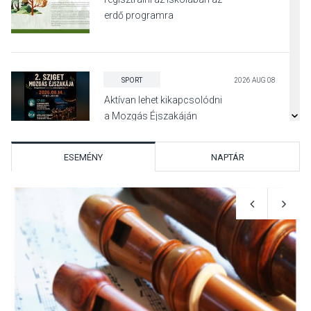
erdő programra
SPORT
2026 AUG 08
Aktívan lehet kikapcsolódni
a Mozgás Éjszakáján
Pócsmegyer-Surányban
ESEMÉNY
NAPTÁR
KULTÚRA
2026 AUG 08
Luce dell’amore – Ott Rezső
szerzői estjén lehet részt
venni Visegrádon