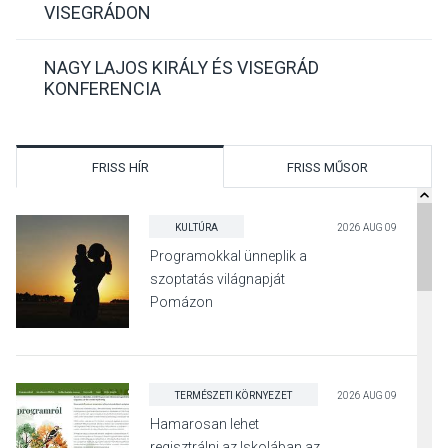
VISEGRÁDON
NAGY LAJOS KIRÁLY ÉS VISEGRÁD
KONFERENCIA
FRISS HÍR
FRISS MŰSOR
KULTÚRA
2026 AUG 09
Programokkal ünneplik a
szoptatás világnapját
Pomázon
TERMÉSZETI KÖRNYEZET
2026 AUG 09
Hamarosan lehet
regisztrálni az Iskolában az