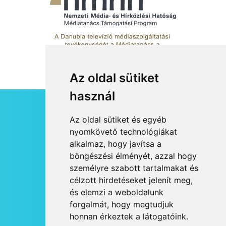
Az oldal sütiket
használ
HÍRLEVÉL
Az oldal sütiket és egyéb
RSS
nyomkövető technológiákat
alkalmaz, hogy javítsa a
JOGI NYILATKOZAT
böngészési élményét, azzal hogy
KAPCSOLAT
személyre szabott tartalmakat és
OLDALTÉRKÉP
célzott hirdetéseket jelenít meg,
IMPRESSZUM
és elemzi a weboldalunk
HÍR BEKÜLDÉSE
forgalmát, hogy megtudjuk
honnan érkeztek a látogatóink.