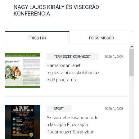
NAGY LAJOS KIRÁLY ÉS VISEGRÁD
KONFERENCIA
FRISS HÍR
FRISS MŰSOR
TERMÉSZETI KÖRNYEZET
2026 AUG 09
Hamarosan lehet
regisztrálni az Iskolában az
erdő programra
SPORT
2026 AUG 08
Aktívan lehet kikapcsolódni
a Mozgás Éjszakáján
Pócsmegyer-Surányban