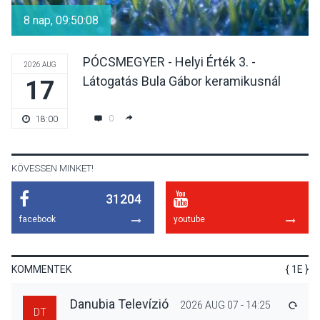
csendülnek fel a visegrádi
8 nap, 09:50:07
Királyi Palota
díszudvarában
PÓCSMEGYER - Helyi Érték 3. -
2026 AUG
Látogatás Bula Gábor keramikusnál
17
KULTÚRA
2026 AUG 07
Dunavirág Ünnep Verőcén –
0
18:00
két nap a Duna élővilágának
jegyében
KÖVESSEN MINKET!
31204
TERMÉSZETI KÖRNYEZET
2026 AUG 07
facebook
youtube
A napokban is nő a
talajközeli ózonmennyiség
KOMMENTEK
{ 1E }
Danubia Televízió
2026 AUG 07 - 14:25
VÁLA
DT