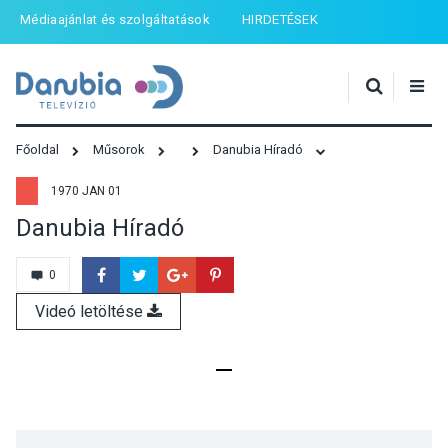
Médiaajánlat és szolgáltatások
HIRDETÉSEK
Főoldal
Műsorok
Danubia Híradó
1970 JAN 01
Danubia Híradó
0
Videó letöltése