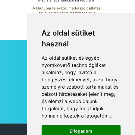
Az oldal sütiket
használ
HÍRLEVÉL
Az oldal sütiket és egyéb
RSS
nyomkövető technológiákat
alkalmaz, hogy javítsa a
JOGI NYILATKOZAT
böngészési élményét, azzal hogy
KAPCSOLAT
személyre szabott tartalmakat és
OLDALTÉRKÉP
célzott hirdetéseket jelenít meg,
IMPRESSZUM
és elemzi a weboldalunk
HÍR BEKÜLDÉSE
forgalmát, hogy megtudjuk
honnan érkeztek a látogatóink.
Elfogadom