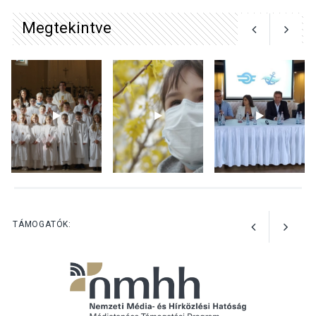
Surány Fesztivált
Megtekintve
KULTÚRA
2026 AUG 05
Mordái folk-rock koncert
lesz a pilismaróti Duna-
parton
KULTÚRA
2026 AUG 05
Különleges nyári élményt
kínálnak a szabadtéri
előadások a Skanzenben
TÁMOGATÓK: