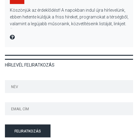
KULTÚRA
2026 AUG 06
Köszönjük az érdeklődést! A napokban indul újra hírlevelünk,
Mi a pszichológia, és miért
ebben hetente küldjük a friss híreket, programokat a térségből,
van rá szükségünk? –
valamint a legújabb műsoraink, közvetítéseink listáját, linkjeit.
Beszélgetés a Kacsakő
Üdvözlettel: a Danubia Televízió csapata
Irodalmi Színpadon
MIRE MONDTA
KULTÚRA
2026 AUG 06
HÍRLEVÉL FELIRATKOZÁS
Különleges csillagles lesz
Tahitótfaluban a Bodor
Majorban
KULTÚRA
2026 AUG 06
Színek, közösség és
hagyomány – kiállítás
nyitotta meg az idei Irány
FELIRATKOZÁS