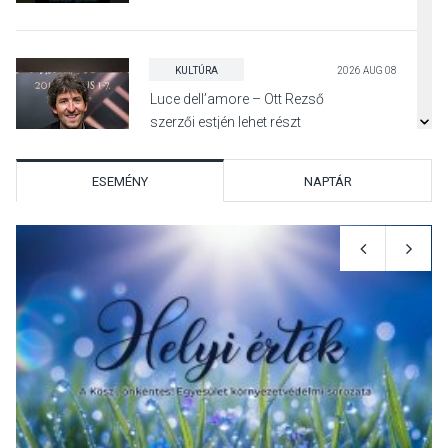
KULTÚRA
2026 AUG 08
Luce dell’amore – Ott Rezső
szerzői estjén lehet részt
venni Visegrádon
ESEMÉNY
NAPTÁR
KÖZÉLET
2026 AUG 08
Felhívás a gyermekek
fokozott védelmére a nyári
hőségben
KULTÚRA
2026 AUG 07
Reneszánsz dallamok