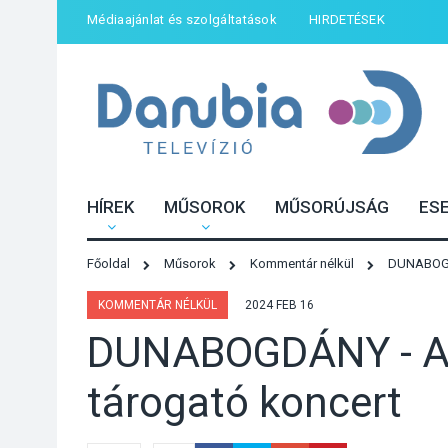
Médiaajánlat és szolgáltatások
HIRDETÉSEK
HÍREK
MŰSOROK
MŰSORÚJSÁG
ES
Főoldal
Műsorok
Kommentár nélkül
DUNABOGDÁ
KOMMENTÁR NÉLKÜL
2024 FEB 16
DUNABOGDÁNY - A m
tárogató koncert