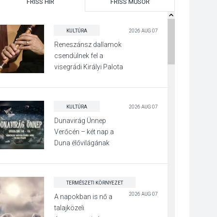
FRISS HÍR
FRISS MŰSOR
KULTÚRA
2026 AUG 07
Reneszánsz dallamok
csendülnek fel a
visegrádi Királyi Palota
díszudvarában
KULTÚRA
2026 AUG 07
Dunavirág Ünnep
Verőcén – két nap a
Duna élővilágának
jegyében
TERMÉSZETI KÖRNYEZET
2026 AUG 07
A napokban is nő a
talajközeli