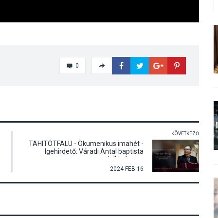
0
KÖVETKEZŐ
TAHITÓTFALU - Ökumenikus imahét -
Igehirdető: Váradi Antal baptista
lelkipásztor
2024 FEB 16