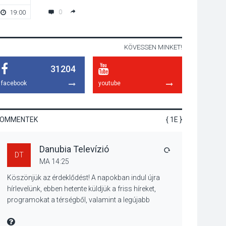
hagyomány – kiállítás
0
19:00
-
nyitotta meg az idei
Irány Surány Fesztivált
KÖVESSEN MINKET!
KULTÚRA
2026 AUG 05
31204
Mordái folk-rock
koncert lesz a
facebook
youtube
pilismaróti Duna-
parton
KOMMENTEK
{ 1E }
KULTÚRA
2026 AUG 05
Danubia Televízió
Különleges nyári
VÁLASZ
DT
élményt kínálnak a
MA 14:25
szabadtéri előadások
Köszönjük az érdeklődést! A napokban indul újra
a Skanzenben
hírlevelünk, ebben hetente küldjük a friss híreket,
programokat a térségből, valamint a legújabb
műsoraink, közvetítéseink listáját, linkjeit.
KÖZÉLET
2026 AUG 05
Üdvözlettel: a Danubia Televízió csapata
MIRE MONDTA