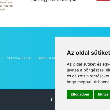
Az oldal sütike
JOGI NYILATKOZAT
KAPCSOLAT
OLDALTÉRKÉP
IMPRESSZUM
Az oldal sütiket és e
javítsa a böngészési é
és célzott hirdetéseket
hogy megtudjuk honnan
Elfogadom
Elutas