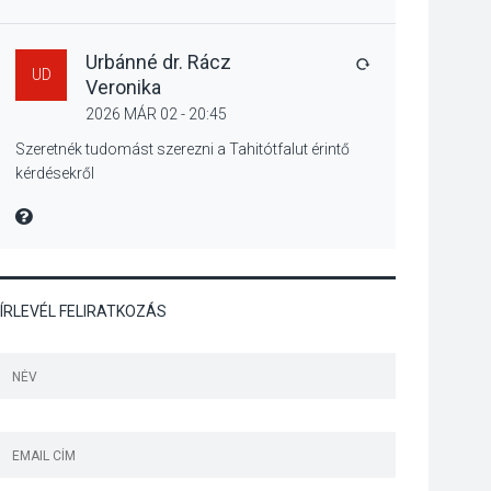
Szeptembertől
emelkednek a
parkolási díjak
Urbánné dr. Rácz
VÁLASZ
UD
Szentendrén
Veronika
2026 MÁR 02 - 20:45
KÖZÉLET
2026 AUG 05
Szeretnék tudomást szerezni a Tahitótfalut érintő
kérdésekről
Nőtt a fontosabb nyári
gyümölcsök
MIRE MONDTA
termésmennyisége
ÍRLEVÉL FELIRATKOZÁS
KULTÚRA
2026 AUG 04
Bogdányban
programokkal teli
búcsúhétvége lesz
KÖZÉLET
2026 AUG 04