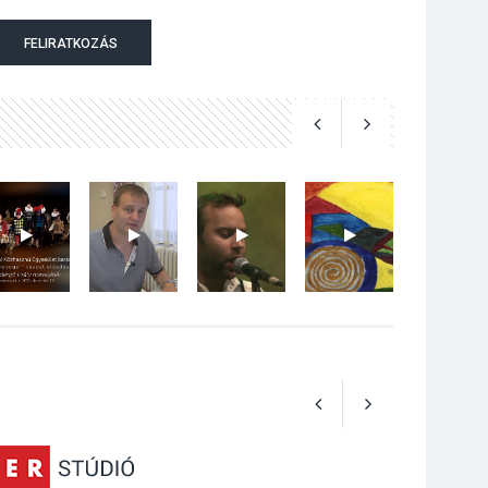
Jótékonysági
FELIRATKOZÁS
tanszergyűjtés lesz
Szigetmonostoron