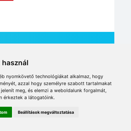
t használ
HÍR BEKÜLDÉSE
gyéb nyomkövető technológiákat alkalmaz, hogy
lményét, azzal hogy személyre szabott tartalmakat
 jelenít meg, és elemzi a weboldalunk forgalmát,
 érkeztek a látogatóink.
ítom
Beállítások megváltoztatása
DESIGN: NEOPLANE, WEB:
MOVAT