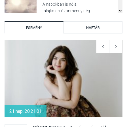
A napokban is nő a
talajközeli ózonmennyiség
ESEMÉNY
NAPTÁR
KULTÚRA
2026 AUG 06
Mi a pszichológia, és miért
van rá szükségünk? –
Beszélgetés a Kacsakő
Irodalmi Színpadon
KULTÚRA
2026 AUG 06
Különleges csillagles lesz
Tahitótfaluban a Bodor
21 nap, 20:21:01
Majorban