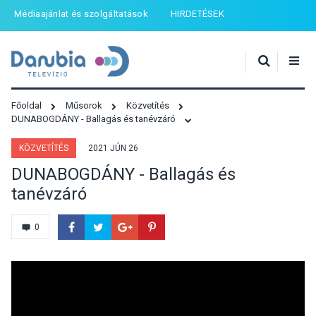
Médiaajánlat és szolgáltatások
HIRDETÉSEK
Főoldal
Műsorok
Közvetítés
DUNABOGDÁNY - Ballagás és tanévzáró
KÖZVETÍTÉS
2021 JÚN 26
DUNABOGDÁNY - Ballagás és
tanévzáró
0