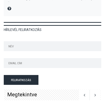
előadások a Skanzenben
Üdvözlettel: a Danubia Televízió csapata
MIRE MONDTA
KÖZÉLET
2026 AUG 05
HÍRLEVÉL FELIRATKOZÁS
Szeptembertől emelkednek
a parkolási díjak
Szentendrén
KÖZÉLET
2026 AUG 05
Nőtt a fontosabb nyári
gyümölcsök
termésmennyisége
FELIRATKOZÁS
Megtekintve
KULTÚRA
2026 AUG 04