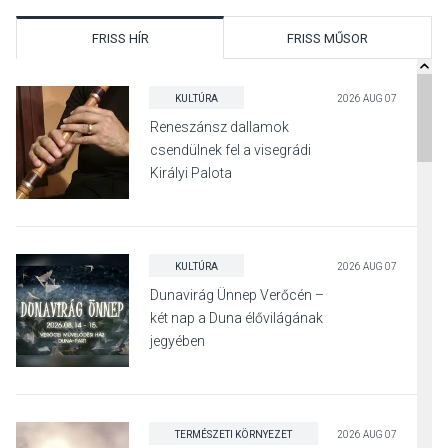
FRISS HÍR
FRISS MŰSOR
KULTÚRA
2026 AUG 07
Reneszánsz dallamok
csendülnek fel a visegrádi
Királyi Palota
díszudvarában
KULTÚRA
2026 AUG 07
Dunavirág Ünnep Verőcén –
két nap a Duna élővilágának
jegyében
TERMÉSZETI KÖRNYEZET
2026 AUG 07