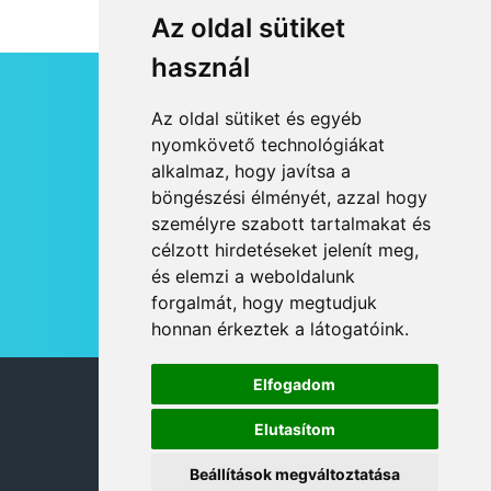
Az oldal sütiket
használ
HÍRLEVÉL
Az oldal sütiket és egyéb
RSS
nyomkövető technológiákat
alkalmaz, hogy javítsa a
JOGI NYILATKOZAT
böngészési élményét, azzal hogy
KAPCSOLAT
személyre szabott tartalmakat és
OLDALTÉRKÉP
célzott hirdetéseket jelenít meg,
IMPRESSZUM
és elemzi a weboldalunk
HÍR BEKÜLDÉSE
forgalmát, hogy megtudjuk
honnan érkeztek a látogatóink.
Elfogadom
© 2026 DANUBIA TV
Elutasítom
Beállítások megváltoztatása