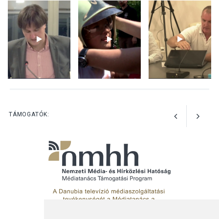
Bogdányban programokkal
teli búcsúhétvége lesz
KÖZÉLET
2026 AUG 04
Jótékonysági
tanszergyűjtés lesz
Szigetmonostoron
TÁMOGATÓK: