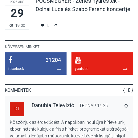
PÓCSMEGYER - Zenés nyáresték -
2026 AUG
Dolhai Luca és Szabó Ferenc koncertje
29
KULTÚRA
2026 AUG 06
Színek, közösség és
0
19:00
hagyomány – kiállítás
nyitotta meg az idei Irány
Surány Fesztivált
KÖVESSEN MINKET!
31204
KULTÚRA
2026 AUG 05
facebook
youtube
Mordái folk-rock koncert
lesz a pilismaróti Duna-
parton
KOMMENTEK
{ 1E }
Danubia Televízió
TEGNAP 14:25
VÁLA
DT
KULTÚRA
2026 AUG 05
Köszönjük az érdeklődést! A napokban indul újra hírlevelünk,
Különleges nyári élményt
ebben hetente küldjük a friss híreket, programokat a térségből,
kínálnak a szabadtéri
valamint a legújabb műsoraink, közvetítéseink listáját, linkjeit.