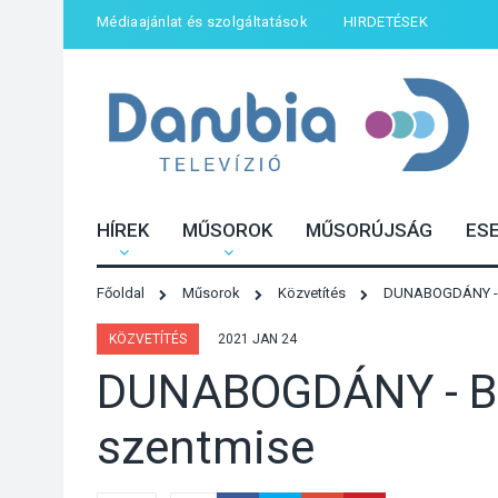
Médiaajánlat és szolgáltatások
HIRDETÉSEK
HÍREK
MŰSOROK
MŰSORÚJSÁG
ES
Főoldal
Műsorok
Közvetítés
DUNABOGDÁNY - B
KÖZVETÍTÉS
2021 JAN 24
DUNABOGDÁNY - B
szentmise