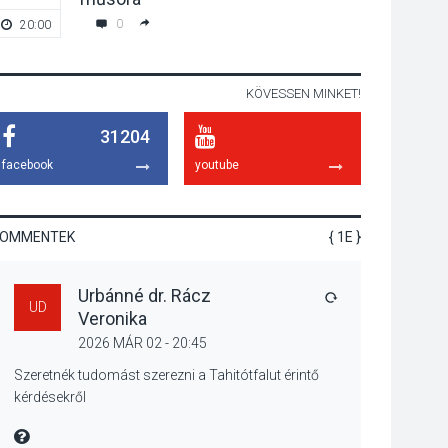
tanszergyűjtés lesz
0
20:00
19:00
Szigetmonostoron
KÖVESSEN MINKET!
KÖZÉLET
2026 AUG 04
31204
Megújulnak Szentendre
játszóterei
facebook
youtube
KOMMENTEK
{ 1E }
TERMÉSZETI KÖRNYEZET
2026 AUG 04
Urbánné dr. Rácz
Kánikulában még
VÁLASZ
UD
Veronika
veszélyesebbek a
kullancsok
2026 MÁR 02 - 20:45
Szeretnék tudomást szerezni a Tahitótfalut érintő
kérdésekről
KULTÚRA
2026 AUG 03
MIRE MONDTA