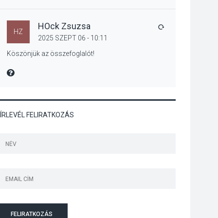
Art Week: egy hét a
művészetek jegyében
Esztergomban
HOck Zsuzsa
VÁLASZ
HZ
2025 SZEPT 06 - 10:11
Köszönjük az összefoglalót!
KULTÚRA
2026 AUG 03
MIRE MONDTA
A kimondatlan
üzenetek nyomában –
Ingyenes
metakommunikációs
ÍRLEVÉL FELIRATKOZÁS
foglalkozások
Szentendrén
KULTÚRA
2026 AUG 03
Az Ön fotója is
bekerülhet a WMO
2027-es naptárába
FELIRATKOZÁS
TERMÉSZETI KÖRNYEZET