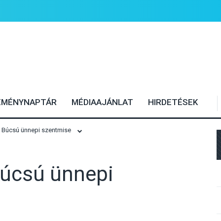
EMÉNYNAPTÁR
MÉDIAAJÁNLAT
HIRDETÉSEK
úcsú ünnepi szentmise
úcsú ünnepi