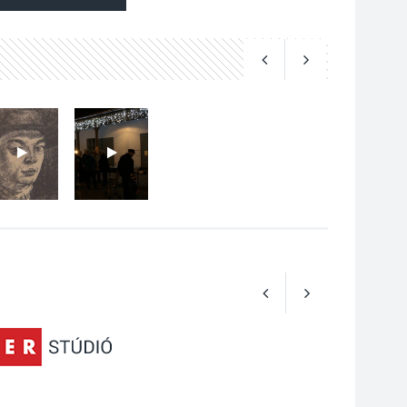
2026 AUG 03
Perseidák – amikor az
augusztusi égbolt
hullócsillagokkal
ajándékoz meg