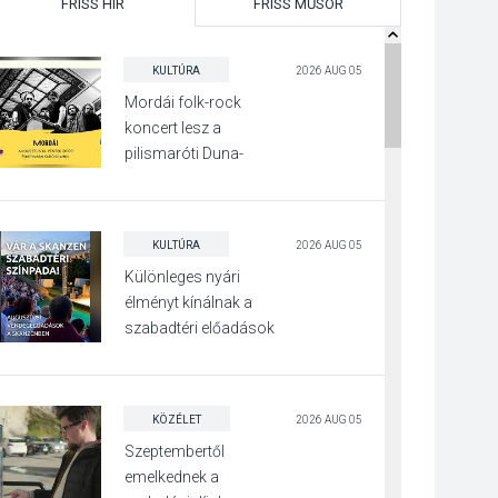
FRISS HÍR
FRISS MŰSOR
KULTÚRA
2026 AUG 05
Mordái folk-rock
koncert lesz a
pilismaróti Duna-
parton
KULTÚRA
2026 AUG 05
Különleges nyári
élményt kínálnak a
szabadtéri előadások
a Skanzenben
KÖZÉLET
2026 AUG 05
Szeptembertől
emelkednek a