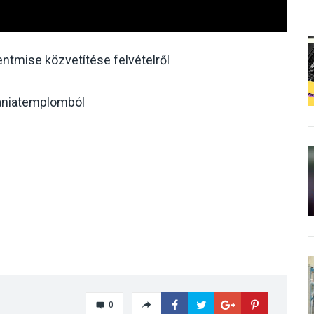
tmise közvetítése felvételről
ániatemplomból
0