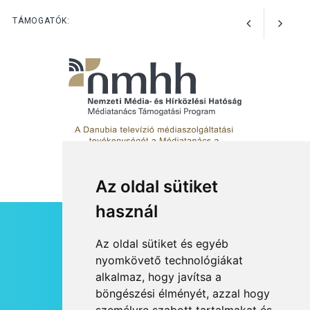
Art Week: egy hét a
TÁMOGATÓK:
művészetek jegyében
Esztergomban
Az oldal sütiket
használ
HÍRLEVÉL
Az oldal sütiket és egyéb
RSS
nyomkövető technológiákat
alkalmaz, hogy javítsa a
JOGI NYILATKOZAT
böngészési élményét, azzal hogy
KAPCSOLAT