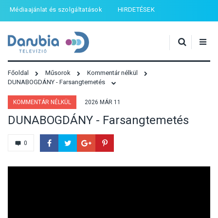
Médiaajánlat és szolgáltatások
HIRDETÉSEK
Főoldal
Műsorok
Kommentár nélkül
DUNABOGDÁNY - Farsangtemetés
KOMMENTÁR NÉLKÜL
2026 MÁR 11
DUNABOGDÁNY - Farsangtemetés
0