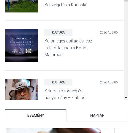
Beszélgetés a Kacsakő
Irodalmi Színpadon
KULTÚRA
2026 AUG 06
Különleges csillagles lesz
Tahitótfaluban a Bodor
Majorban
KULTÚRA
2026 AUG 06
Színek, közösség és
hagyomány – kiállítás
nyitotta meg az idei Irány
Surány Fesztivált
ESEMÉNY
NAPTÁR
KULTÚRA
2026 AUG 05