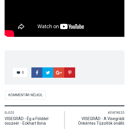
0
KOMMENTÁR NÉLKÜL
ELŐZŐ
KÖVETKEZŐ
VISEGRÁD - Ég a Földdel
VISEGRÁD - A Visegrádi
összeér - Eckhart Ilona
Önkéntes Tűzoltók önálló
festőművész kiállításának
beavatkozási beiktatása és