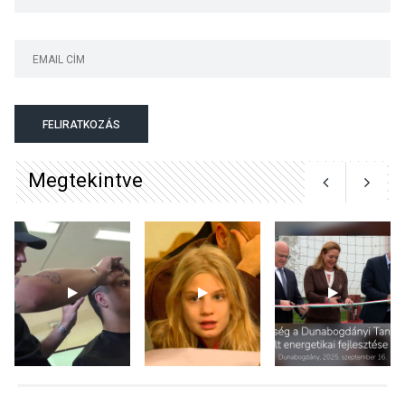
Szigetmonostoron
KÖZÉLET
2026 AUG 04
Megújulnak Szentendre
FELIRATKOZÁS
játszóterei
Megtekintve
TERMÉSZETI KÖRNYEZET
2026 AUG 04
Kánikulában még
veszélyesebbek a
kullancsok
KULTÚRA
2026 AUG 03