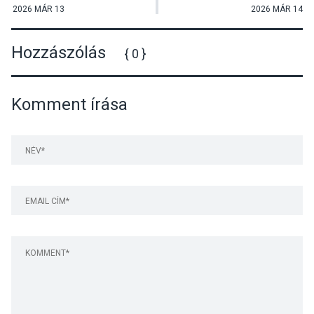
megnyitója
az új szertár átadó
2026 MÁR 13
2026 MÁR 14
ünnepsége
Hozzászólás
{ 0 }
Komment írása