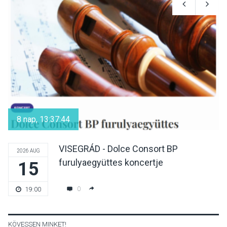
Mordái folk-rock koncert
lesz a pilismaróti Duna-
parton
KULTÚRA
2026 AUG 05
Különleges nyári élményt
kínálnak a szabadtéri
8 nap, 13:37:44
előadások a Skanzenben
VISEGRÁD - Dolce Consort BP
2026 AUG
furulyaegyüttes koncertje
15
KÖZÉLET
2026 AUG 05
Szeptembertől emelkednek
0
19:00
a parkolási díjak
Szentendrén
KÖVESSEN MINKET!