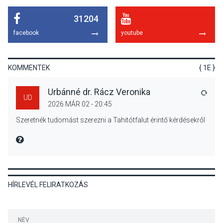
31204
KÖZÉLET
2026 AUG 05
facebook
youtube
Nőtt a fontosabb nyári
gyümölcsök
termésmennyisége
KOMMENTEK
{ 1E }
Urbánné dr. Rácz Veronika
VÁLA
UD
2026 MÁR 02 - 20:45
KULTÚRA
2026 AUG 04
Szeretnék tudomást szerezni a Tahitótfalut érintő kérdésekről
Bogdányban programokkal
teli búcsúhétvége lesz
MIRE MONDTA
HÍRLEVÉL FELIRATKOZÁS
KÖZÉLET
2026 AUG 04
Jótékonysági
tanszergyűjtés lesz