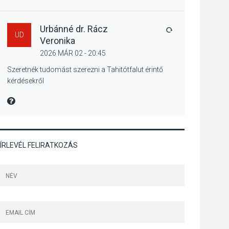
Különleges csillagles
lesz Tahitótfaluban a
Bodor Majorban
Urbánné dr. Rácz
VÁLASZ
UD
Veronika
2026 MÁR 02 - 20:45
KULTÚRA
2026 AUG 06
Szeretnék tudomást szerezni a Tahitótfalut érintő
kérdésekről
Színek, közösség és
hagyomány – kiállítás
MIRE MONDTA
nyitotta meg az idei
Irány Surány Fesztivált
ÍRLEVÉL FELIRATKOZÁS
KULTÚRA
2026 AUG 05
Mordái folk-rock
koncert lesz a
pilismaróti Duna-
parton
KULTÚRA
2026 AUG 05