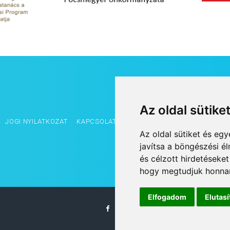
Az oldal sütike
JOGI NYILATKOZAT
KAPCSOLAT
OLDALTÉRKÉP
IMPRESSZUM
Az oldal sütiket és e
javítsa a böngészési é
és célzott hirdetéseket
hogy megtudjuk honnan
Elfogadom
Elutas