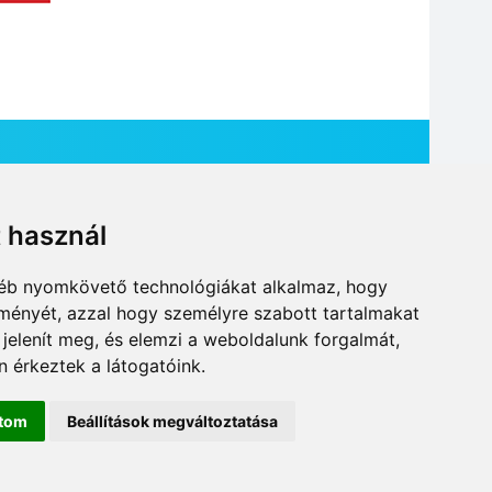
t használ
HÍR BEKÜLDÉSE
gyéb nyomkövető technológiákat alkalmaz, hogy
lményét, azzal hogy személyre szabott tartalmakat
 jelenít meg, és elemzi a weboldalunk forgalmát,
 érkeztek a látogatóink.
ítom
Beállítások megváltoztatása
DESIGN: NEOPLANE, WEB:
MOVAT