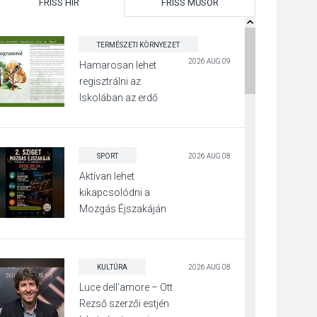
FRISS HÍR
FRISS MŰSOR
TERMÉSZETI KÖRNYEZET
2026 AUG 09
Hamarosan lehet
regisztrálni az
Iskolában az erdő
programra
SPORT
2026 AUG 08
Aktívan lehet
kikapcsolódni a
Mozgás Éjszakáján
Pócsmegyer-
Surányban
KULTÚRA
2026 AUG 08
Luce dell’amore – Ott
Rezső szerzői estjén