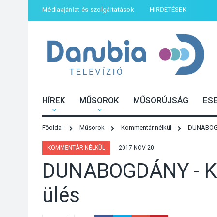
Médiaajánlat és szolgáltatások
HIRDETÉSEK
HÍREK
MŰSOROK
MŰSORÚJSÁG
ES
Főoldal
Műsorok
Kommentár nélkül
DUNABOGDÁ
KOMMENTÁR NÉLKÜL
2017 NOV 20
DUNABOGDÁNY - Kép
ülés