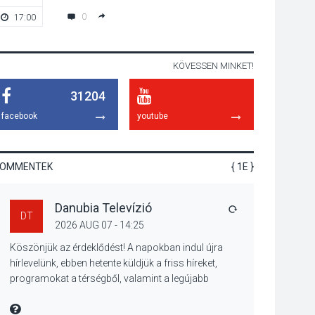
Verőcén – két nap a
0
17:00
20:00
Duna élővilágának
jegyében
KÖVESSEN MINKET!
TERMÉSZETI KÖRNYEZET
31204
2026 AUG 07
A napokban is nő a
talajközeli
facebook
youtube
ózonmennyiség
KOMMENTEK
{ 1E }
KULTÚRA
2026 AUG 06
Danubia Televízió
Mi a pszichológia, és
VÁLASZ
DT
miért van rá
2026 AUG 07 - 14:25
szükségünk? –
Köszönjük az érdeklődést! A napokban indul újra
Beszélgetés a Kacsakő
hírlevelünk, ebben hetente küldjük a friss híreket,
Irodalmi Színpadon
programokat a térségből, valamint a legújabb
műsoraink, közvetítéseink listáját, linkjeit.
KULTÚRA
2026 AUG 06
Üdvözlettel: a Danubia Televízió csapata
MIRE MONDTA