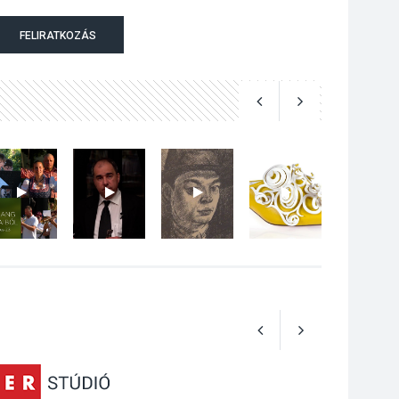
Különleges nyári
FELIRATKOZÁS
élményt kínálnak a
szabadtéri előadások
a Skanzenben