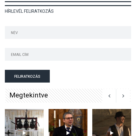
HÍRLEVÉL FELIRATKOZÁS
KÖZÉLET
2026 AUG 04
Megújulnak Szentendre
játszóterei
TERMÉSZETI KÖRNYEZET
2026 AUG 04
Kánikulában még
FELIRATKOZÁS
veszélyesebbek a
kullancsok
Megtekintve
KULTÚRA
2026 AUG 03
Art Week: egy hét a
művészetek jegyében