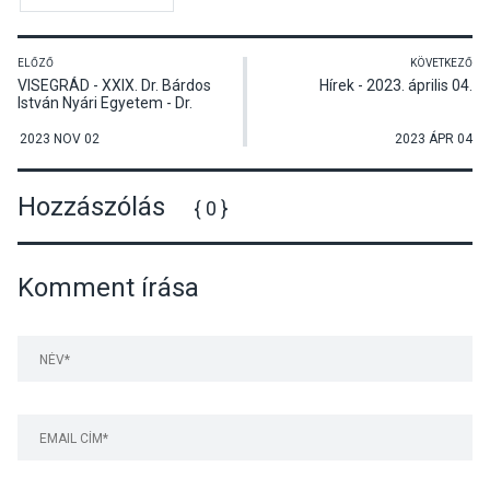
ELŐZŐ
KÖVETKEZŐ
VISEGRÁD - XXIX. Dr. Bárdos
Hírek - 2023. április 04.
István Nyári Egyetem - Dr.
Kováts István régész
előadása
2023 NOV 02
2023 ÁPR 04
Hozzászólás
{ 0 }
Komment írása