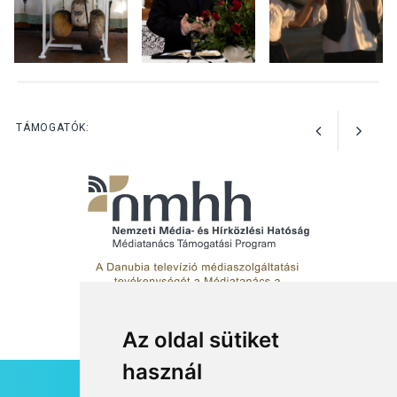
Esztergomban
KULTÚRA
2026 AUG 03
A kimondatlan üzenetek
TÁMOGATÓK:
nyomában – Ingyenes
metakommunikációs
foglalkozások Szentendrén
Az oldal sütiket
használ