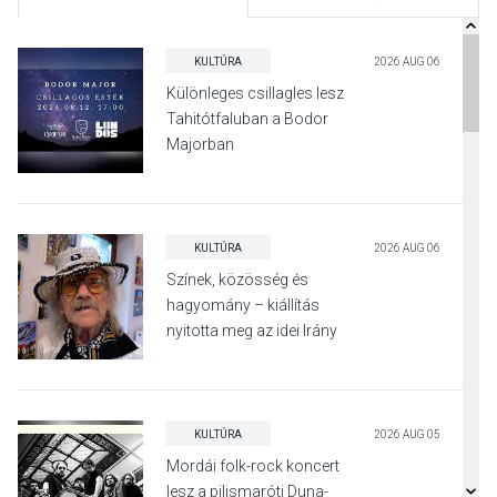
KULTÚRA
2026 AUG 06
Különleges csillagles lesz
Tahitótfaluban a Bodor
Majorban
KULTÚRA
2026 AUG 06
Színek, közösség és
hagyomány – kiállítás
nyitotta meg az idei Irány
Surány Fesztivált
KULTÚRA
2026 AUG 05
Mordái folk-rock koncert
lesz a pilismaróti Duna-