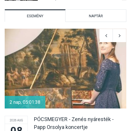
parton
ESEMÉNY
NAPTÁR
KULTÚRA
2026 AUG 05
Különleges nyári élményt
kínálnak a szabadtéri
előadások a Skanzenben
KÖZÉLET
2026 AUG 05
Szeptembertől emelkednek
a parkolási díjak
2 nap, 05:01:38
Szentendrén
PÓCSMEGYER - Zenés nyáresték -
2026 AUG
Papp Orsolya koncertje
08
KÖZÉLET
2026 AUG 05