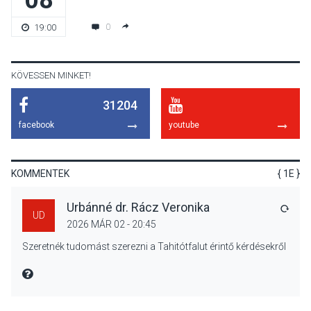
Nőtt a fontosabb nyári
0
19:00
gyümölcsök
termésmennyisége
KÖVESSEN MINKET!
31204
KULTÚRA
2026 AUG 04
facebook
youtube
Bogdányban programokkal
teli búcsúhétvége lesz
KOMMENTEK
{ 1E }
Urbánné dr. Rácz Veronika
VÁLA
UD
2026 MÁR 02 - 20:45
KÖZÉLET
2026 AUG 04
Szeretnék tudomást szerezni a Tahitótfalut érintő kérdésekről
Jótékonysági
tanszergyűjtés lesz
MIRE MONDTA
Szigetmonostoron