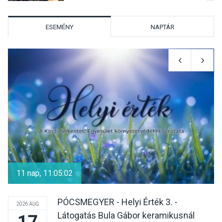
előadások a Skanzenben
ESEMÉNY
NAPTÁR
KÖZÉLET
2026 AUG 05
Szeptembertől emelkednek
a parkolási díjak
Szentendrén
KÖZÉLET
2026 AUG 05
Nőtt a fontosabb nyári
gyümölcsök
11 nap, 11:05:02
termésmennyisége
PÓCSMEGYER - Helyi Érték 3. -
2026 AUG
Látogatás Bula Gábor keramikusnál
17
KULTÚRA
2026 AUG 04