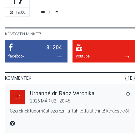
Bogdányban programokkal
0
18:00
teli búcsúhétvége lesz
KÖVESSEN MINKET!
31204
KÖZÉLET
2026 AUG 04
facebook
youtube
Jótékonysági
tanszergyűjtés lesz
Szigetmonostoron
KOMMENTEK
{ 1E }
Urbánné dr. Rácz Veronika
VÁLA
UD
2026 MÁR 02 - 20:45
KÖZÉLET
2026 AUG 04
Szeretnék tudomást szerezni a Tahitótfalut érintő kérdésekről
Megújulnak Szentendre
játszóterei
MIRE MONDTA