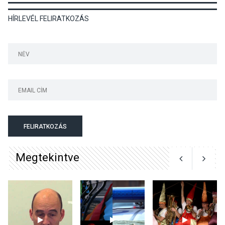
HÍRLEVÉL FELIRATKOZÁS
TERMÉSZETI KÖRNYEZET
2026 AUG 04
Kánikulában még
veszélyesebbek a
kullancsok
KULTÚRA
2026 AUG 03
Art Week: egy hét a
FELIRATKOZÁS
művészetek jegyében
Esztergomban
Megtekintve
KULTÚRA
2026 AUG 03
A kimondatlan üzenetek
nyomában – Ingyenes