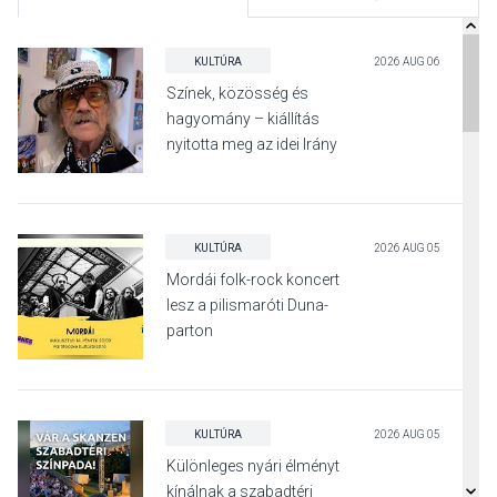
KULTÚRA
2026 AUG 06
Színek, közösség és
hagyomány – kiállítás
nyitotta meg az idei Irány
Surány Fesztivált
KULTÚRA
2026 AUG 05
Mordái folk-rock koncert
lesz a pilismaróti Duna-
parton
KULTÚRA
2026 AUG 05
Különleges nyári élményt
kínálnak a szabadtéri