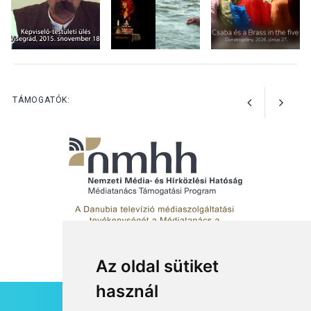
metakommunikációs
foglalkozások Szentendrén
KULTÚRA
2026 AUG 03
Az Ön fotója is bekerülhet a
TÁMOGATÓK:
WMO 2027-es naptárába
Az oldal sütiket
használ