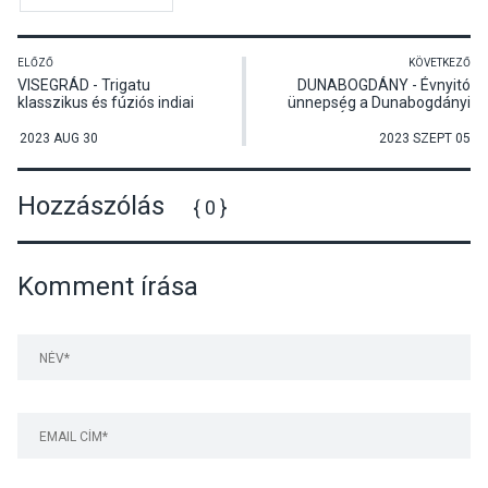
ELŐZŐ
KÖVETKEZŐ
VISEGRÁD - Trigatu
DUNABOGDÁNY - Évnyitó
klasszikus és fúziós indiai
ünnepség a Dunabogdányi
tánccsoport előadása
Általános Iskolában
2023 AUG 30
2023 SZEPT 05
Hozzászólás
{ 0 }
Komment írása