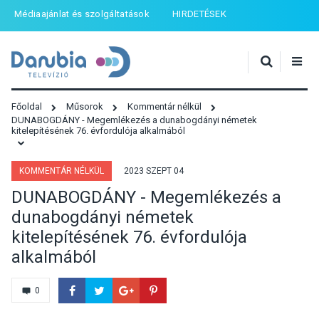
Médiaajánlat és szolgáltatások
HIRDETÉSEK
Főoldal
Műsorok
Kommentár nélkül
DUNABOGDÁNY - Megemlékezés a dunabogdányi németek
kitelepítésének 76. évfordulója alkalmából
KOMMENTÁR NÉLKÜL
2023 SZEPT 04
DUNABOGDÁNY - Megemlékezés a
dunabogdányi németek
kitelepítésének 76. évfordulója
alkalmából
0