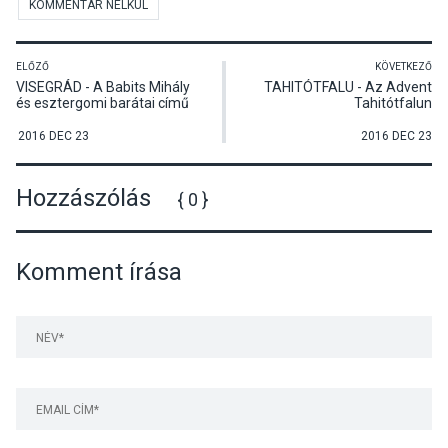
KOMMENTÁR NÉLKÜL
ELŐZŐ
KÖVETKEZŐ
VISEGRÁD - A Babits Mihály
TAHITÓTFALU - Az Advent
és esztergomi barátai című
Tahitótfalun
irodalmi összeállítás
rendezvénysorozat
2016 DEC 23
2016 DEC 23
Hozzászólás
{ 0 }
Komment írása