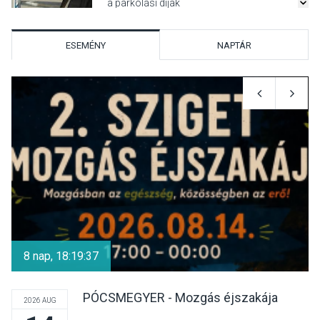
a parkolási díjak
Szentendrén
ESEMÉNY
NAPTÁR
KÖZÉLET
2026 AUG 05
Nőtt a fontosabb nyári
gyümölcsök
termésmennyisége
KULTÚRA
2026 AUG 04
Bogdányban programokkal
teli búcsúhétvége lesz
8 nap, 18:19:37
PÓCSMEGYER - Mozgás éjszakája
2026 AUG