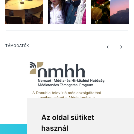
WMO 2027-es naptárába
TERMÉSZETI KÖRNYEZET
2026 AUG 03
Perseidák – amikor az
TÁMOGATÓK:
augusztusi égbolt
hullócsillagokkal ajándékoz
meg
Az oldal sütiket
használ