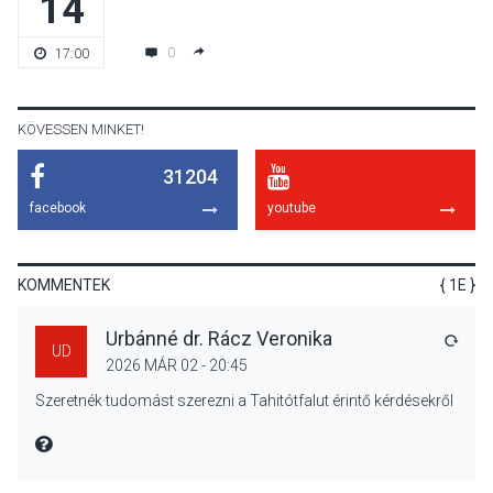
14
KÖZÉLET
2026 AUG 04
Jótékonysági
0
17:00
tanszergyűjtés lesz
Szigetmonostoron
KÖVESSEN MINKET!
31204
KÖZÉLET
2026 AUG 04
facebook
youtube
Megújulnak Szentendre
játszóterei
KOMMENTEK
{ 1E }
Urbánné dr. Rácz Veronika
VÁLA
UD
2026 MÁR 02 - 20:45
TERMÉSZETI KÖRNYEZET
2026 AUG 04
Szeretnék tudomást szerezni a Tahitótfalut érintő kérdésekről
Kánikulában még
veszélyesebbek a
MIRE MONDTA
kullancsok