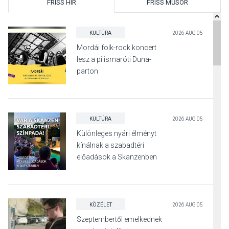
FRISS HÍR
FRISS MŰSOR
KULTÚRA
2026 AUG 05
Mordái folk-rock koncert
lesz a pilismaróti Duna-
parton
KULTÚRA
2026 AUG 05
Különleges nyári élményt
kínálnak a szabadtéri
előadások a Skanzenben
KÖZÉLET
2026 AUG 05
Szeptembertől emelkednek