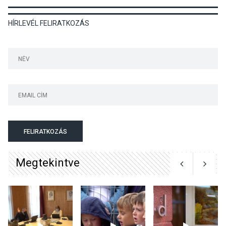
HÍRLEVÉL FELIRATKOZÁS
KULTÚRA
2026 AUG 03
Art Week: egy hét a
művészetek jegyében
Esztergomban
KULTÚRA
2026 AUG 03
A kimondatlan üzenetek
FELIRATKOZÁS
nyomában – Ingyenes
metakommunikációs
Megtekintve
foglalkozások Szentendrén
KULTÚRA
2026 AUG 03
Az Ön fotója is bekerülhet a