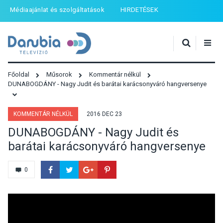
Médiaajánlat és szolgáltatások
HIRDETÉSEK
Főoldal
Műsorok
Kommentár nélkül
DUNABOGDÁNY - Nagy Judit és barátai karácsonyváró hangversenye
KOMMENTÁR NÉLKÜL
2016 DEC 23
DUNABOGDÁNY - Nagy Judit és
barátai karácsonyváró hangversenye
0