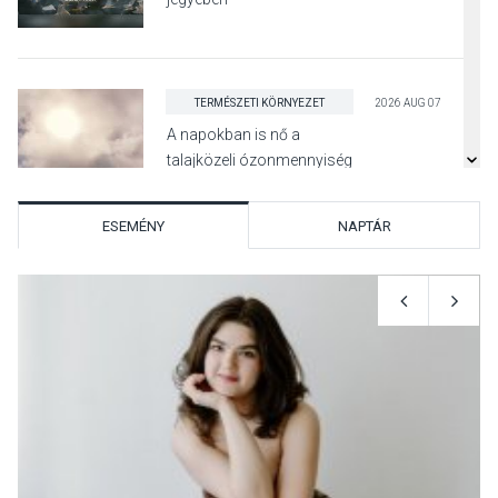
TERMÉSZETI KÖRNYEZET
2026 AUG 07
A napokban is nő a
talajközeli ózonmennyiség
ESEMÉNY
NAPTÁR
KULTÚRA
2026 AUG 06
Mi a pszichológia, és miért
van rá szükségünk? –
Beszélgetés a Kacsakő
Irodalmi Színpadon
KULTÚRA
2026 AUG 06