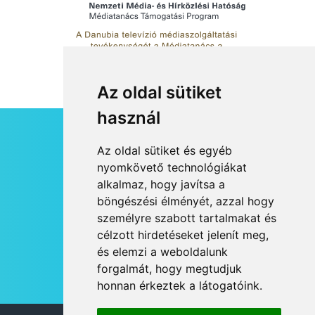
Az oldal sütiket
használ
HÍRLEVÉL
Az oldal sütiket és egyéb
RSS
nyomkövető technológiákat
alkalmaz, hogy javítsa a
JOGI NYILATKOZAT
böngészési élményét, azzal hogy
KAPCSOLAT
személyre szabott tartalmakat és
OLDALTÉRKÉP
célzott hirdetéseket jelenít meg,
IMPRESSZUM
és elemzi a weboldalunk
HÍR BEKÜLDÉSE
forgalmát, hogy megtudjuk
honnan érkeztek a látogatóink.