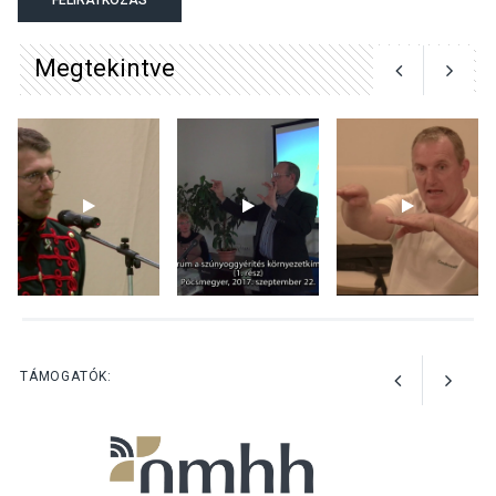
Megtekintve
KULTÚRA
2026 AUG 04
Bogdányban programokkal
teli búcsúhétvége lesz
KÖZÉLET
2026 AUG 04
Jótékonysági
tanszergyűjtés lesz
Szigetmonostoron
TÁMOGATÓK: