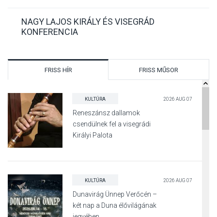
NAGY LAJOS KIRÁLY ÉS VISEGRÁD
KONFERENCIA
FRISS HÍR
FRISS MŰSOR
KULTÚRA
2026 AUG 07
Reneszánsz dallamok
csendülnek fel a visegrádi
Királyi Palota
díszudvarában
KULTÚRA
2026 AUG 07
Dunavirág Ünnep Verőcén –
két nap a Duna élővilágának
jegyében