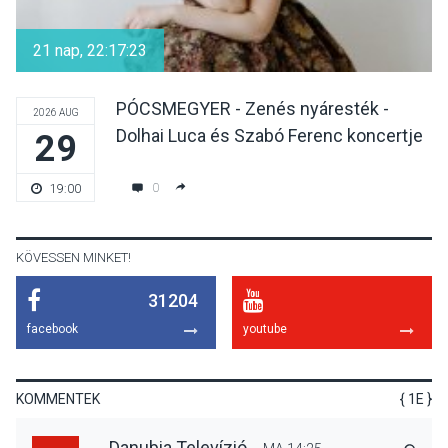
Különleges csillagles lesz
Tahitótfaluban a Bodor
21 nap, 22:17:23
Majorban
PÓCSMEGYER - Zenés nyáresték -
2026 AUG
Dolhai Luca és Szabó Ferenc koncertje
29
KULTÚRA
2026 AUG 06
Színek, közösség és
0
19:00
hagyomány – kiállítás
nyitotta meg az idei Irány
Surány Fesztivált
KÖVESSEN MINKET!
31204
KULTÚRA
2026 AUG 05
facebook
youtube
Mordái folk-rock koncert
lesz a pilismaróti Duna-
parton
KOMMENTEK
{ 1E }
Danubia Televízió