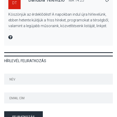
MA 14:25
VÁLA
DT
KULTÚRA
2026 AUG 05
Köszönjük az érdeklődést! A napokban indul újra hírlevelünk,
Különleges nyári élményt
ebben hetente küldjük a friss híreket, programokat a térségből,
kínálnak a szabadtéri
valamint a legújabb műsoraink, közvetítéseink listáját, linkjeit.
előadások a Skanzenben
Üdvözlettel: a Danubia Televízió csapata
MIRE MONDTA
KÖZÉLET
2026 AUG 05
HÍRLEVÉL FELIRATKOZÁS
Szeptembertől emelkednek
a parkolási díjak
Szentendrén
KÖZÉLET
2026 AUG 05
Nőtt a fontosabb nyári
gyümölcsök
termésmennyisége
FELIRATKOZÁS