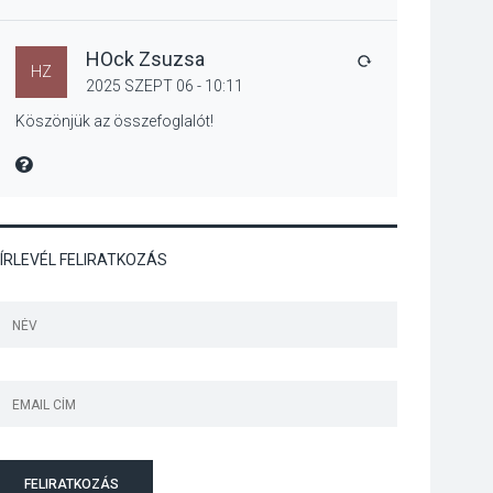
Jótékonysági
tanszergyűjtés lesz
Szigetmonostoron
HOck Zsuzsa
VÁLASZ
HZ
2025 SZEPT 06 - 10:11
Köszönjük az összefoglalót!
KÖZÉLET
2026 AUG 04
MIRE MONDTA
Megújulnak Szentendre
játszóterei
ÍRLEVÉL FELIRATKOZÁS
TERMÉSZETI KÖRNYEZET
2026 AUG 04
Kánikulában még
veszélyesebbek a
kullancsok
FELIRATKOZÁS
KULTÚRA
2026 AUG 03