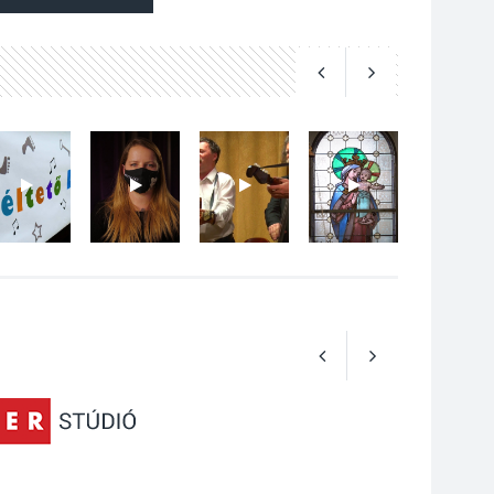
Art Week: egy hét a
művészetek jegyében
Esztergomban