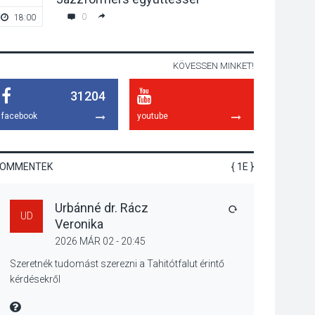
emelkednek a
0
18:00
20:00
parkolási díjak
Szentendrén
KÖVESSEN MINKET!
KÖZÉLET
2026 AUG 05
31204
Nőtt a fontosabb nyári
gyümölcsök
facebook
youtube
termésmennyisége
KOMMENTEK
{ 1E }
KULTÚRA
2026 AUG 04
Urbánné dr. Rácz
Bogdányban
VÁLASZ
UD
Veronika
programokkal teli
búcsúhétvége lesz
2026 MÁR 02 - 20:45
Szeretnék tudomást szerezni a Tahitótfalut érintő
kérdésekről
KÖZÉLET
2026 AUG 04
MIRE MONDTA