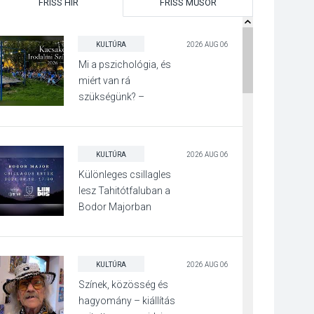
FRISS HÍR
FRISS MŰSOR
KULTÚRA
2026 AUG 06
Mi a pszichológia, és
miért van rá
szükségünk? –
Beszélgetés a Kacsakő
Irodalmi Színpadon
KULTÚRA
2026 AUG 06
Különleges csillagles
lesz Tahitótfaluban a
Bodor Majorban
KULTÚRA
2026 AUG 06
Színek, közösség és
hagyomány – kiállítás