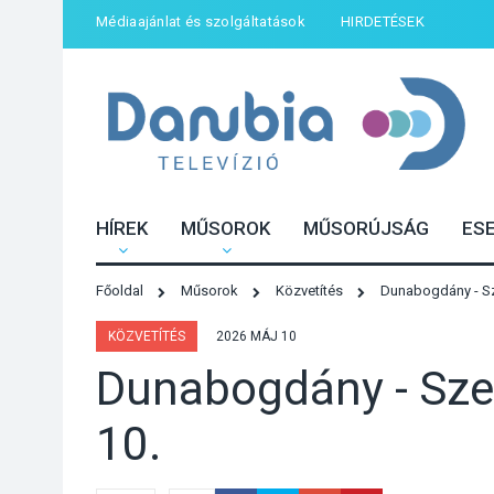
Médiaajánlat és szolgáltatások
HIRDETÉSEK
HÍREK
MŰSOROK
MŰSORÚJSÁG
ES
Főoldal
Műsorok
Közvetítés
Dunabogdány - Sz
KÖZVETÍTÉS
2026 MÁJ 10
Dunabogdány - Sze
10.