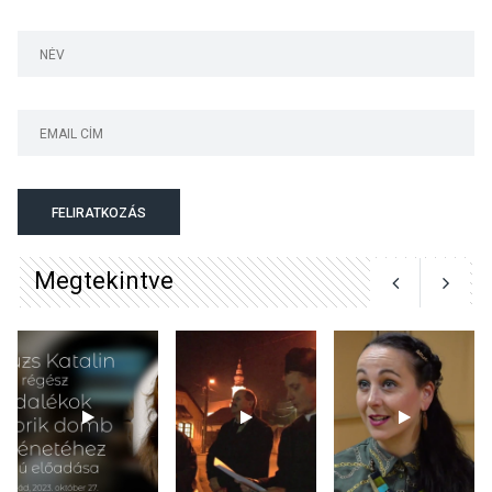
Bogdányban programokkal
teli búcsúhétvége lesz
KÖZÉLET
2026 AUG 04
Jótékonysági
FELIRATKOZÁS
tanszergyűjtés lesz
Szigetmonostoron
Megtekintve
KÖZÉLET
2026 AUG 04
Megújulnak Szentendre
játszóterei