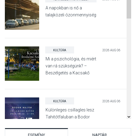
A napokban is nő a
talajközeli ózonmennyiség
KULTÚRA
2026 AUG 06
Mi a pszichológia, és miért
van rá szükségünk? –
Beszélgetés a Kacsakő
Irodalmi Színpadon
KULTÚRA
2026 AUG 06
Különleges csillagles lesz
Tahitótfaluban a Bodor
Majorban
ESEMÉNY
NAPTÁR