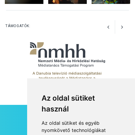
TERMÉSZETI KÖRNYEZET
2026 AUG 04
Kánikulában még
TÁMOGATÓK:
veszélyesebbek a
kullancsok
Az oldal sütiket
használ
HÍRLEVÉL
Az oldal sütiket és egyéb
RSS
nyomkövető technológiákat