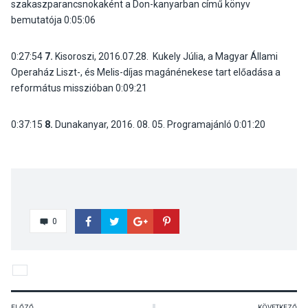
szakaszparancsnokaként a Don-kanyarban című könyv
bemutatója
0:05:06
0:27:54
7.
Kisoroszi, 2016.07.28. Kukely Júlia, a Magyar Állami
Operaház Liszt-, és Melis-díjas magánénekese tart előadása a
református misszióban
0:09:21
0:37:15
8.
Dunakanyar, 2016. 08. 05. Programajánló
0:01:20
0
ELŐZŐ
KÖVETKEZŐ