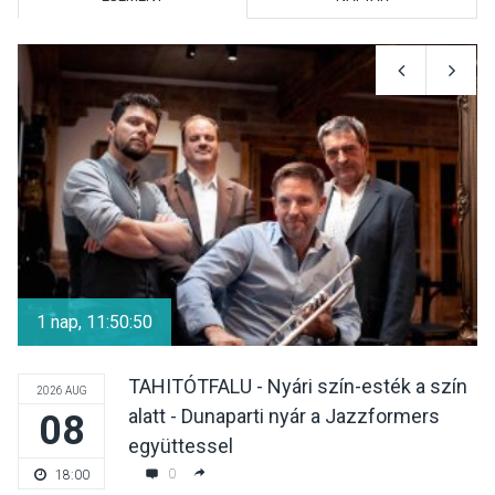
KULTÚRA
2026 AUG 06
Színek, közösség és
hagyomány – kiállítás
nyitotta meg az idei Irány
Surány Fesztivált
KULTÚRA
2026 AUG 05
Mordái folk-rock koncert
lesz a pilismaróti Duna-
1 nap, 11:50:50
parton
TAHITÓTFALU - Nyári szín-esték a szín
2026 AUG
alatt - Dunaparti nyár a Jazzformers
08
KULTÚRA
2026 AUG 05
együttessel
Különleges nyári élményt
0
18:00
kínálnak a szabadtéri