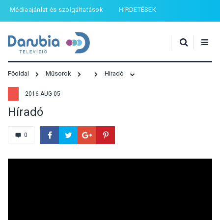
Médiaajánlat és szolgáltatások
HIRDETÉSEK
Főoldal
Műsorok
Híradó
2016 AUG 05
Híradó
0