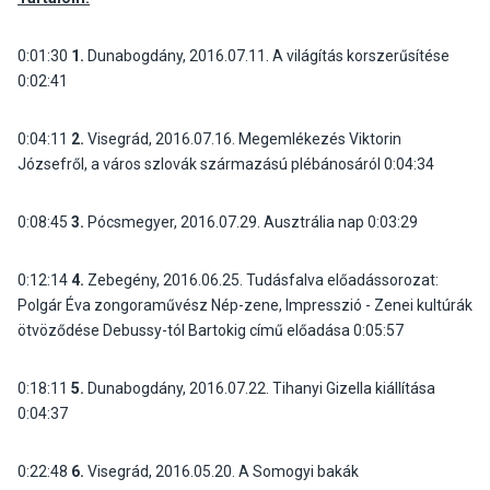
0:01:30
1.
Dunabogdány, 2016.07.11. A világítás korszerűsítése
0:02:41
0:04:11
2.
Visegrád, 2016.07.16. Megemlékezés Viktorin
Józsefről, a város szlovák származású plébánosáról
0:04:34
0:08:45
3.
Pócsmegyer, 2016.07.29. Ausztrália nap
0:03:29
0:12:14
4.
Zebegény, 2016.06.25. Tudásfalva előadássorozat:
Polgár Éva zongoraművész Nép-zene, Impresszió - Zenei kultúrák
ötvöződése Debussy-tól Bartokig című előadása
0:05:57
0:18:11
5.
Dunabogdány, 2016.07.22. Tihanyi Gizella kiállítása
0:04:37
0:22:48
6.
Visegrád, 2016.05.20. A Somogyi bakák