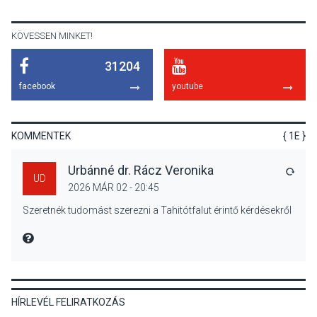
előadások a Skanzenben
KÖVESSEN MINKET!
31204
KÖZÉLET
2026 AUG 05
facebook
youtube
Szeptembertől emelkednek
a parkolási díjak
Szentendrén
KOMMENTEK
{ 1E }
Urbánné dr. Rácz Veronika
VÁLA
UD
2026 MÁR 02 - 20:45
KÖZÉLET
2026 AUG 05
Szeretnék tudomást szerezni a Tahitótfalut érintő kérdésekről
Nőtt a fontosabb nyári
gyümölcsök
MIRE MONDTA
termésmennyisége
HÍRLEVÉL FELIRATKOZÁS
KULTÚRA
2026 AUG 04