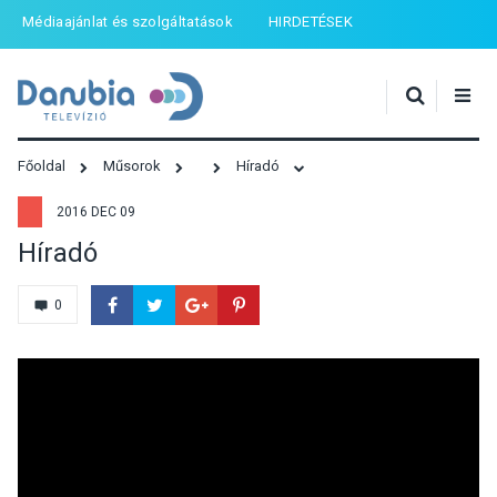
Médiaajánlat és szolgáltatások
HIRDETÉSEK
Főoldal
Műsorok
Híradó
2016 DEC 09
Híradó
0