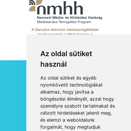
Az oldal sütiket
használ
HÍRLEVÉL
Az oldal sütiket és egyéb
RSS
nyomkövető technológiákat
alkalmaz, hogy javítsa a
JOGI NYILATKOZAT
böngészési élményét, azzal hogy
KAPCSOLAT
személyre szabott tartalmakat és
OLDALTÉRKÉP
célzott hirdetéseket jelenít meg,
IMPRESSZUM
és elemzi a weboldalunk
HÍR BEKÜLDÉSE
forgalmát, hogy megtudjuk