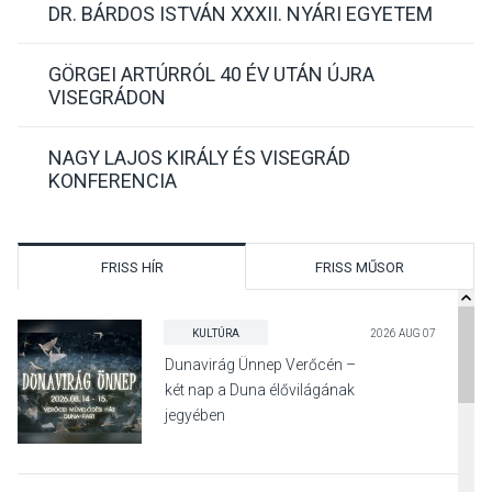
DR. BÁRDOS ISTVÁN XXXII. NYÁRI EGYETEM
GÖRGEI ARTÚRRÓL 40 ÉV UTÁN ÚJRA
VISEGRÁDON
NAGY LAJOS KIRÁLY ÉS VISEGRÁD
KONFERENCIA
FRISS HÍR
FRISS MŰSOR
KULTÚRA
2026 AUG 07
Dunavirág Ünnep Verőcén –
két nap a Duna élővilágának
jegyében