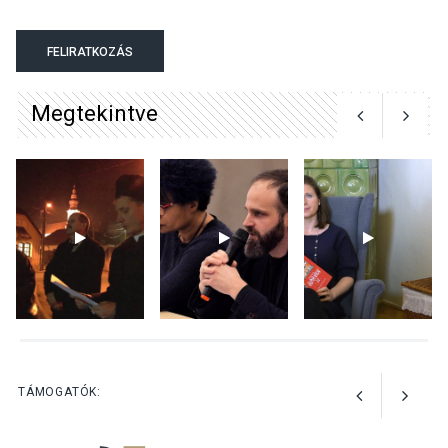
KULTÚRA
2026 AUG 04
Bogdányban programokkal
FELIRATKOZÁS
teli búcsúhétvége lesz
Megtekintve
KÖZÉLET
2026 AUG 04
Jótékonysági
tanszergyűjtés lesz
Szigetmonostoron
KÖZÉLET
2026 AUG 04
Megújulnak Szentendre
TÁMOGATÓK:
játszóterei