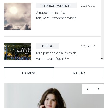
TERMÉSZETI KÖRNYEZET
2026 AUG 07
A napokban is nő a
talajközeli ózonmennyiség
KULTÚRA
2026 AUG 06
Mi a pszichológia, és miért
van rá szükségünk? –
Beszélgetés a Kacsakő
Irodalmi Színpadon
ESEMÉNY
NAPTÁR
KULTÚRA
2026 AUG 06
Különleges csillagles lesz
Tahitótfaluban a Bodor
Majorban