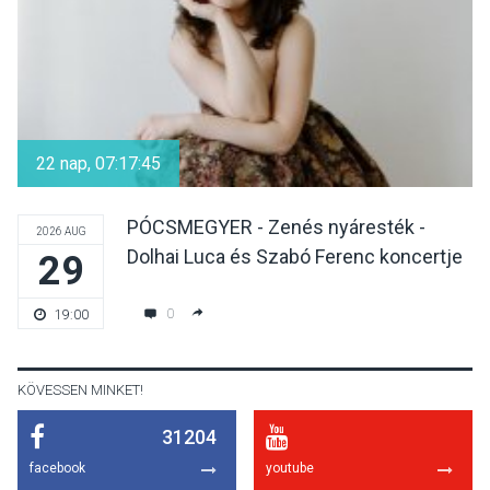
KULTÚRA
2026 AUG 06
Színek, közösség és
hagyomány – kiállítás
22 nap, 07:17:45
nyitotta meg az idei Irány
Surány Fesztivált
PÓCSMEGYER - Zenés nyáresték -
2026 AUG
Dolhai Luca és Szabó Ferenc koncertje
29
KULTÚRA
2026 AUG 05
Mordái folk-rock koncert
0
19:00
lesz a pilismaróti Duna-
parton
KÖVESSEN MINKET!
31204
KULTÚRA
2026 AUG 05
facebook
youtube
Különleges nyári élményt