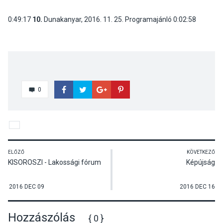
0:49:17
10.
Dunakanyar, 2016. 11. 25. Programajánló
0:02:58
0
ELŐZŐ
KÖVETKEZŐ
KISOROSZI - Lakossági fórum
Képújság
2016 DEC 09
2016 DEC 16
Hozzászólás
{ 0 }