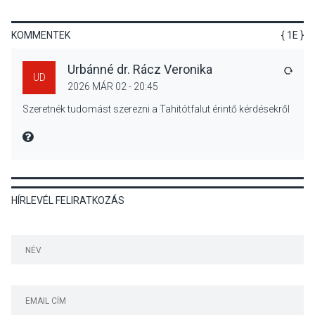
kínálnak a szabadtéri
előadások a Skanzenben
KOMMENTEK
{ 1E }
Urbánné dr. Rácz Veronika
VÁLA
UD
2026 MÁR 02 - 20:45
KÖZÉLET
2026 AUG 05
Szeretnék tudomást szerezni a Tahitótfalut érintő kérdésekről
Szeptembertől emelkednek
a parkolási díjak
MIRE MONDTA
Szentendrén
HÍRLEVÉL FELIRATKOZÁS
KÖZÉLET
2026 AUG 05
Nőtt a fontosabb nyári
gyümölcsök
termésmennyisége