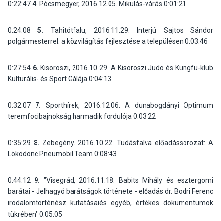
0:22:47
4.
Pócsmegyer, 2016.12.05. Mikulás-várás
0:01:21
0:24:08
5.
Tahitótfalu, 2016.11.29. Interjú Sajtos Sándor
polgármesterrel: a közvilágítás fejlesztése a településen
0:03:46
0:27:54
6.
Kisoroszi, 2016.10 29. A Kisoroszi Judo és Kungfu-klub
Kulturális- és Sport Gálája
0:04:13
0:32:07
7.
Sporthírek, 2016.12.06. A dunabogdányi Optimum
teremfocibajnokság harmadik fordulója
0:03:22
0:35:29
8.
Zebegény, 2016.10.22. Tudásfalva előadássorozat: A
Löködönc Pneumobil Team
0:08:43
0:44:12
9.
"Visegrád, 2016.11.18. Babits Mihály és esztergomi
barátai - Jelhagyó barátságok története - előadás dr. Bodri Ferenc
irodalomtörténész kutatásaiés egyéb, értékes dokumentumok
tükrében"
0:05:05