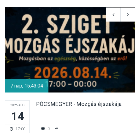
KULTÚRA
2026 AUG 05
Mordái folk-rock koncert
lesz a pilismaróti Duna-
parton
KULTÚRA
2026 AUG 05
Különleges nyári élményt
kínálnak a szabadtéri
7 nap, 15:43:03
előadások a Skanzenben
PÓCSMEGYER - Mozgás éjszakája
2026 AUG
14
KÖZÉLET
2026 AUG 05
Szeptembertől emelkednek
0
17:00
a parkolási díjak
Szentendrén