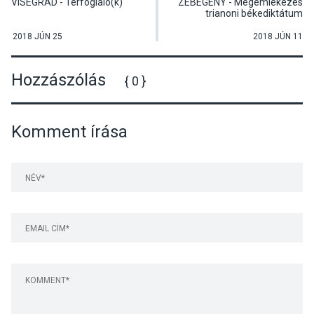
VISEGRÁD - Térfoglaló(k)
ZEBEGÉNY - Megemlékezés
trianoni békediktátum
aláírásának évfordulója
alkalmából
2018 JÚN 25
2018 JÚN 11
Hozzászólás
{ 0 }
Komment írása