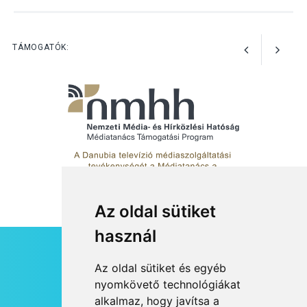
KULTÚRA
2026 AUG 03
Art Week: egy hét a
TÁMOGATÓK:
művészetek jegyében
Esztergomban
Az oldal sütiket
használ
HÍRLEVÉL
Az oldal sütiket és egyéb
RSS
nyomkövető technológiákat
alkalmaz, hogy javítsa a
JOGI NYILATKOZAT