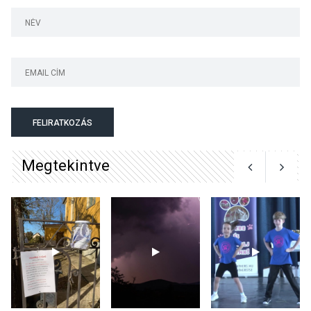
Jótékonysági
tanszergyűjtés lesz
Szigetmonostoron
KÖZÉLET
2026 AUG 04
Megújulnak Szentendre
FELIRATKOZÁS
játszóterei
Megtekintve
TERMÉSZETI KÖRNYEZET
2026 AUG 04
Kánikulában még
veszélyesebbek a
kullancsok