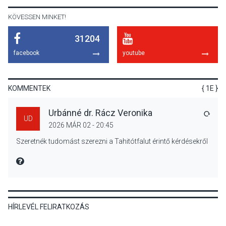
KÖVESSEN MINKET!
31204
KÖZÉLET
2026 AUG 05
facebook
youtube
Nőtt a fontosabb nyári
gyümölcsök
termésmennyisége
KOMMENTEK
{ 1E }
Urbánné dr. Rácz Veronika
VÁLA
UD
2026 MÁR 02 - 20:45
KULTÚRA
2026 AUG 04
Szeretnék tudomást szerezni a Tahitótfalut érintő kérdésekről
Bogdányban programokkal
teli búcsúhétvége lesz
MIRE MONDTA
HÍRLEVÉL FELIRATKOZÁS
KÖZÉLET
2026 AUG 04