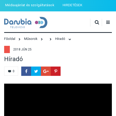
Médiaajánlat és szolgáltatások
HIRDETÉSEK
Főoldal
Műsorok
Híradó
2018 JÚN 25
Híradó
0