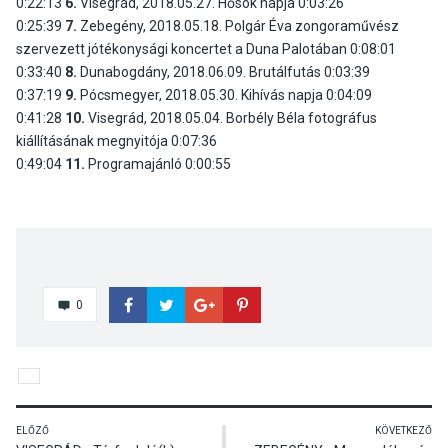
0:22:13
6.
Visegrád, 2018.05.27. Hősök napja 0:03:26
0:25:39
7.
Zebegény, 2018.05.18. Polgár Éva zongoraművész
szervezett jótékonysági koncertet a Duna Palotában 0:08:01
0:33:40
8.
Dunabogdány, 2018.06.09. Brutálfutás 0:03:39
0:37:19
9.
Pócsmegyer, 2018.05.30. Kihívás napja 0:04:09
0:41:28
10.
Visegrád, 2018.05.04. Borbély Béla fotográfus
kiállításának megnyitója 0:07:36
0:49:04
11.
Programajánló 0:00:55
0
ELŐZŐ
KÖVETKEZŐ