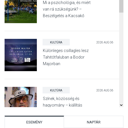
Mi a pszichológia, és miért
van rá szükségünk? –
Beszélgetés a Kacsakő
Irodalmi Színpadon
KULTÚRA
2026 AUG 06
Különleges csillagles lesz
Tahitótfaluban a Bodor
Majorban
KULTÚRA
2026 AUG 06
Színek, közösség és
hagyomány – kiállítás
nyitotta meg az idei Irány
Surány Fesztivált
ESEMÉNY
NAPTÁR